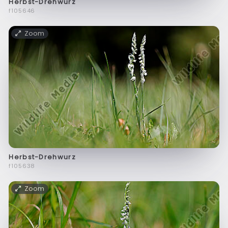
Herbst-Drehwurz
f105646
Zoom
Herbst-Drehwurz
f105638
Zoom