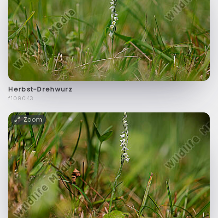
Herbst-Drehwurz
f109043
Zoom