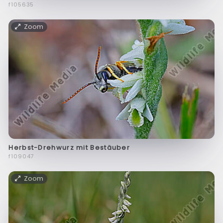
f105635
Zoom
Herbst-Drehwurz mit Bestäuber
f109047
Zoom