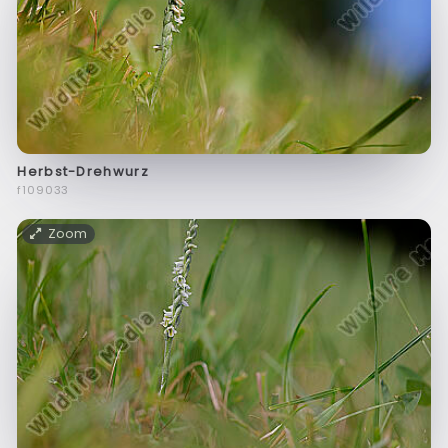
Herbst-Drehwurz
f109033
Zoom