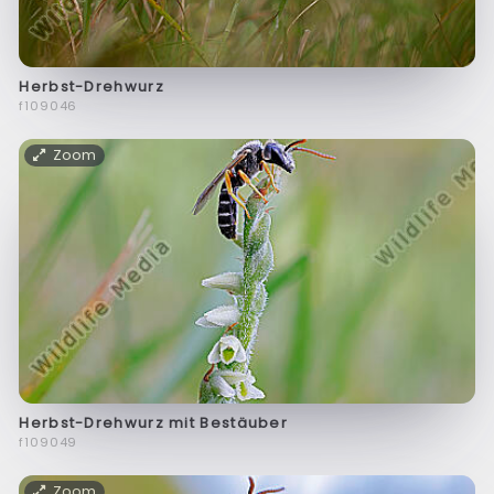
Herbst-Drehwurz
f109046
Zoom
Herbst-Drehwurz mit Bestäuber
f109049
Zoom