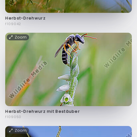
Herbst-Drehwurz
f109042
Zoom
Herbst-Drehwurz mit Bestäuber
f109050
Zoom