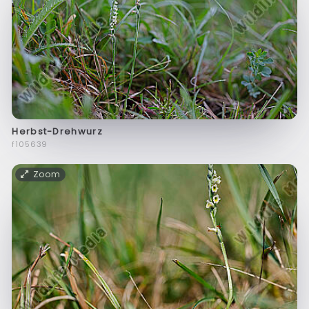
Herbst-Drehwurz
f105639
Zoom