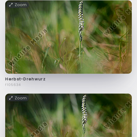
Zoom
Herbst-Drehwurz
f105634
Zoom