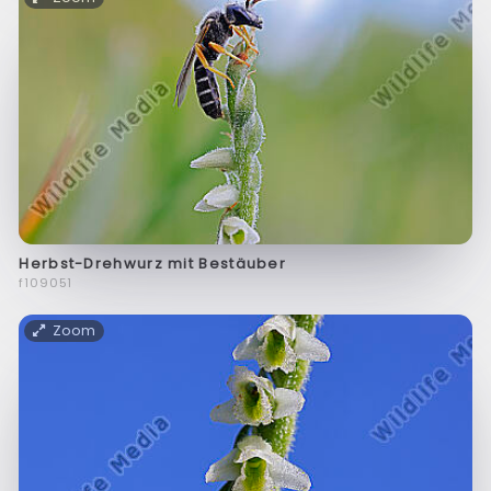
Herbst-Drehwurz mit Bestäuber
f109051
Zoom