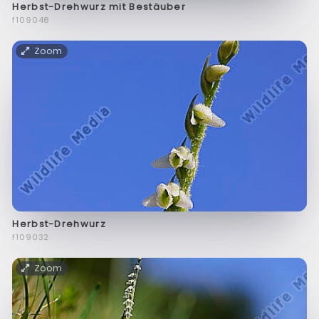
Herbst-Drehwurz mit Bestäuber
f109048
Zoom
Herbst-Drehwurz
f109032
Zoom