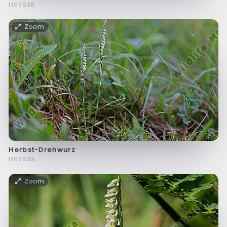
f105638
Zoom
Herbst-Drehwurz
f105639
Zoom