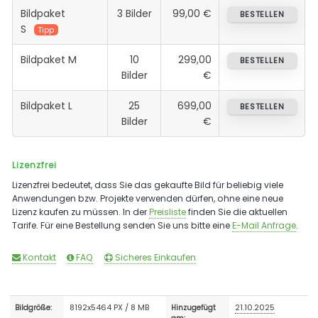
Bildpaket
3 Bilder
99,00 €
BESTELLEN
S
Tipp
Bildpaket M
10
299,00
BESTELLEN
Bilder
€
Bildpaket L
25
699,00
BESTELLEN
Bilder
€
Lizenzfrei
Lizenzfrei bedeutet, dass Sie das gekaufte Bild für beliebig viele
Anwendungen bzw. Projekte verwenden dürfen, ohne eine neue
Lizenz kaufen zu müssen. In der
Preisliste
finden Sie die aktuellen
Tarife. Für eine Bestellung senden Sie uns bitte eine
E-Mail Anfrage
.
Kontakt
FAQ
Sicheres Einkaufen
8192x5464 PX / 8 MB
21.10.2025
Bildgröße:
Hinzugefügt