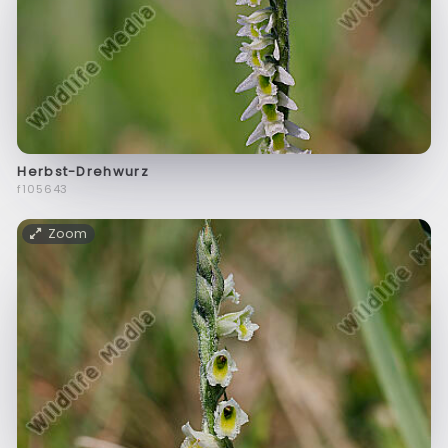
Herbst-Drehwurz
f105643
Zoom