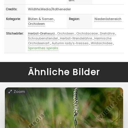
am:
Wildlife.Media/Rotheneder
Credits:
Blüten & Samen
,
Niederösterreich
Kategorie:
Region:
Orchideen
Herbst-Drehwurz
,
Orchideen
,
Orchidaceae
,
Drehähre
,
Stichwörter:
Schraubenstendel
,
Herbst-Wendelähre
,
Heimische
Orchideenart
,
Autumn lady's-tresses
,
Wildorchidee
,
Spiranthes spiralis
Ähnliche Bilder
Zoom