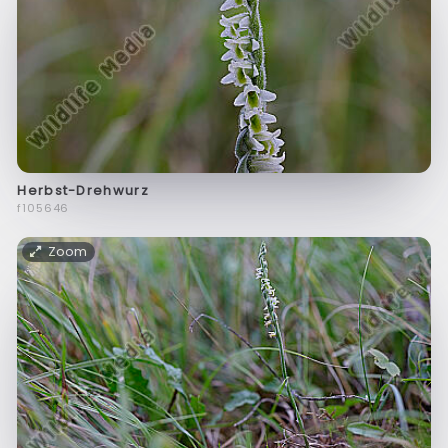
Herbst-Drehwurz
f105646
Zoom