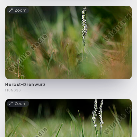
Zoom
Herbst-Drehwurz
f105636
Zoom