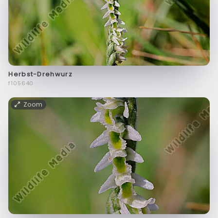
Herbst-Drehwurz
f105640
Zoom