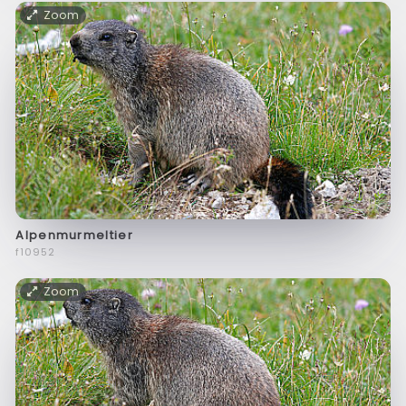
Zoom
Alpenmurmeltier
f10952
Zoom