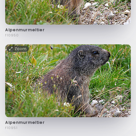
Alpenmurmeltier
f10950
Zoom
Alpenmurmeltier
f10951