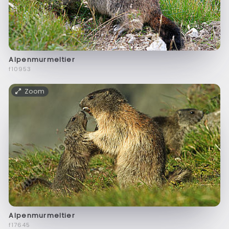
Alpenmurmeltier
f10953
Zoom
Alpenmurmeltier
f17645