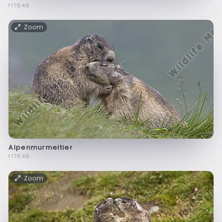
f17648
Zoom
Alpenmurmeltier
f17649
Zoom