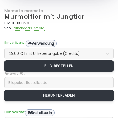
Marmota marmota
Murmeltier mit Jungtier
Bild-ID:
f108591
von
Rotheneder Gerhard
Einzellizenz:
Verwendung
BILD BESTELLEN
Preise exkl. USt.
Bildpakete:
Bestellcode