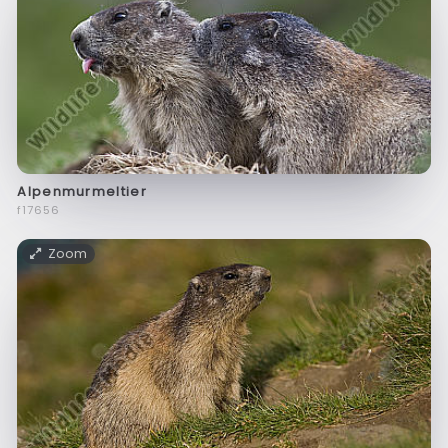
Alpenmurmeltier
f17656
Zoom