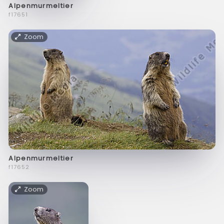
Alpenmurmeltier
f17651
Zoom
Alpenmurmeltier
f17652
Zoom