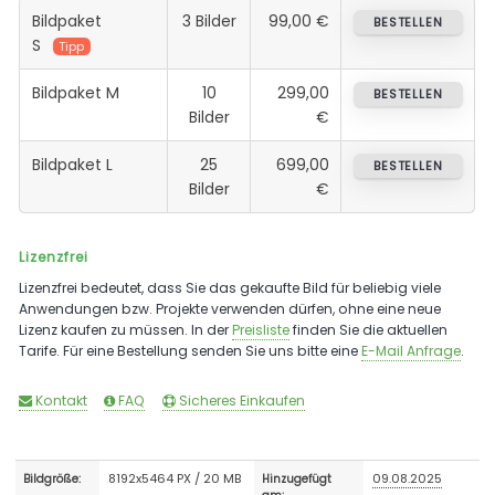
Bildpaket
3 Bilder
99,00 €
BESTELLEN
S
Tipp
Bildpaket M
10
299,00
BESTELLEN
Bilder
€
Bildpaket L
25
699,00
BESTELLEN
Bilder
€
Lizenzfrei
Lizenzfrei bedeutet, dass Sie das gekaufte Bild für beliebig viele
Anwendungen bzw. Projekte verwenden dürfen, ohne eine neue
Lizenz kaufen zu müssen. In der
Preisliste
finden Sie die aktuellen
Tarife. Für eine Bestellung senden Sie uns bitte eine
E-Mail Anfrage
.
Kontakt
FAQ
Sicheres Einkaufen
8192x5464 PX / 20 MB
09.08.2025
Bildgröße:
Hinzugefügt