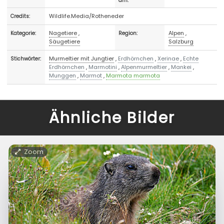
am:
Wildlife.Media/Rotheneder
Credits:
Nagetiere
,
Alpen
,
Kategorie:
Region:
Säugetiere
Salzburg
Murmeltier mit Jungtier
,
Erdhörnchen
,
Xerinae
,
Echte
Stichwörter:
Erdhörnchen
,
Marmotini
,
Alpenmurmeltier
,
Mankei
,
Munggen
,
Marmot
,
Marmota marmota
Ähnliche Bilder
Zoom