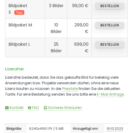
Bildpaket
3 Bilder
99,00 €
BESTELLEN
S
Tipp
Bildpaket M
10
299,00
BESTELLEN
Bilder
€
Bildpaket L
25
699,00
BESTELLEN
Bilder
€
Lizenzfrei
Lizenzfrei bedeutet, dass Sie das gekaufte Bild für beliebig viele
Anwendungen bzw. Projekte verwenden dürfen, ohne eine neue
Lizenz kaufen zu müssen. In der
Preisliste
finden Sie die aktuellen
Tarife. Für eine Bestellung senden Sie uns bitte eine
E-Mail Anfrage
.
Kontakt
FAQ
Sicheres Einkaufen
6240x4160 PX / 5 MB
19.10.2023
Bildgröße:
Hinzugefügt am: