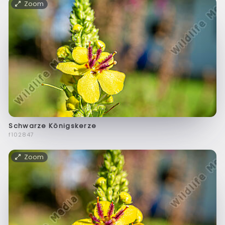
Zoom
Schwarze Königskerze
f102847
Zoom