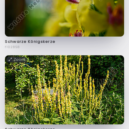
Schwarze Königskerze
f102858
Zoom