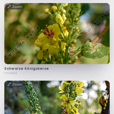
Zoom
Schwarze Königskerze
f102852
Zoom