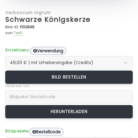
Verbascum nigrum
Schwarze Königskerze
Bild-ID:
f102846
von
Test1
Einzellizenz:
Verwendung
BILD BESTELLEN
Preise exkl. USt.
Bildpakete:
Bestellcode