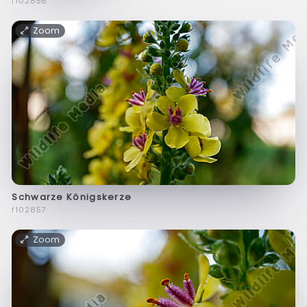
f102856
Zoom
Schwarze Königskerze
f102857
Zoom