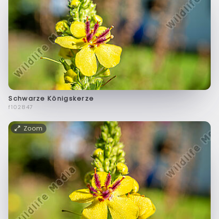
Schwarze Königskerze
f102847
Zoom