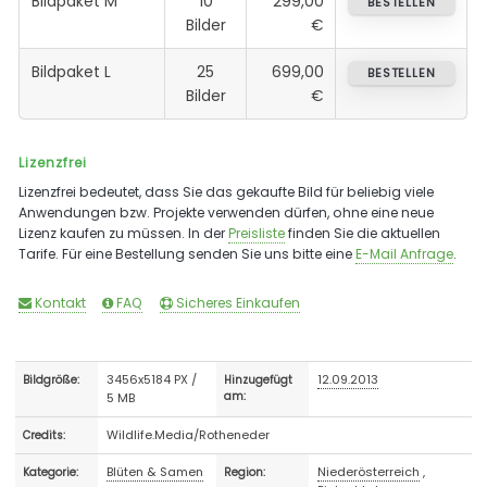
Bildpaket M
10
299,00
BESTELLEN
Bilder
€
Bildpaket L
25
699,00
BESTELLEN
Bilder
€
Lizenzfrei
Lizenzfrei bedeutet, dass Sie das gekaufte Bild für beliebig viele
Anwendungen bzw. Projekte verwenden dürfen, ohne eine neue
Lizenz kaufen zu müssen. In der
Preisliste
finden Sie die aktuellen
Tarife. Für eine Bestellung senden Sie uns bitte eine
E-Mail Anfrage
.
Kontakt
FAQ
Sicheres Einkaufen
3456x5184 PX /
12.09.2013
Bildgröße:
Hinzugefügt
5 MB
am:
Wildlife.Media/Rotheneder
Credits:
Blüten & Samen
Niederösterreich
,
Kategorie:
Region: