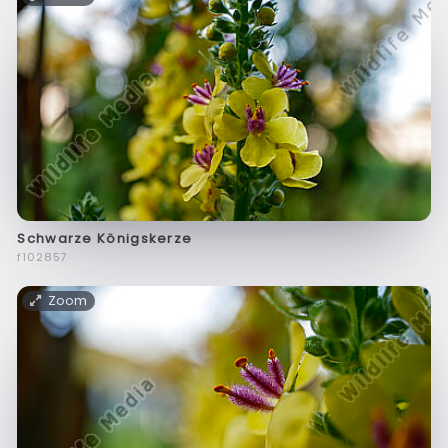
Schwarze Königskerze
f102857
Zoom