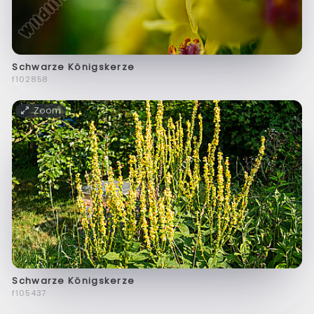
Schwarze Königskerze
f102858
Zoom
Schwarze Königskerze
f105437