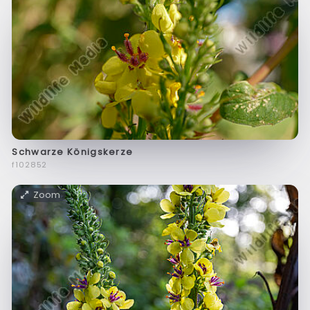
Schwarze Königskerze
f102852
Zoom