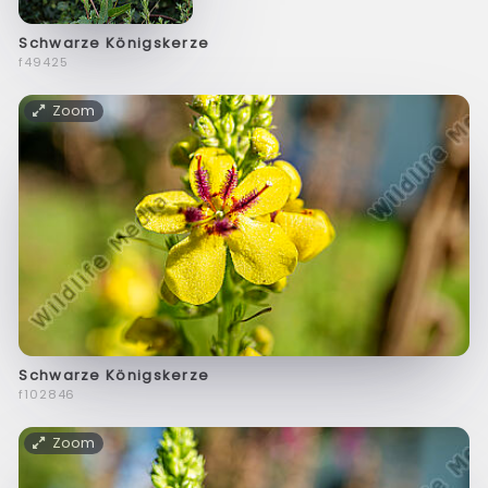
Schwarze Königskerze
f49425
Zoom
Schwarze Königskerze
f102846
Zoom