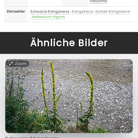
Pielachtal
Schwarze Königskerze
,
Königskerze
,
Dunkel-Königskerze
Stichwörter:
,
Verbascum nigrum
Ähnliche Bilder
Zoom