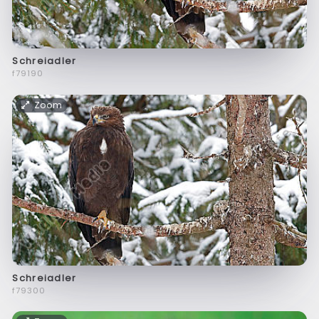
Schreiadler
f79190
Zoom
Schreiadler
f79300