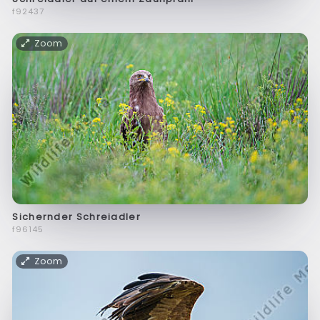
f92437
Zoom
Sichernder Schreiadler
f96145
Zoom