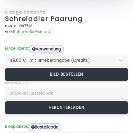
Clanga pomarina
Schreiadler Paarung
Bild-ID:
f107723
von
Rotheneder Gerhard
Einzellizenz:
Verwendung
BILD BESTELLEN
Preise exkl. USt.
Bildpakete:
Bestellcode