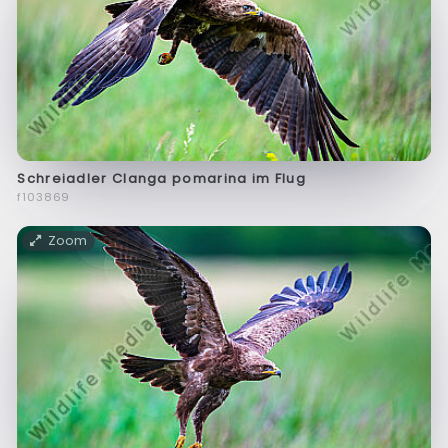
Schreiadler Clanga pomarina im Flug
f103869
Zoom