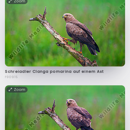
Zoom
Schreiadler Clanga pomarina auf einem Ast
f90915
Zoom