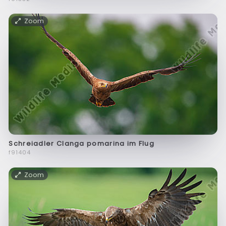
Zoom
Schreiadler Clanga pomarina im Flug
f91404
Zoom