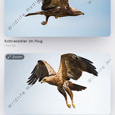
Schreiadler im Flug
f96146
Zoom