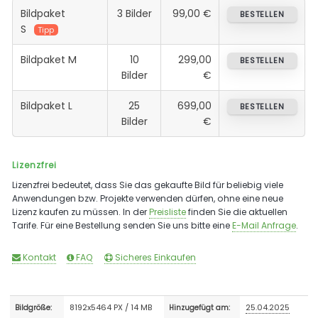
Bildpaket
3 Bilder
99,00 €
BESTELLEN
S
Tipp
Bildpaket M
10
299,00
BESTELLEN
Bilder
€
Bildpaket L
25
699,00
BESTELLEN
Bilder
€
Lizenzfrei
Lizenzfrei bedeutet, dass Sie das gekaufte Bild für beliebig viele
Anwendungen bzw. Projekte verwenden dürfen, ohne eine neue
Lizenz kaufen zu müssen. In der
Preisliste
finden Sie die aktuellen
Tarife. Für eine Bestellung senden Sie uns bitte eine
E-Mail Anfrage
.
Kontakt
FAQ
Sicheres Einkaufen
8192x5464 PX / 14 MB
25.04.2025
Bildgröße:
Hinzugefügt am: