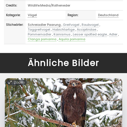
Wildlife.Media/Rotheneder
Credits:
Vögel
Deutschland
Kategorie:
Region:
Schreiadler Paarung
,
Greifvogel
,
Raubvogel
,
Stichwörter:
Taggreifvogel
,
Habichtartige
,
Accipitridae
,
Pommernadler
,
Kainismus
,
Lesser spotted eagle
,
Adler
,
Clanga pomarina
,
Aquila pomarina
Ähnliche Bilder
Zoom