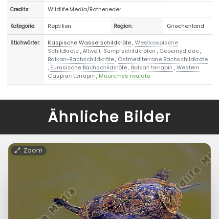
Wildlife.Media/Rotheneder
Credits:
Reptilien
Griechenland
Kategorie:
Region:
Kaspische Wasserschildkröte
,
Westkaspische
Stichwörter:
Schildkröte
,
Altwelt-Sumpfschildkröten
,
Geoemydidae
,
Balkan-Bachschildkröte
,
Ostmediterrane Bachschildkröte
,
Eurasische Bachschildkröte
,
Balkan terrapin
,
Western
Caspian terrapin
,
Mauremys rivulata
Ähnliche Bilder
Zoom