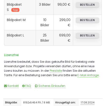
Bildpaket
3 Bilder
99,00 €
BESTELLEN
S
Tipp
Bildpaket M
10
299,00
BESTELLEN
Bilder
€
Bildpaket L
25
699,00
BESTELLEN
Bilder
€
Lizenzfrei
Lizenzfrei bedeutet, dass Sie das gekaufte Bild für beliebig viele
Anwendungen bzw. Projekte verwenden dürfen, ohne eine neue
Lizenz kaufen zu müssen. In der
Preisliste
finden Sie die aktuellen
Tarife. Für eine Bestellung senden Sie uns bitte eine
E-Mail Anfrage
.
Kontakt
FAQ
Sicheres Einkaufen
8192x5464 PX / 8 MB
17.08.2024
Bildgröße:
Hinzugefügt am: