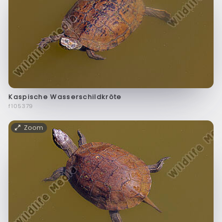
Kaspische Wasserschildkröte
f105379
Zoom