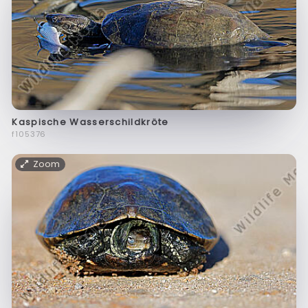
Kaspische Wasserschildkröte
f105376
Zoom