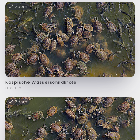
Zoom
Kaspische Wasserschildkröte
f105366
Zoom