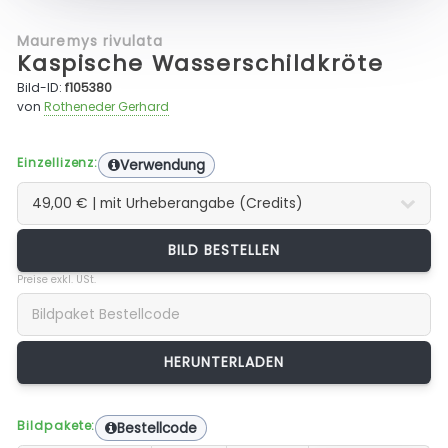
Mauremys rivulata
Kaspische Wasserschildkröte
Bild-ID:
f105380
von
Rotheneder Gerhard
Einzellizenz:
Verwendung
BILD BESTELLEN
Preise exkl. USt.
Bildpakete:
Bestellcode