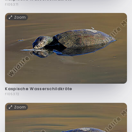
f105371
Zoom
Kaspische Wasserschildkröte
f105372
Zoom