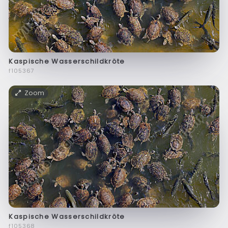
Kaspische Wasserschildkröte
f105367
Zoom
Kaspische Wasserschildkröte
f105368