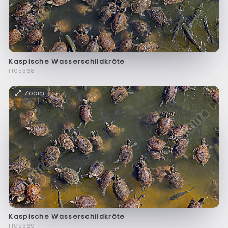
Kaspische Wasserschildkröte
f105368
Zoom
Kaspische Wasserschildkröte
f105369