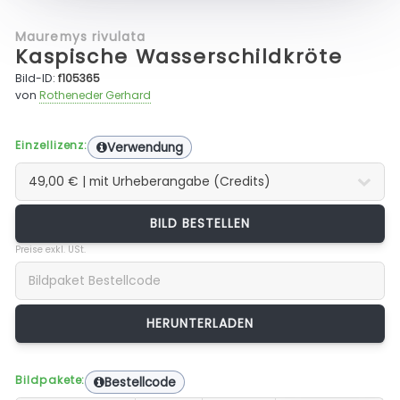
Mauremys rivulata
Kaspische Wasserschildkröte
Bild-ID:
f105365
von
Rotheneder Gerhard
Einzellizenz:
Verwendung
BILD BESTELLEN
Preise exkl. USt.
Bildpakete:
Bestellcode