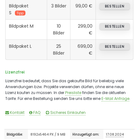
Bildpaket
3 Bilder
99,00 €
BESTELLEN
S
Tipp
Bildpaket M
10
299,00
BESTELLEN
Bilder
€
Bildpaket L
25
699,00
BESTELLEN
Bilder
€
Lizenzfrei
Lizenzfrei bedeutet, dass Sie das gekaufte Bild für beliebig viele
Anwendungen bzw. Projekte verwenden dürfen, ohne eine neue
Lizenz kaufen zu müssen. In der
Preisliste
finden Sie die aktuellen
Tarife. Für eine Bestellung senden Sie uns bitte eine
E-Mail Anfrage
.
Kontakt
FAQ
Sicheres Einkaufen
8192x5464 PX / 9 MB
17.08.2024
Bildgröße:
Hinzugefügt am: