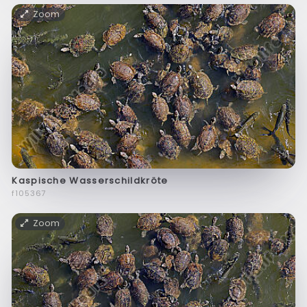
Zoom
Kaspische Wasserschildkröte
f105367
Zoom