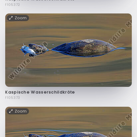
f105372
Zoom
Kaspische Wasserschildkröte
f105373
Zoom