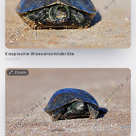
Kaspische Wasserschildkröte
f105377
Zoom