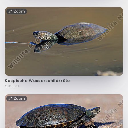
Zoom
Kaspische Wasserschildkröte
f105370
Zoom