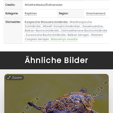
Wildlife.Media/Rotheneder
Credits:
Reptilien
Griechenland
Kategorie:
Region:
Kaspische Wasserschildkröte
,
Westkaspische
Stichwörter:
Schildkröte
,
Altwelt-Sumpfschildkröten
,
Geoemydidae
,
Balkan-Bachschildkröte
,
Ostmediterrane Bachschildkröte
,
Eurasische Bachschildkröte
,
Balkan terrapin
,
Western
Caspian terrapin
,
Mauremys rivulata
Ähnliche Bilder
Zoom