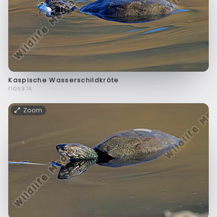
Kaspische Wasserschildkröte
f105374
Zoom