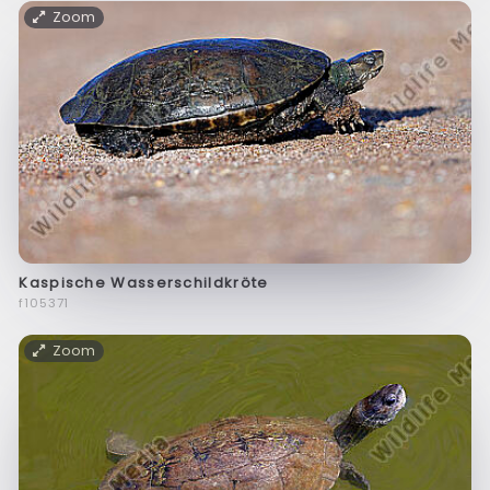
Zoom
Kaspische Wasserschildkröte
f105371
Zoom