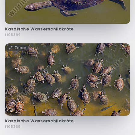
Kaspische Wasserschildkröte
f105364
Zoom
Kaspische Wasserschildkröte
f105369