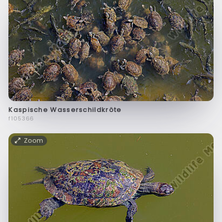
Kaspische Wasserschildkröte
f105366
Zoom