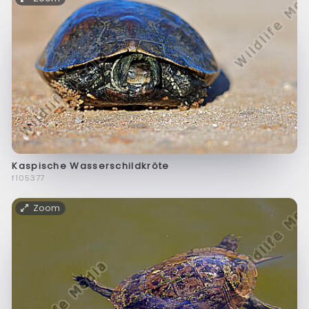
Kaspische Wasserschildkröte
f105377
Zoom