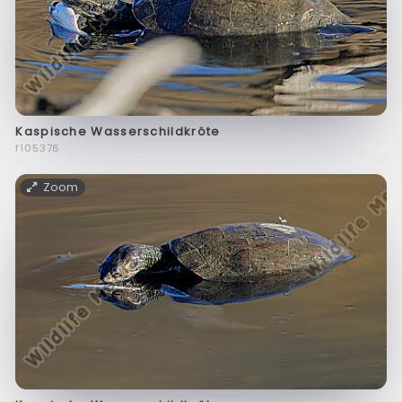
Kaspische Wasserschildkröte
f105376
Zoom