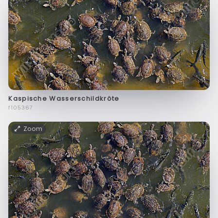
Kaspische Wasserschildkröte
f105367
Zoom