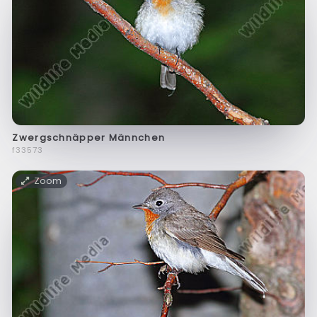
Zwergschnäpper Männchen
f33573
Zoom