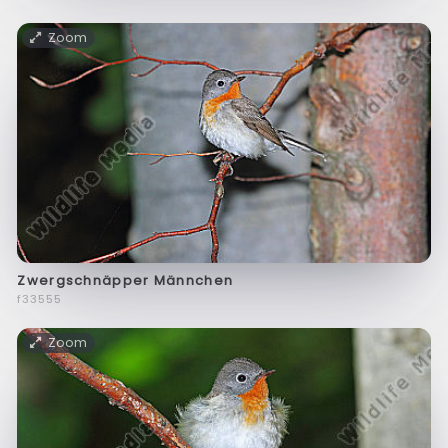
Zoom
Zwergschnäpper Männchen
f33555
Zoom