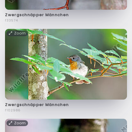
Zwergschnäpper Männchen
f33574
Zoom
Zwergschnäpper Männchen
f102986
Zoom