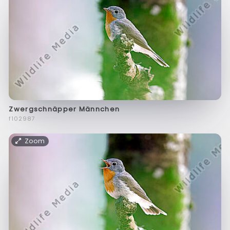
Zwergschnäpper Männchen
f102987
Zoom