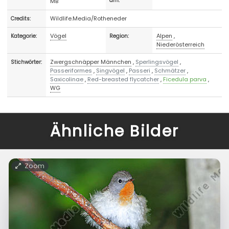
MB
am:
Wildlife.Media/Rotheneder
Credits:
Vögel
Alpen
,
Kategorie:
Region:
Niederösterreich
Zwergschnäpper Männchen
,
Sperlingsvögel
,
Stichwörter:
Passeriformes
,
Singvögel
,
Passeri
,
Schmätzer
,
Saxicolinae
,
Red-breasted flycatcher
,
Ficedula parva
,
WG
Ähnliche Bilder
Zoom