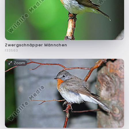
Zwergschnäpper Männchen
f33563
Zoom