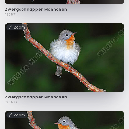
Zwergschnäpper Männchen
f33571
Zoom
Zwergschnäpper Männchen
f33572
Zoom