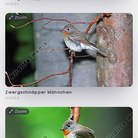
f33561
Zoom
Zwergschnäpper Männchen
f33562
Zoom