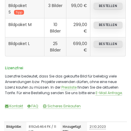
Bildpaket
3 Bilder
99,00 €
BESTELLEN
S
Tipp
Bildpaket M
10
299,00
BESTELLEN
Bilder
€
Bildpaket L
25
699,00
BESTELLEN
Bilder
€
Lizenzfrei
Lizenzfrei bedeutet, dass Sie das gekaufte Bild für beliebig viele
Anwendungen bzw. Projekte verwenden dürfen, ohne eine neue
Lizenz kaufen zu müssen. In der
Preisliste
finden Sie die aktuellen
Tarife. Für eine Bestellung senden Sie uns bitte eine
E-Mail Anfrage
.
Kontakt
FAQ
Sicheres Einkaufen
8192x5464 PX / 11
21.10.2023
Bildgröße:
Hinzugefügt