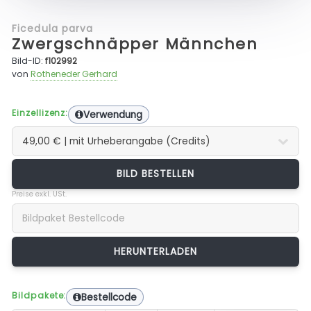
Ficedula parva
Zwergschnäpper Männchen
Bild-ID:
f102992
von
Rotheneder Gerhard
Einzellizenz:
Verwendung
BILD BESTELLEN
Preise exkl. USt.
Bildpakete:
Bestellcode