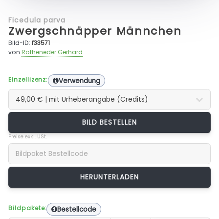
Ficedula parva
Zwergschnäpper Männchen
Bild-ID:
f33571
von
Rotheneder Gerhard
Einzellizenz:
Verwendung
BILD BESTELLEN
Preise exkl. USt.
Bildpakete:
Bestellcode