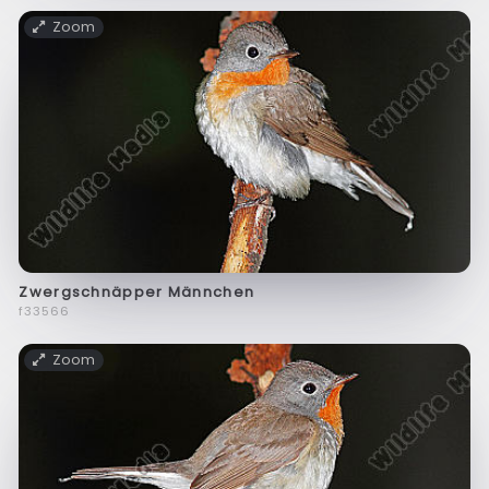
Zoom
Zwergschnäpper Männchen
f33566
Zoom