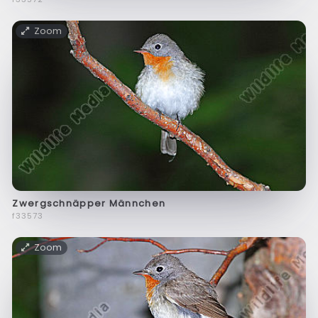
Zoom
Zwergschnäpper Männchen
f33573
Zoom