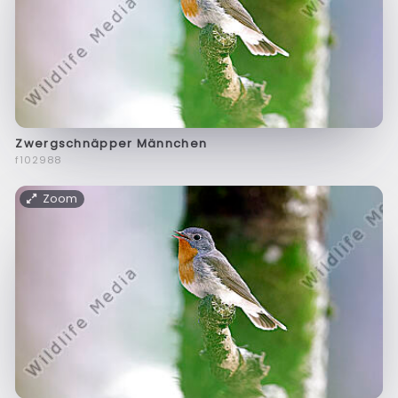
Zwergschnäpper Männchen
f102988
Zoom