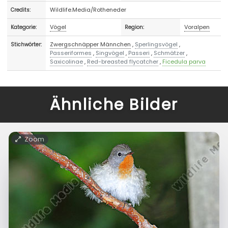
Wildlife.Media/Rotheneder
Credits:
Vögel
Voralpen
Kategorie:
Region:
Zwergschnäpper Männchen
,
Sperlingsvögel
,
Stichwörter:
Passeriformes
,
Singvögel
,
Passeri
,
Schmätzer
,
Saxicolinae
,
Red-breasted flycatcher
,
Ficedula parva
Ähnliche Bilder
Zoom