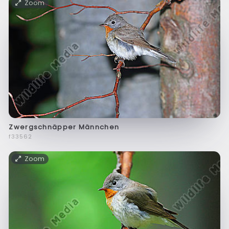
Zoom
Zwergschnäpper Männchen
f33562
Zoom