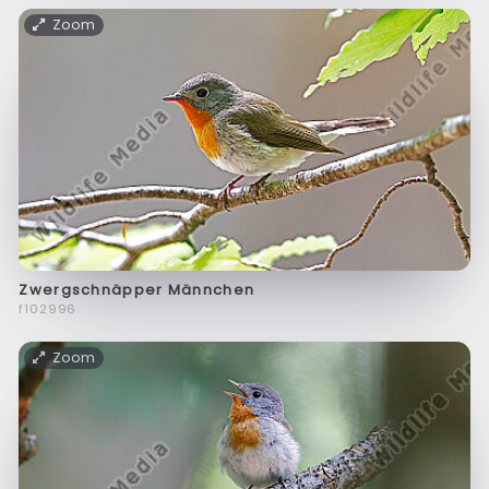
Zoom
Zwergschnäpper Männchen
f102996
Zoom