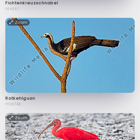
Fichtenkreuzschnabel
f64257
Zoom
Rotkehlguan
f109742
Zoom