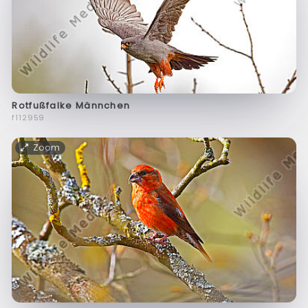
Rotfußfalke Männchen
f112959
Zoom