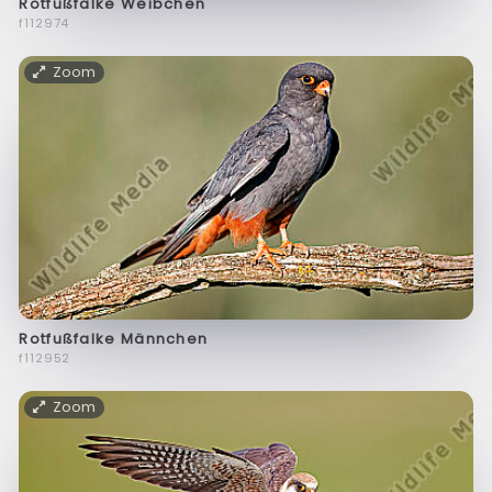
Rotfußfalke Weibchen
f112974
Zoom
Rotfußfalke Männchen
f112952
Zoom