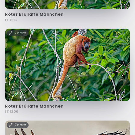
Roter Brüllaffe Männchen
f111216
Zoom
Roter Brüllaffe Männchen
f111206
Zoom