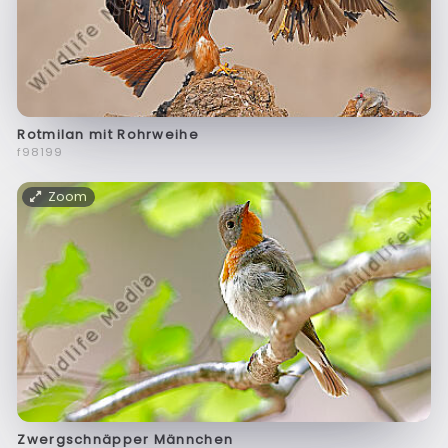
Rotmilan mit Rohrweihe
f98199
Zoom
Zwergschnäpper Männchen