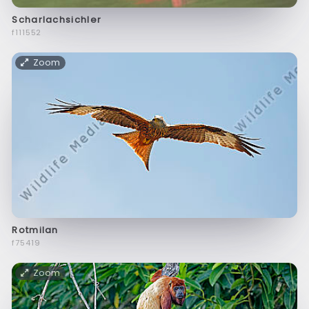
Scharlachsichler
f111552
Zoom
Rotmilan
f75419
Zoom