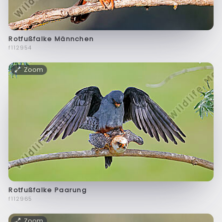
Rotfußfalke Männchen
f112954
Zoom
Rotfußfalke Paarung
f112965
Zoom