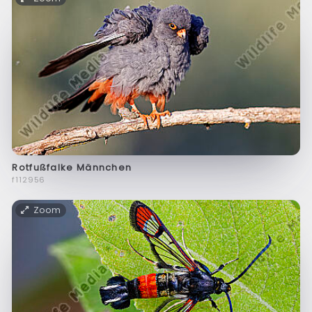
Rotfußfalke Männchen
f112956
Zoom