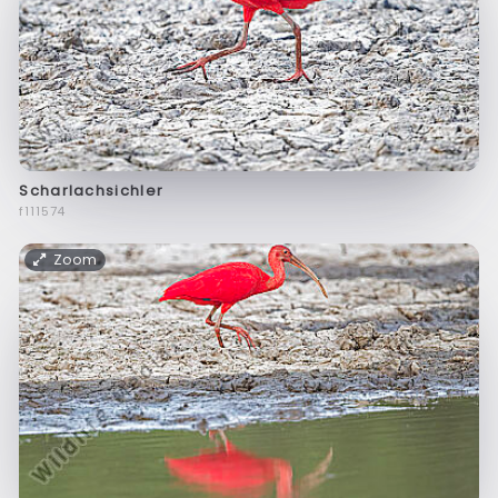
Scharlachsichler
f111574
Zoom