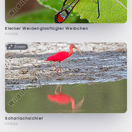
Kleiner Weidenglasflügler Weibchen
f113319
Zoom
Scharlachsichler
f111563