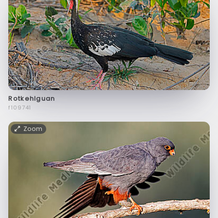
Rotkehlguan
f109741
Zoom