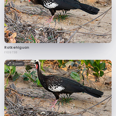
Rotkehlguan
f109738
Zoom