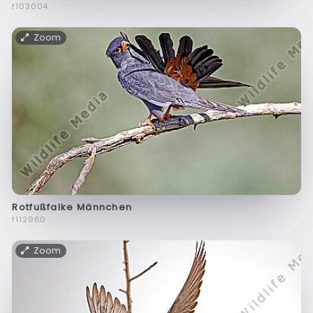
f103004
Zoom
Rotfußfalke Männchen
f112960
Zoom