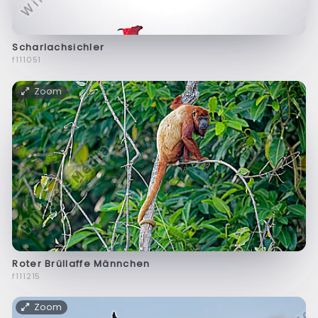
Scharlachsichler
f111051
Zoom
Roter Brüllaffe Männchen
f111215
Zoom