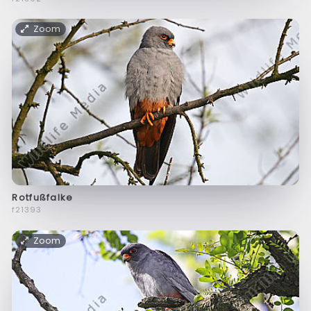
Zoom
Rotfußfalke
f21393
Zoom