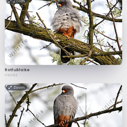
Zoom
Rotfußfalke
f19093
Zoom