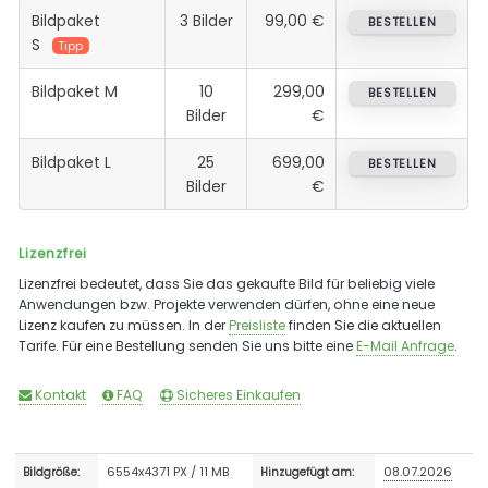
Bildpaket
3 Bilder
99,00 €
BESTELLEN
S
Tipp
Bildpaket M
10
299,00
BESTELLEN
Bilder
€
Bildpaket L
25
699,00
BESTELLEN
Bilder
€
Lizenzfrei
Lizenzfrei bedeutet, dass Sie das gekaufte Bild für beliebig viele
Anwendungen bzw. Projekte verwenden dürfen, ohne eine neue
Lizenz kaufen zu müssen. In der
Preisliste
finden Sie die aktuellen
Tarife. Für eine Bestellung senden Sie uns bitte eine
E-Mail Anfrage
.
Kontakt
FAQ
Sicheres Einkaufen
6554x4371 PX / 11 MB
08.07.2026
Bildgröße:
Hinzugefügt am: