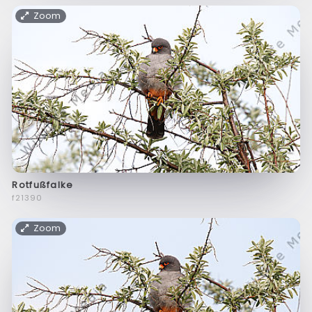
Zoom
Rotfußfalke
f21390
Zoom