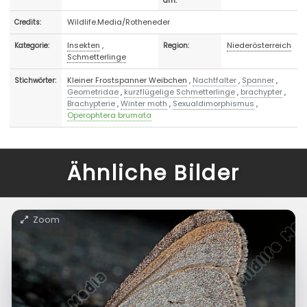
am:
Wildlife.Media/Rotheneder
Credits:
Insekten
,
Niederösterreich
Kategorie:
Region:
Schmetterlinge
Kleiner Frostspanner Weibchen
,
Nachtfalter
,
Spanner
,
Stichwörter:
Geometridae
,
kurzflügelige Schmetterlinge
,
brachypter
,
Brachypterie
,
Winter moth
,
Sexualdimorphismus
,
Operophtera brumata
Ähnliche Bilder
Zoom