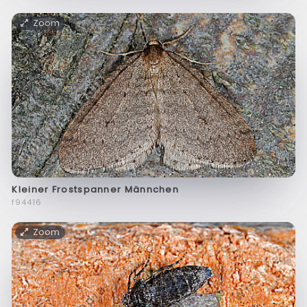
Zoom
Kleiner Frostspanner Männchen
f94416
Zoom