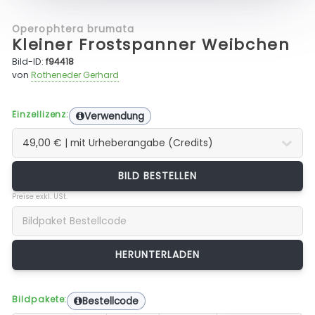
Operophtera brumata
Kleiner Frostspanner Weibchen
Bild-ID:
f94418
von
Rotheneder Gerhard
Einzellizenz:
Verwendung
BILD BESTELLEN
Preise exkl. USt.
Bildpakete:
Bestellcode