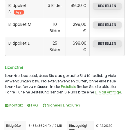
Bildpaket
3 Bilder
99,00 €
BESTELLEN
S
Tipp
Bildpaket M
10
299,00
BESTELLEN
Bilder
€
Bildpaket L
25
699,00
BESTELLEN
Bilder
€
Lizenzfrei
Lizenzfrei bedeutet, dass Sie das gekaufte Bild für beliebig viele
Anwendungen bzw. Projekte verwenden dürfen, ohne eine neue
Lizenz kaufen zu müssen. In der
Preisliste
finden Sie die aktuellen
Tarife. Für eine Bestellung senden Sie uns bitte eine
E-Mail Anfrage
.
Kontakt
FAQ
Sicheres Einkaufen
5436x3624 PX / 7 MB
01.12.2020
Bildgröße:
Hinzugefügt