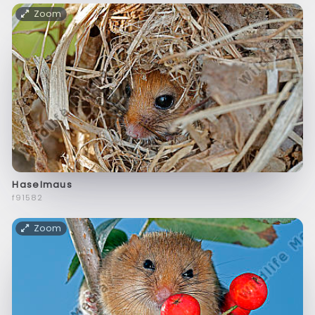
Zoom
Haselmaus
f91582
Zoom