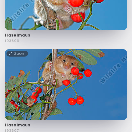
Haselmaus
f93606
Zoom
Haselmaus
f93607