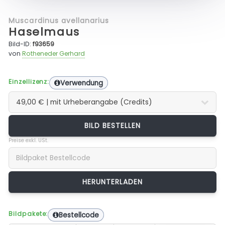
Muscardinus avellanarius
Haselmaus
Bild-ID:
f93659
von
Rotheneder Gerhard
Einzellizenz:
Verwendung
BILD BESTELLEN
Preise exkl. USt.
Bildpakete:
Bestellcode