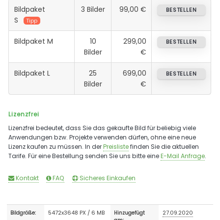
Bildpaket
3 Bilder
99,00 €
BESTELLEN
S
Tipp
Bildpaket M
10
299,00
BESTELLEN
Bilder
€
Bildpaket L
25
699,00
BESTELLEN
Bilder
€
Lizenzfrei
Lizenzfrei bedeutet, dass Sie das gekaufte Bild für beliebig viele
Anwendungen bzw. Projekte verwenden dürfen, ohne eine neue
Lizenz kaufen zu müssen. In der
Preisliste
finden Sie die aktuellen
Tarife. Für eine Bestellung senden Sie uns bitte eine
E-Mail Anfrage
.
Kontakt
FAQ
Sicheres Einkaufen
5472x3648 PX / 6 MB
27.09.2020
Bildgröße:
Hinzugefügt