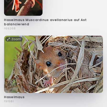
Haselmaus Muscardinus avellanarius auf Ast
balancierend
f69268
Zoom
Haselmaus
f91581