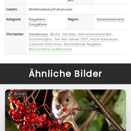
am:
Wildlife.Media/Rotheneder
Credits:
Nagetiere
,
Niederösterreich
Kategorie:
Region:
Säugetiere
Haselmaus
,
Bilche
,
Gliridae
,
Hörnchenverwandte
,
Stichwörter:
Sciuromorpha
,
Tier des Jahres 2017
,
Hazel dormouse
,
Common dormouse
,
Nachtaktives Nagetier
,
Muscardinus avellanarius
Ähnliche Bilder
Zoom