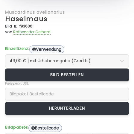
Muscardinus avellanarius
Haselmaus
Bild-ID:
f93606
von
Rotheneder Gerhard
Einzellizenz:
Verwendung
BILD BESTELLEN
Preise exkl. USt.
Bildpakete:
Bestellcode