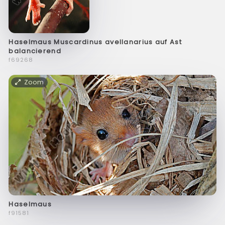
Haselmaus Muscardinus avellanarius auf Ast
balancierend
f69268
Zoom
Haselmaus
f91581