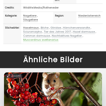
am:
Wildlife.Media/Rotheneder
Credits:
Nagetiere
,
Niederösterreich
Kategorie:
Region:
Säugetiere
Haselmaus
,
Bilche
,
Gliridae
,
Hörnchenverwandte
,
Stichwörter:
Sciuromorpha
,
Tier des Jahres 2017
,
Hazel dormouse
,
Common dormouse
,
Nachtaktives Nagetier
,
Muscardinus avellanarius
Ähnliche Bilder
Zoom