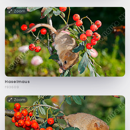
Zoom
Haselmaus
f93609
Zoom