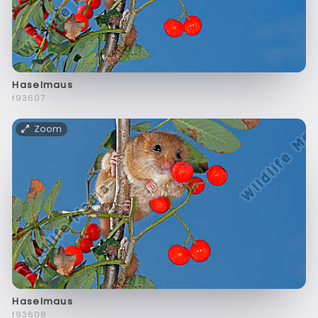
Haselmaus
f93607
Zoom
Haselmaus
f93608