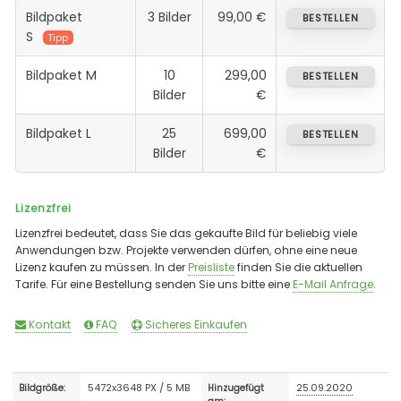
Bildpaket
3 Bilder
99,00 €
BESTELLEN
S
Tipp
Bildpaket M
10
299,00
BESTELLEN
Bilder
€
Bildpaket L
25
699,00
BESTELLEN
Bilder
€
Lizenzfrei
Lizenzfrei bedeutet, dass Sie das gekaufte Bild für beliebig viele
Anwendungen bzw. Projekte verwenden dürfen, ohne eine neue
Lizenz kaufen zu müssen. In der
Preisliste
finden Sie die aktuellen
Tarife. Für eine Bestellung senden Sie uns bitte eine
E-Mail Anfrage
.
Kontakt
FAQ
Sicheres Einkaufen
5472x3648 PX / 5 MB
25.09.2020
Bildgröße:
Hinzugefügt