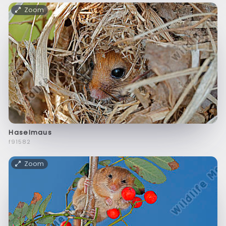
Zoom
Haselmaus
f91582
Zoom