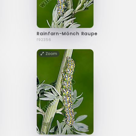
Rainfarn-Mönch Raupe
f92356
Zoom