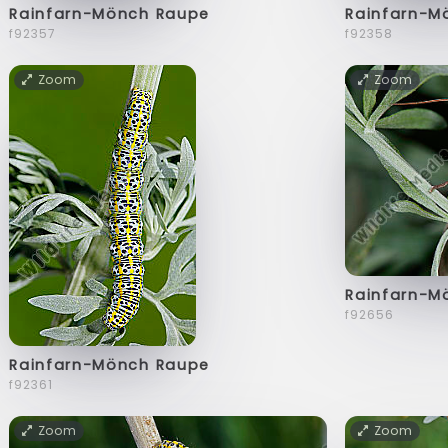
Rainfarn-Mönch Raupe
Rainfarn-M
f92357
f92358
Zoom
Zoom
Rainfarn-M
f92656
Rainfarn-Mönch Raupe
f92361
Zoom
Zoom