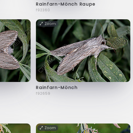
Rainfarn-Mönch Raupe
f92360
Zoom
Rainfarn-Mönch
f92659
Zoom