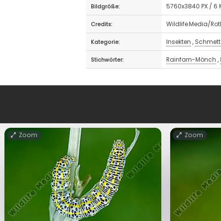
5760x3840 PX / 6
Bildgröße:
Wildlife.Media/Ro
Credits:
Insekten
,
Schmett
Kategorie:
Rainfarn-Mönch
,
Stichwörter:
Zoom
Zoom