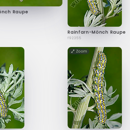
önch Raupe
Rainfarn-Mönch Raupe
f92355
Zoom