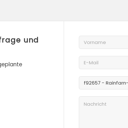
nfrage und
 geplante