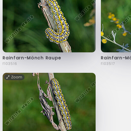
Rainfarn-Mönch Raupe
Rainfarn-M
f103516
f103517
Zoom