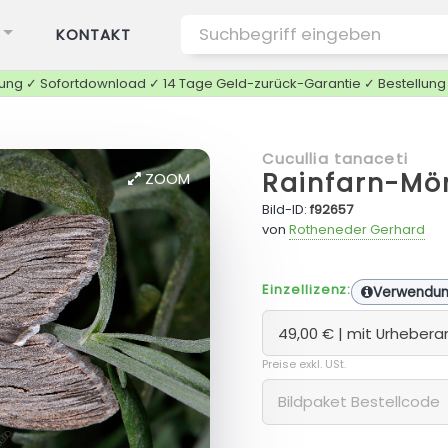
KONTAKT
tung ✓ Sofortdownload ✓ 14 Tage Geld-zurück-Garantie ✓ Bestellun
Cucullia tanaceti
Rainfarn-Mö
ZOOM
Bild-ID:
f92657
von
Rotheneder Gerhard
Einzellizenz:
Verwendu
Preise exkl. USt.