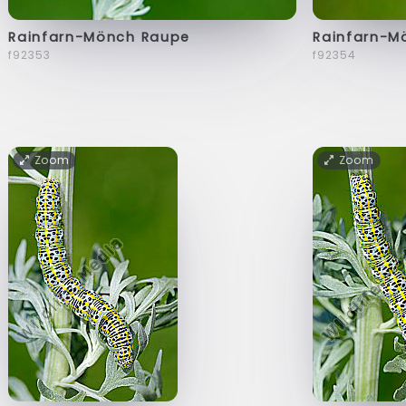
Rainfarn-Mönch Raupe
Rainfarn-M
f92353
f92354
Zoom
Zoom