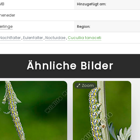
 MB
Hinzugefügt am:
theneder
erlinge
Region:
Nachtfalter
,
Eulenfalter
,
Noctuidae
,
Cucullia tanaceti
Ähnliche Bilder
Zoom