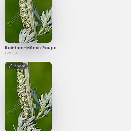
Rainfarn-Mönch Raupe
f92355
Zoom