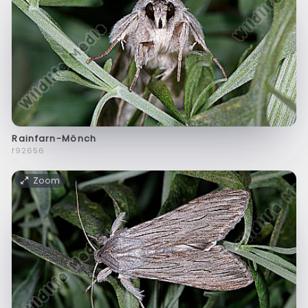
Rainfarn-Mönch
f92656
Zoom