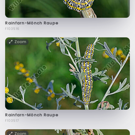
Rainfarn-Mönch Raupe
f103516
Zoom
Rainfarn-Mönch Raupe
f103517
Zoom