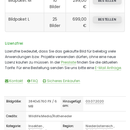
Bildpaket M
10
299,00
BESTELLEN
Bilder
€
Bildpaket L
25
699,00
BESTELLEN
Bilder
€
Lizenzfrei
Lizenzfrei bedeutet, dass Sie das gekaufte Bild für beliebig viele
Anwendungen bzw. Projekte verwenden dürfen, ohne eine neue
Lizenz kaufen zu müssen. In der
Preisliste
finden Sie die aktuellen
Tarife. Für eine Bestellung senden Sie uns bitte eine
E-Mail Anfrage
.
Kontakt
FAQ
Sicheres Einkaufen
3840x5760 PX / 6
03.07.2020
Bildgröße:
Hinzugefügt
MB
am:
Wildlife.Media/Rotheneder
Credits:
Insekten
,
Niederösterreich
,
Kategorie:
Region: