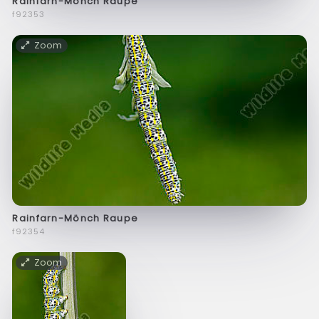
Rainfarn-Mönch Raupe
f92353
Zoom
Rainfarn-Mönch Raupe
f92354
Zoom