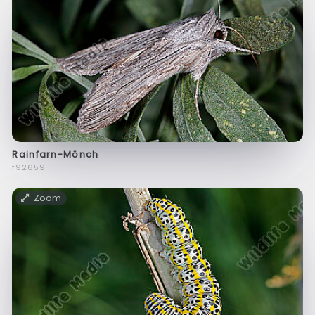
Rainfarn-Mönch
f92659
Zoom