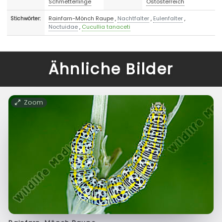
Schmetterlinge
Ostösterreich
Rainfarn-Mönch Raupe
,
Nachtfalter
,
Eulenfalter
,
Stichwörter:
Noctuidae
,
Cucullia tanaceti
Ähnliche Bilder
Zoom