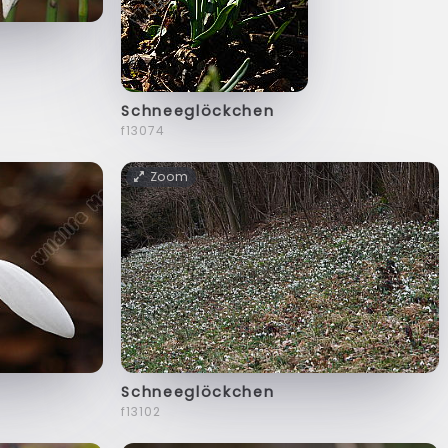
Schneeglöckchen
f13074
Zoom
Schneeglöckchen
f13102