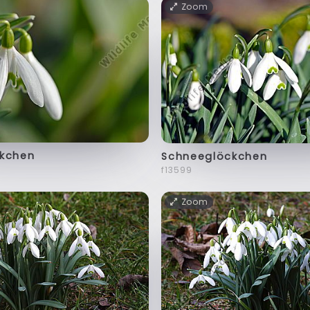
Zoom
kchen
Schneeglöckchen
f13599
Zoom