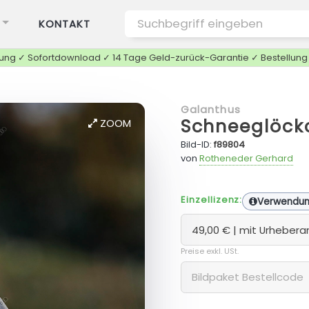
KONTAKT
tung ✓ Sofortdownload ✓ 14 Tage Geld-zurück-Garantie ✓ Bestellun
Galanthus
Schneeglöck
ZOOM
Bild-ID:
f89804
von
Rotheneder Gerhard
Einzellizenz:
Verwendu
Preise exkl. USt.