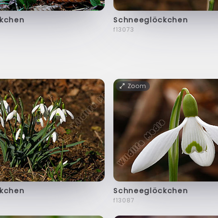
kchen
Schneeglöckchen
f13073
Zoom
kchen
Schneeglöckchen
f13087