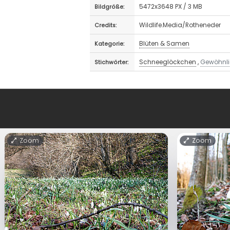
5472x3648 PX / 3 MB
Bildgröße:
Wildlife.Media/Rotheneder
Credits:
Blüten & Samen
Kategorie:
Schneeglöckchen
,
Gewöhnli
Stichwörter:
Zoom
Zoom