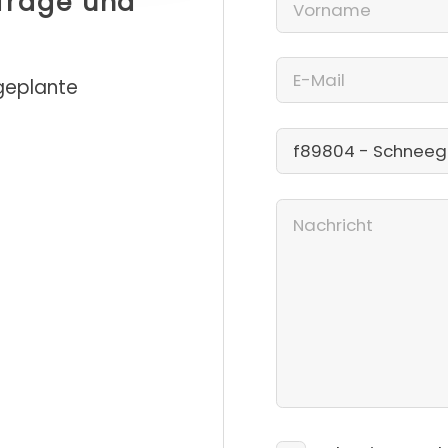
nfrage und
 geplante