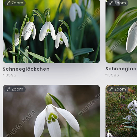
Zoom
Zoom
Schneeglöc
Schneeglöckchen
f13596
f13595
Zoom
Zoom