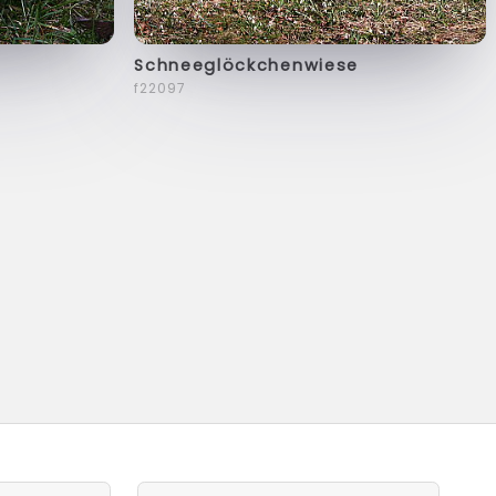
Schneeglöckchenwiese
f22097