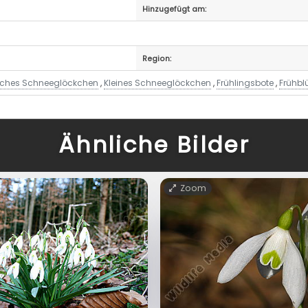
Hinzugefügt am:
Region:
ches Schneeglöckchen
,
Kleines Schneeglöckchen
,
Frühlingsbote
,
Frühbl
Ähnliche Bilder
Zoom