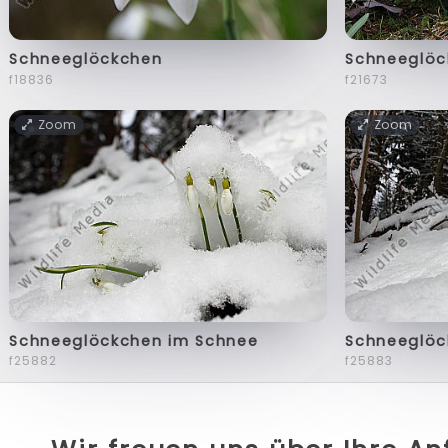
Schneeglöckchen
Schneeglöc
f18836
f21673
Zoom
Zoom
Schneeglöckchen im Schnee
Schneeglöc
f25882
f25883