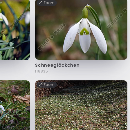
Zoom
Schneeglöckchen
f18835
Zoom