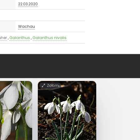
22.03.2020
Wachau
üher
,
Galanthus
,
Galanthus nivalis
Zoom