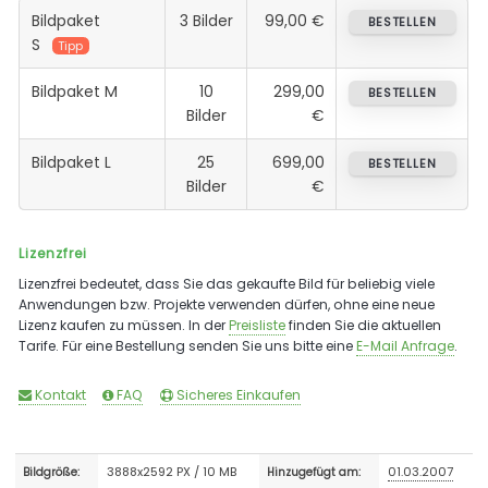
Bildpaket
3 Bilder
99,00 €
BESTELLEN
S
Tipp
Bildpaket M
10
299,00
BESTELLEN
Bilder
€
Bildpaket L
25
699,00
BESTELLEN
Bilder
€
Lizenzfrei
Lizenzfrei bedeutet, dass Sie das gekaufte Bild für beliebig viele
Anwendungen bzw. Projekte verwenden dürfen, ohne eine neue
Lizenz kaufen zu müssen. In der
Preisliste
finden Sie die aktuellen
Tarife. Für eine Bestellung senden Sie uns bitte eine
E-Mail Anfrage
.
Kontakt
FAQ
Sicheres Einkaufen
3888x2592 PX / 10 MB
01.03.2007
Bildgröße:
Hinzugefügt am: