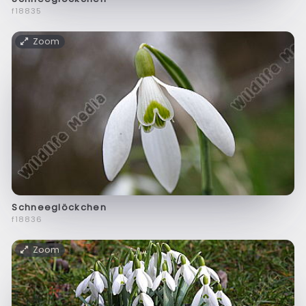
f18835
Zoom
Schneeglöckchen
f18836
Zoom