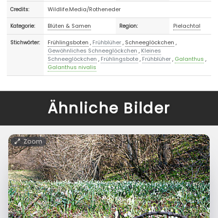
Wildlife.Media/Rotheneder
Credits:
Blüten & Samen
Pielachtal
Kategorie:
Region:
Frühlingsboten
,
Frühblüher
,
Schneeglöckchen
,
Stichwörter:
Gewöhnliches Schneeglöckchen
,
Kleines
Schneeglöckchen
,
Frühlingsbote
,
Frühblüher
,
Galanthus
,
Galanthus nivalis
Ähnliche Bilder
Zoom