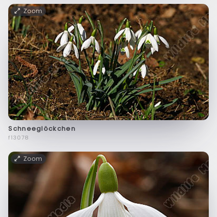
Zoom
Schneeglöckchen
f13078
Zoom