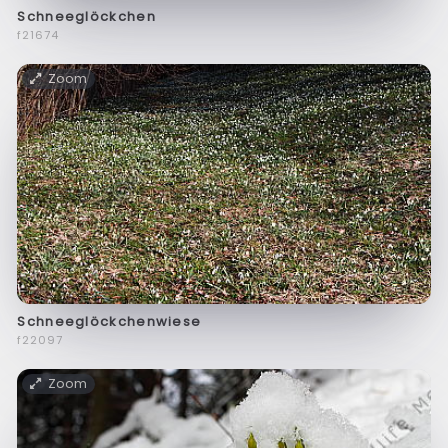
Schneeglöckchen
f21674
Zoom
Schneeglöckchenwiese
f22097
Zoom