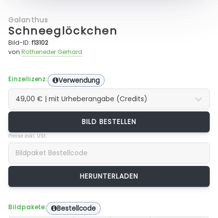
Galanthus
Schneeglöckchen
Bild-ID:
f13102
von
Rotheneder Gerhard
Einzellizenz:
Verwendung
BILD BESTELLEN
Preise exkl. USt.
Bildpakete:
Bestellcode