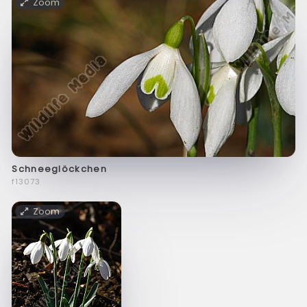
Zoom
Schneeglöckchen
f13073
Zoom