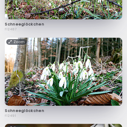
Schneeglöckchen
f12487
Zoom
Schneeglöckchen
f12491