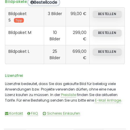
Bildpakete:
Bestellcode
Bildpaket
3 Bilder
99,00 €
BESTELLEN
S
Tipp
Bildpaket M
10
299,00
BESTELLEN
Bilder
€
Bildpaket L
25
699,00
BESTELLEN
Bilder
€
Lizenzfrei
Lizenzfrei bedeutet, dass Sie das gekaufte Bild für beliebig viele
Anwendungen bzw. Projekte verwenden dürfen, ohne eine neue
Lizenz kaufen zu müssen. In der
Preisliste
finden Sie die aktuellen
Tarife. Für eine Bestellung senden Sie uns bitte eine
E-Mail Anfrage
.
Kontakt
FAQ
Sicheres Einkaufen