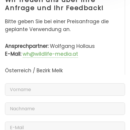
Anfrage und Ihr Feedback!
Bitte geben Sie bei einer Preisanfrage die
geplante Verwendung an.
Ansprechpartner:
Wolfgang Hollaus
E-Mail:
wh@wildlife-media.at
Österreich / Bezirk Melk