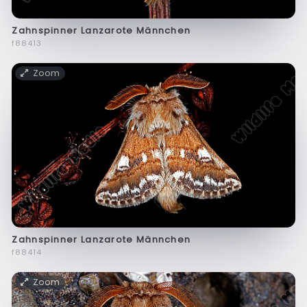
Zahnspinner Lanzarote Männchen
f88413
Zoom
Zahnspinner Lanzarote Männchen
f88414
Zoom