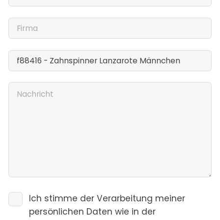
Ich stimme der Verarbeitung meiner
persönlichen Daten wie in der