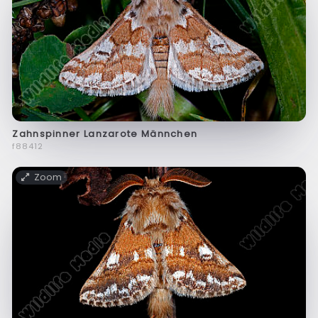
Zahnspinner Lanzarote Männchen
f88412
Zoom