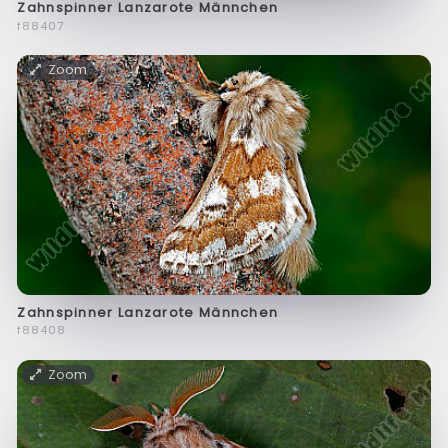
Zahnspinner Lanzarote Männchen
f88407
Zoom
Zahnspinner Lanzarote Männchen
f88408
Zoom