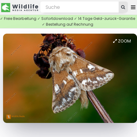
✓ Freie Bearbeitung ✓ Sofortdownload ✓ 14 Tage Geld-zurück-Garantie
✓ Bestellung auf Rechnung
ZOOM