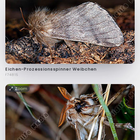
Eichen-Prozessionsspinner Weibchen
f74815
Zoom