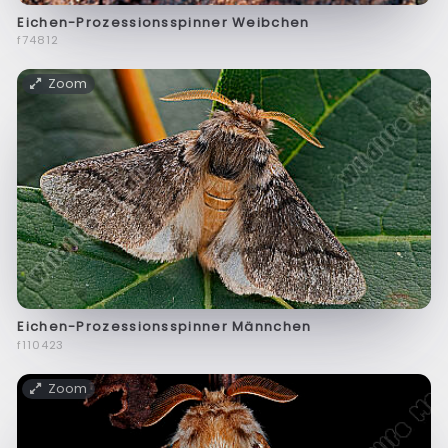
Eichen-Prozessionsspinner Weibchen
f74812
Zoom
Eichen-Prozessionsspinner Männchen
f110423
Zoom