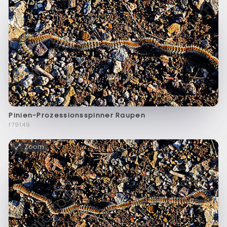
Pinien-Prozessionsspinner Raupen
f79149
Zoom