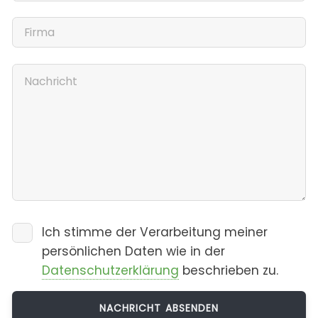
Ich stimme der Verarbeitung meiner
persönlichen Daten wie in der
Datenschutzerklärung
beschrieben zu.