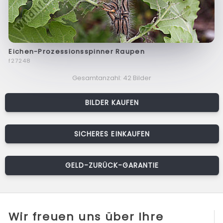
Eichen-Prozessionsspinner Raupen
f27248
Gesamtanzahl: 42 Bilder
BILDER KAUFEN
SICHERES EINKAUFEN
GELD-ZURÜCK-GARANTIE
Wir freuen uns über Ihre