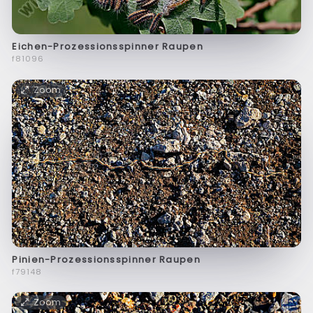
Eichen-Prozessionsspinner Raupen
f81096
Zoom
Pinien-Prozessionsspinner Raupen
f79148
Zoom