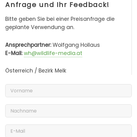
Anfrage und Ihr Feedback!
Bitte geben Sie bei einer Preisanfrage die
geplante Verwendung an.
Ansprechpartner:
Wolfgang Hollaus
E-Mail:
wh@wildlife-media.at
Österreich / Bezirk Melk