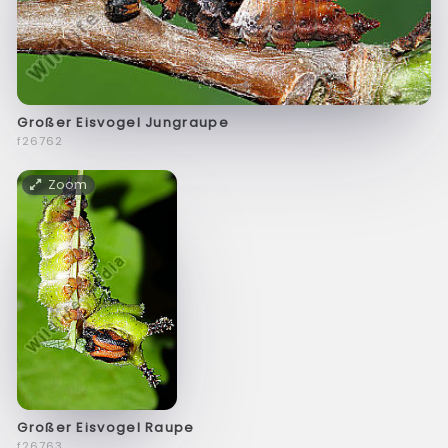
Großer Eisvogel Jungraupe
f26762
Zoom
Großer Eisvogel Raupe
f26763