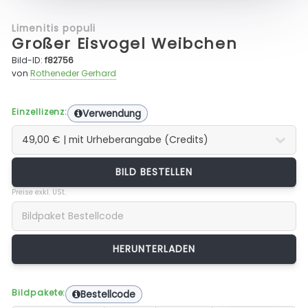
Limenitis populi
Großer Eisvogel Weibchen
Bild-ID:
f82756
von
Rotheneder Gerhard
Einzellizenz:
Verwendung
BILD BESTELLEN
Preise exkl. USt.
Bildpakete:
Bestellcode