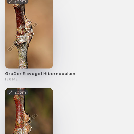
Zoom
Großer Eisvogel Hibernaculum
f26142
Zoom