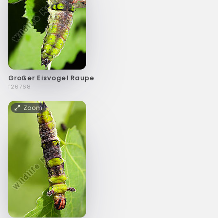
Großer Eisvogel Raupe
f26768
Zoom