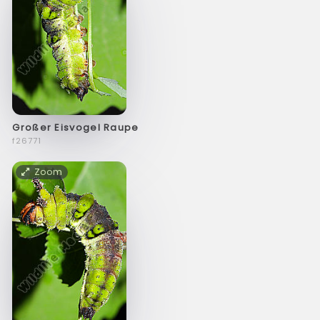
Großer Eisvogel Raupe
f26771
Zoom