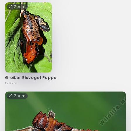
Zoom
Großer Eisvogel Puppe
f26761
Zoom