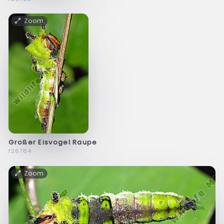
Zoom
Großer Eisvogel Raupe
f26764
Zoom