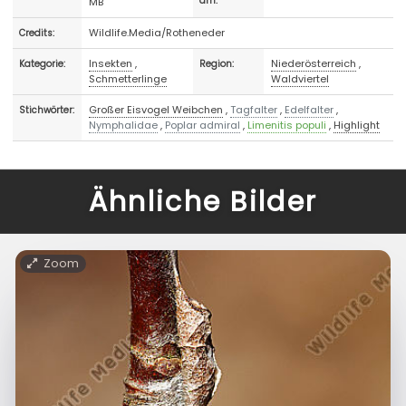
MB
am:
Wildlife.Media/Rotheneder
Credits:
Insekten
,
Niederösterreich
,
Kategorie:
Region:
Schmetterlinge
Waldviertel
Großer Eisvogel Weibchen
,
Tagfalter
,
Edelfalter
,
Stichwörter:
Nymphalidae
,
Poplar admiral
,
Limenitis populi
,
Highlight
Ähnliche Bilder
Zoom