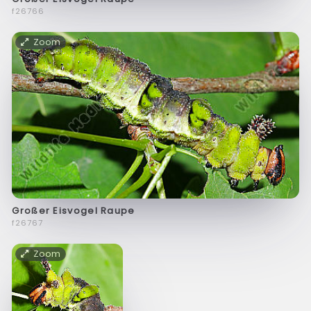
f26766
Zoom
Großer Eisvogel Raupe
f26767
Zoom