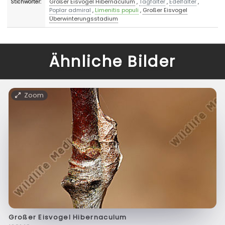
Großer Eisvogel Hibernaculum
,
Tagfalter
,
Edelfalter
,
Stichwörter:
Poplar admiral
,
Limenitis populi
,
Großer Eisvogel
Überwinterungsstadium
Ähnliche Bilder
Zoom
Großer Eisvogel Hibernaculum