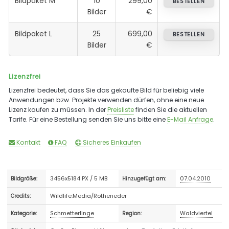
Bildpaket M
10
299,00
BESTELLEN
Bilder
€
Bildpaket L
25
699,00
BESTELLEN
Bilder
€
Lizenzfrei
Lizenzfrei bedeutet, dass Sie das gekaufte Bild für beliebig viele
Anwendungen bzw. Projekte verwenden dürfen, ohne eine neue
Lizenz kaufen zu müssen. In der
Preisliste
finden Sie die aktuellen
Tarife. Für eine Bestellung senden Sie uns bitte eine
E-Mail Anfrage
.
Kontakt
FAQ
Sicheres Einkaufen
3456x5184 PX / 5 MB
07.04.2010
Bildgröße:
Hinzugefügt am:
Wildlife.Media/Rotheneder
Credits:
Schmetterlinge
Waldviertel
Kategorie:
Region: