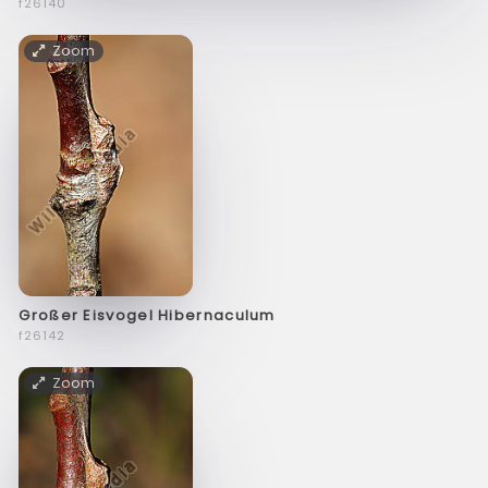
f26140
Zoom
Großer Eisvogel Hibernaculum
f26142
Zoom