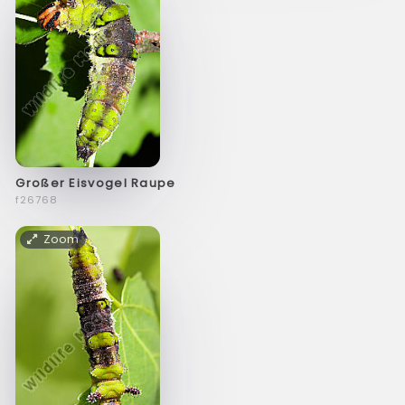
Großer Eisvogel Raupe
f26768
Zoom