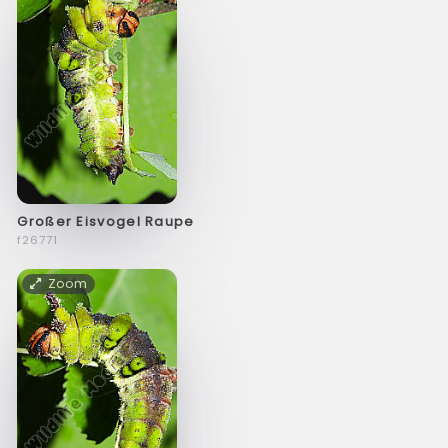
Großer Eisvogel Raupe
f26771
Zoom