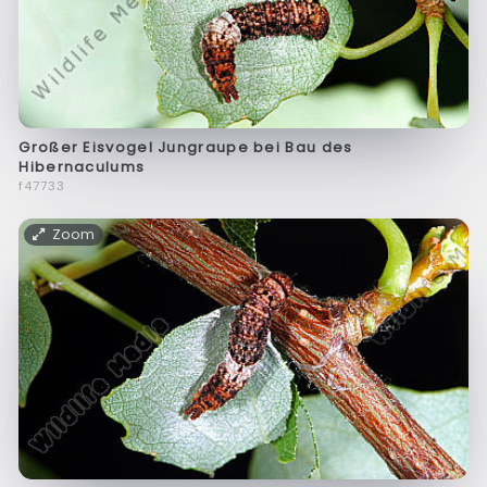
Großer Eisvogel Jungraupe bei Bau des
Hibernaculums
f47733
Zoom