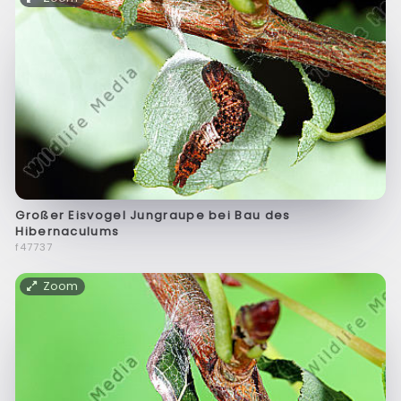
Großer Eisvogel Jungraupe bei Bau des
Hibernaculums
f47737
Zoom