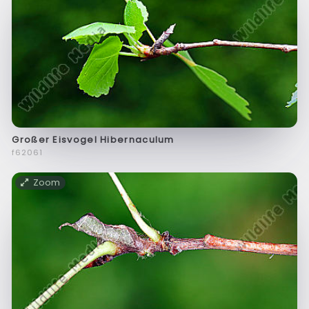
Großer Eisvogel Hibernaculum
f62061
Zoom