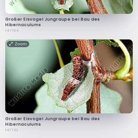
Großer Eisvogel Jungraupe bei Bau des
Hibernaculums
f47764
Zoom
Großer Eisvogel Jungraupe bei Bau des
Hibernaculums
f47742