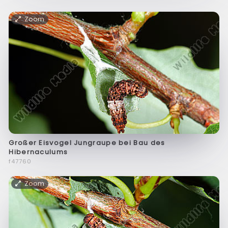
Zoom
Großer Eisvogel Jungraupe bei Bau des
Hibernaculums
f47760
Zoom