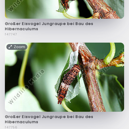
Großer Eisvogel Jungraupe bei Bau des
Hibernaculums
f47747
Zoom
Großer Eisvogel Jungraupe bei Bau des
Hibernaculums
f47756