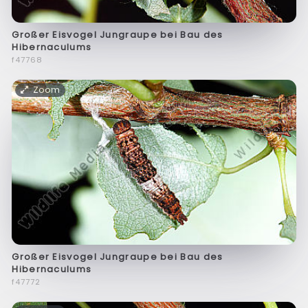
Großer Eisvogel Jungraupe bei Bau des
Hibernaculums
f47768
Zoom
Großer Eisvogel Jungraupe bei Bau des
Hibernaculums
f47772