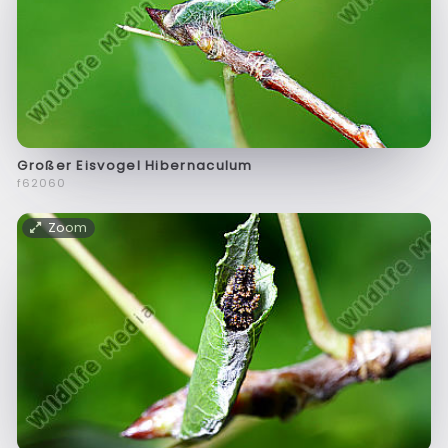
Großer Eisvogel Hibernaculum
f62060
Zoom