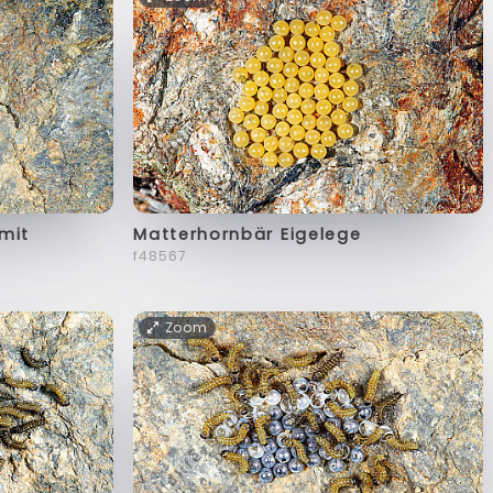
mit
Matterhornbär Eigelege
f48567
Zoom