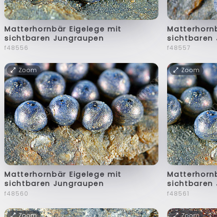
Matterhornbär Eigelege mit
Matterhornb
sichtbaren Jungraupen
sichtbaren
f48556
f48557
Zoom
Zoom
Matterhornbär Eigelege mit
Matterhornb
sichtbaren Jungraupen
sichtbaren
f48560
f48561
Zoom
Zoom