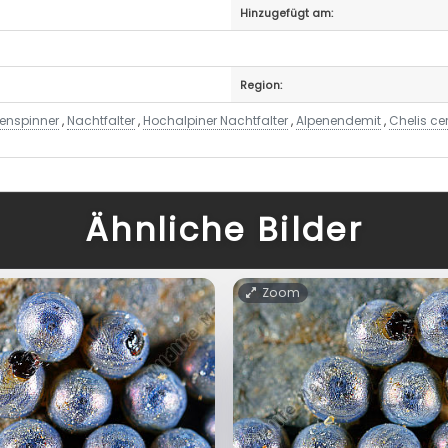
Hinzugefügt am:
Region:
enspinner
,
Nachtfalter
,
Hochalpiner Nachtfalter
,
Alpenendemit
,
Chelis cer
Ähnliche Bilder
Zoom