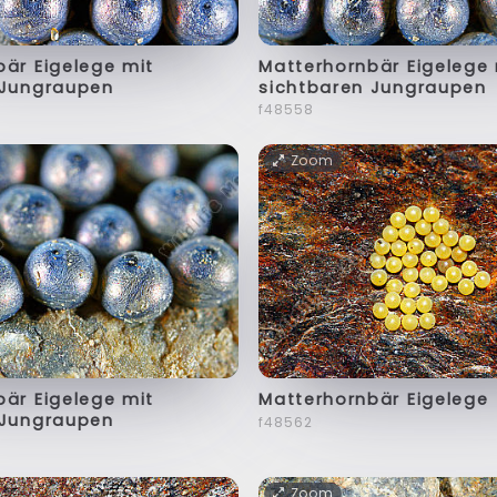
är Eigelege mit
Matterhornbär Eigelege 
 Jungraupen
sichtbaren Jungraupen
f48558
Zoom
är Eigelege mit
Matterhornbär Eigelege
 Jungraupen
f48562
Zoom