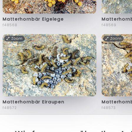
Matterhornbär Eigelege
Matterhorn
f48568
f48569
Zoom
Zoom
Matterhornbär Eiraupen
Matterhorn
f48572
f48573