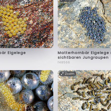
bär Eigelege
Matterhornbär Eigelege 
sichtbaren Jungraupen
f48566
Zoom