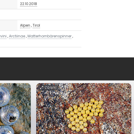
22.10.2018
Alpen
,
Tirol
vini
,
Arctiinae
,
Matterhornbärenspinner
,
Zoom