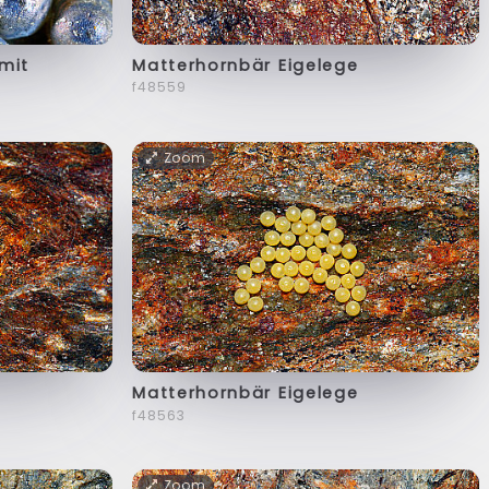
mit
Matterhornbär Eigelege
f48559
Zoom
Matterhornbär Eigelege
f48563
Zoom