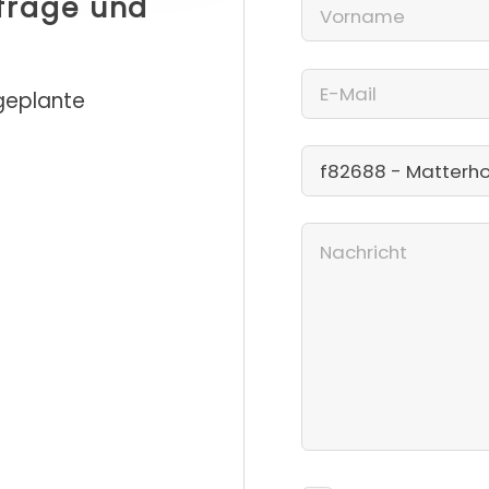
nfrage und
 geplante