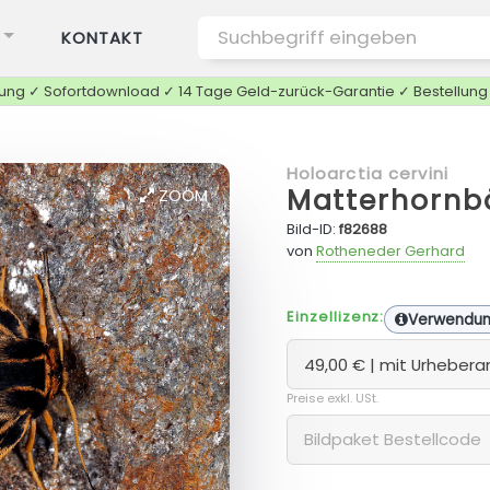
KONTAKT
tung ✓ Sofortdownload ✓ 14 Tage Geld-zurück-Garantie ✓ Bestellun
Holoarctia cervini
Matterhornb
ZOOM
Bild-ID:
f82688
von
Rotheneder Gerhard
Einzellizenz:
Verwendu
Preise exkl. USt.