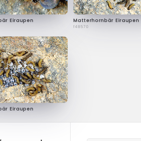
bär Eiraupen
Matterhornbär Eiraupen
f48570
bär Eiraupen