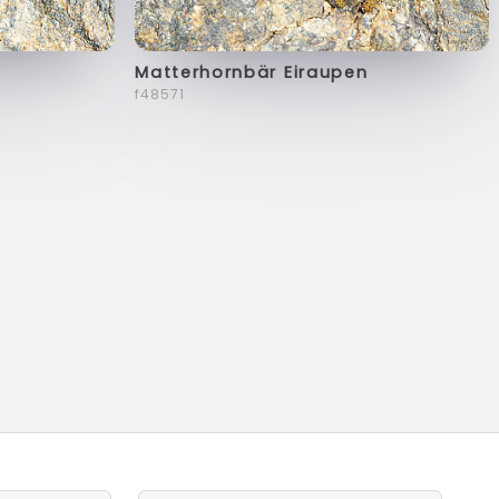
Matterhornbär Eiraupen
f48571