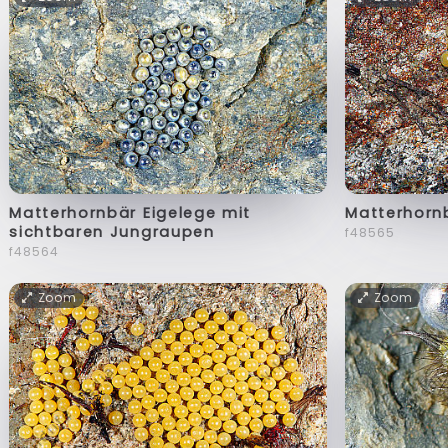
Matterhornbär Eigelege mit
Matterhorn
sichtbaren Jungraupen
f48565
f48564
Zoom
Zoom