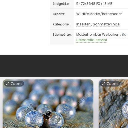
5472x3648 PX / 13 MB
Bildgröße:
Wildlife.Media/Rotheneder
Credits:
Insekten
,
Schmetterlinge
Kategorie:
Matterhornbär Weibchen
,
Bär
Stichwörter:
Holoarctia cervini
Zoom
Zoom