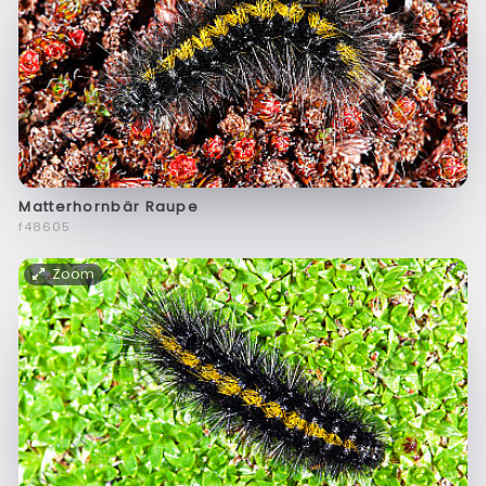
Matterhornbär Raupe
f48605
Zoom