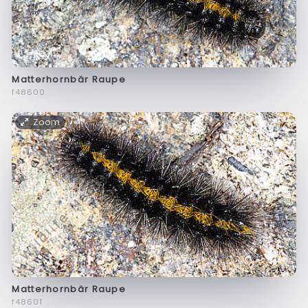
Matterhornbär Raupe
f48600
Zoom
Matterhornbär Raupe
f48601