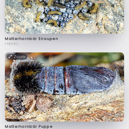
Matterhornbär Eiraupen
f48582
Zoom
Matterhornbär Puppe