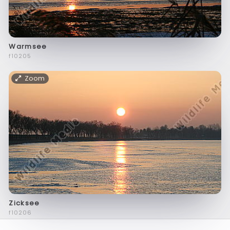
Warmsee
f10205
Zoom
Zicksee
f10206