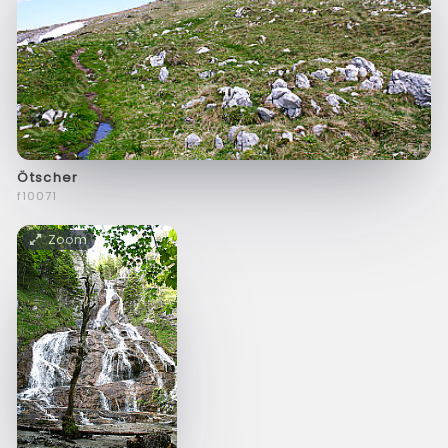
Ötscher
f10071
Zoom