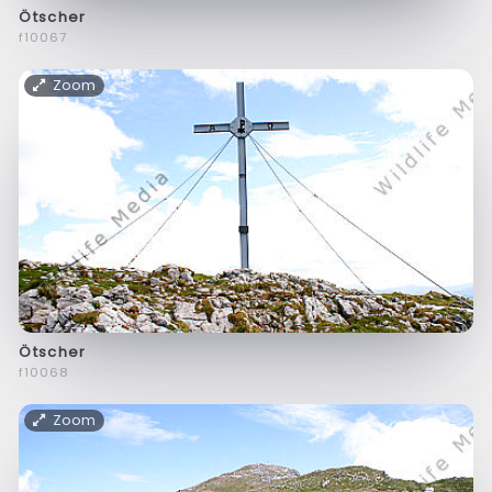
Ötscher
f10067
Zoom
Ötscher
f10068
Zoom