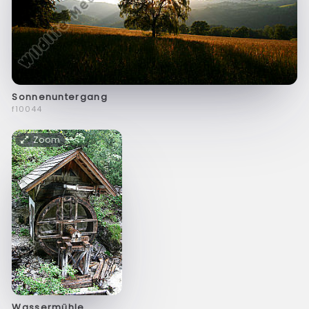
Sonnenuntergang
f10044
Zoom
Wassermühle