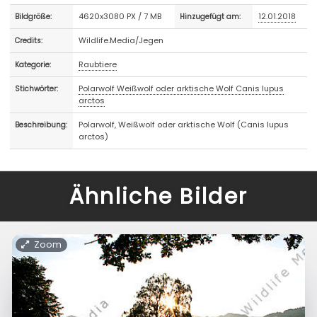
4620x3080 PX / 7 MB
12.01.2018
Bildgröße:
Hinzugefügt am:
Wildlife.Media/Jegen
Credits:
Raubtiere
Kategorie:
Polarwolf Weißwolf oder arktische Wolf Canis lupus
Stichwörter:
arctos
Polarwolf, Weißwolf oder arktische Wolf (Canis lupus
Beschreibung:
arctos)
Ähnliche Bilder
Zoom