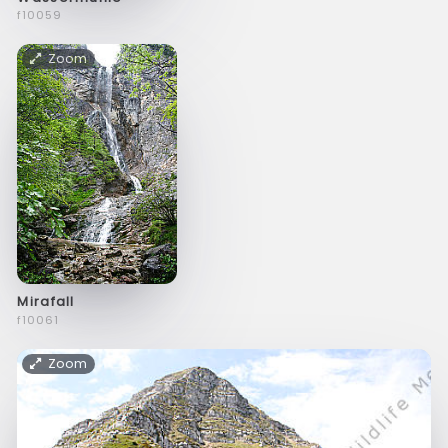
f10059
Zoom
Mirafall
f10061
Zoom