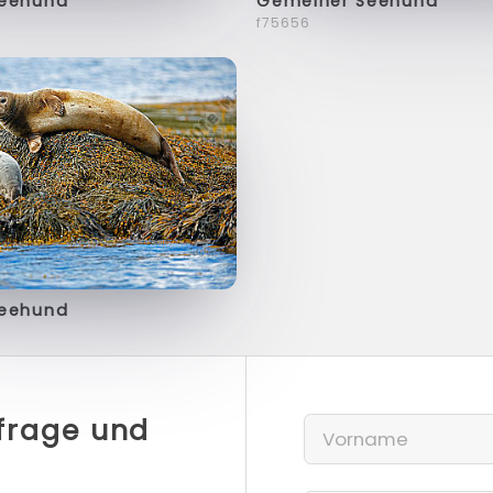
Seehund
Gemeiner Seehund
f75656
Seehund
nfrage und