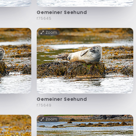
Gemeiner Seehund
f75645
Zoom
Gemeiner Seehund
f75649
Zoom