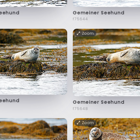
Seehund
Gemeiner Seehund
f75644
Zoom
Seehund
Gemeiner Seehund
f75648
Zoom