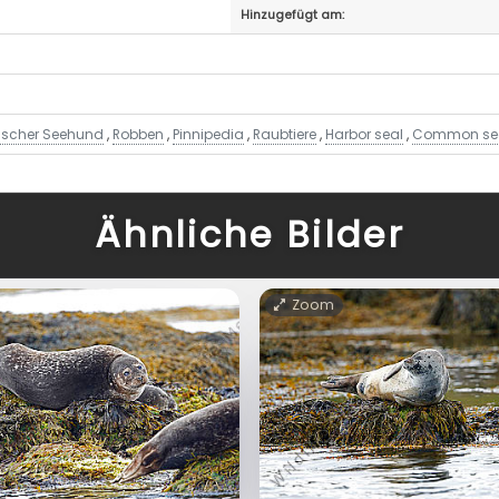
Hinzugefügt am:
ischer Seehund
,
Robben
,
Pinnipedia
,
Raubtiere
,
Harbor seal
,
Common se
Ähnliche Bilder
Zoom