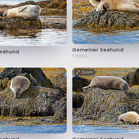
Gemeiner Seehund
Seehund
f75652
Zoom