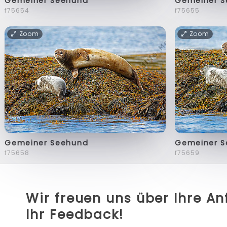
Gemeiner Seehund
Gemeiner 
f75654
f75655
Zoom
Zoom
Gemeiner Seehund
Gemeiner 
f75658
f75659
Wir freuen uns über Ihre A
Ihr Feedback!