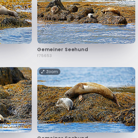
Gemeiner Seehund
f75653
Zoom