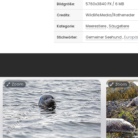
5760x3840 PX / 6 MB
Bildgröße:
Wildlife.Media/Rotheneder
Credits:
Meerestiere
,
Säugetiere
Kategorie:
Gemeiner Seehund
,
Europä
Stichwörter:
Zoom
Zoom