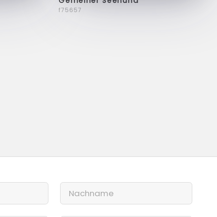
Gemeiner Seehund
f75657