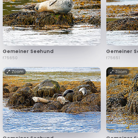
Gemeiner Seehund
Gemeiner 
f75650
f75651
Zoom
Zoom