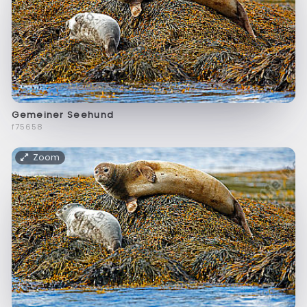
Gemeiner Seehund
f75658
Zoom