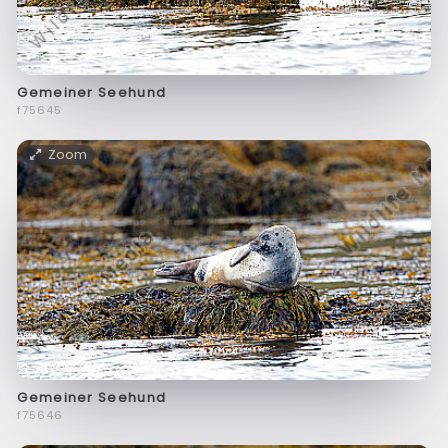
Gemeiner Seehund
f75645
Zoom
Gemeiner Seehund
f75646