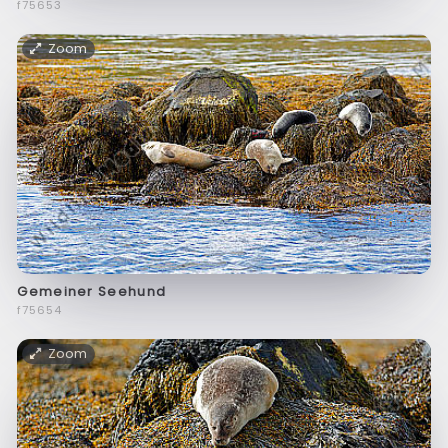
f75653
Zoom
Gemeiner Seehund
f75654
Zoom