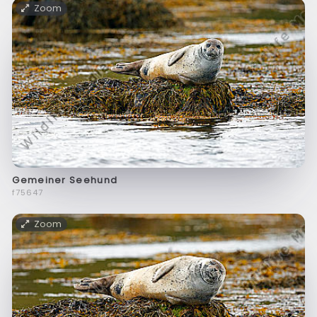
Zoom
Gemeiner Seehund
f75647
Zoom