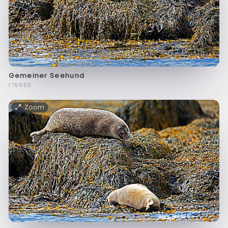
Gemeiner Seehund
f75655
Zoom