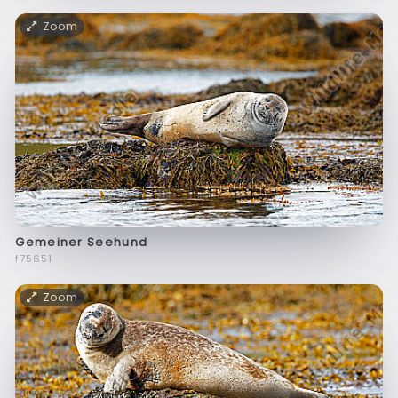
Zoom
Gemeiner Seehund
f75651
Zoom