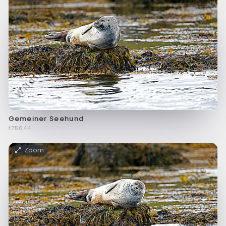
Gemeiner Seehund
f75644
Zoom