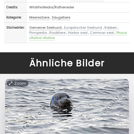
Wildlife.Media/Rotheneder
Credits:
Meerestiere
,
Säugetiere
Kategorie:
Gemeiner Seehund
,
Europäischer Seehund
,
Robben
,
Stichwörter:
Pinnipedia
,
Raubtiere
,
Harbor seal
,
Common seal
,
Phoca
vitulina vitulina
Ähnliche Bilder
Zoom