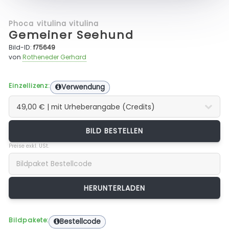
Phoca vitulina vitulina
Gemeiner Seehund
Bild-ID:
f75649
von
Rotheneder Gerhard
Einzellizenz:
Verwendung
BILD BESTELLEN
Preise exkl. USt.
Bildpakete:
Bestellcode