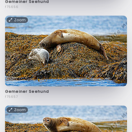
Gemeiner Seehund
f75656
Zoom
Gemeiner Seehund
f75657
Zoom