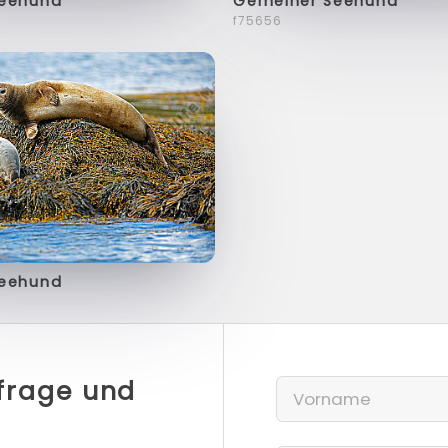
Seehund
Gemeiner Seehund
f75656
Seehund
nfrage und