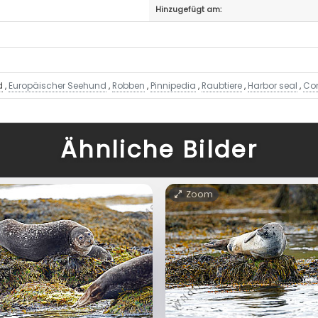
Hinzugefügt am:
d
,
Europäischer Seehund
,
Robben
,
Pinnipedia
,
Raubtiere
,
Harbor seal
,
Co
Ähnliche Bilder
Zoom