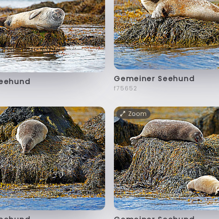
Gemeiner Seehund
Seehund
f75652
Zoom