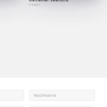
Gemeiner Seehund
f75657