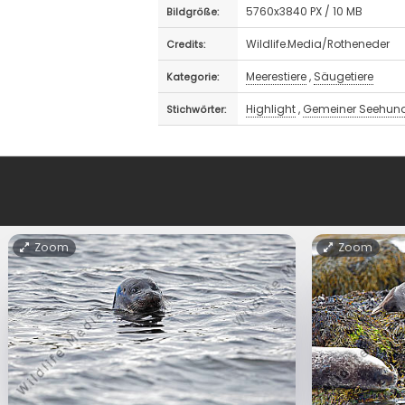
5760x3840 PX / 10 MB
Bildgröße:
Wildlife.Media/Rotheneder
Credits:
Meerestiere
,
Säugetiere
Kategorie:
Highlight
,
Gemeiner Seehun
Stichwörter:
Zoom
Zoom