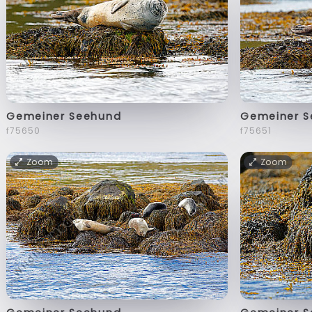
Gemeiner Seehund
Gemeiner 
f75650
f75651
Zoom
Zoom