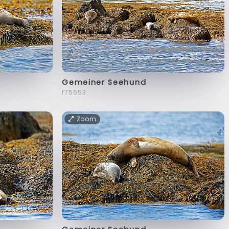
Gemeiner Seehund
f75653
Zoom