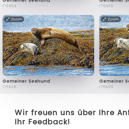
Gemeiner Seehund
Gemeiner 
f75654
f75655
Zoom
Zoom
Gemeiner Seehund
Gemeiner 
f75658
f75659
Wir freuen uns über Ihre A
Ihr Feedback!