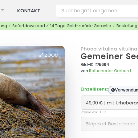
KONTAKT
tung ✓ Sofortdownload ✓ 14 Tage Geld-zurück-Garantie ✓ Bestellun
Phoca vitulina vitulina
Gemeiner Se
ZOOM
Bild-ID:
f75664
von
Rotheneder Gerhard
Einzellizenz:
Verwendu
Preise exkl. USt.