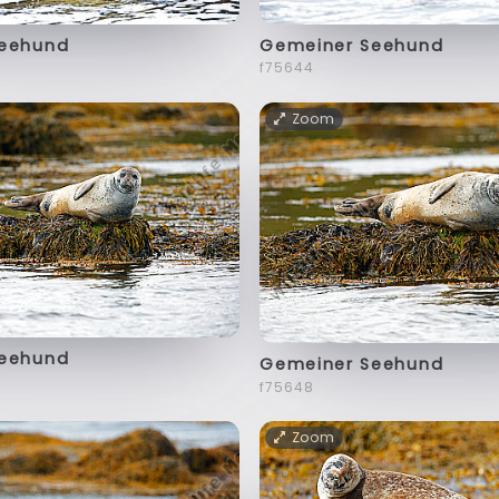
Seehund
Gemeiner Seehund
f75644
Zoom
Seehund
Gemeiner Seehund
f75648
Zoom