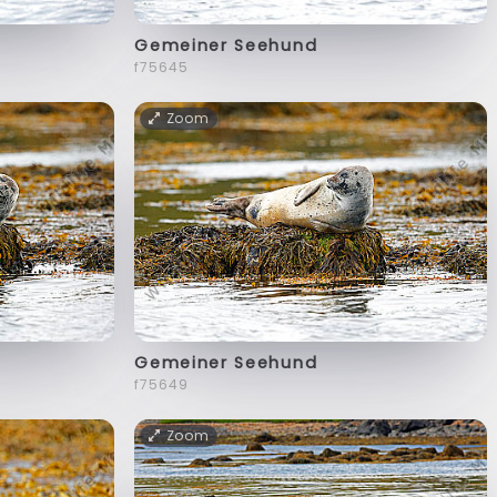
Gemeiner Seehund
f75645
Zoom
Gemeiner Seehund
f75649
Zoom