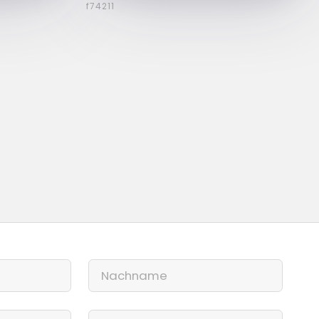
f74211