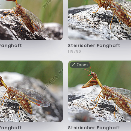
 Fanghaft
Steirischer Fanghaft
f19796
Zoom
 Fanghaft
Steirischer Fanghaft