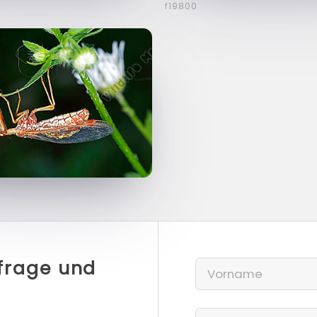
f19800
nfrage und