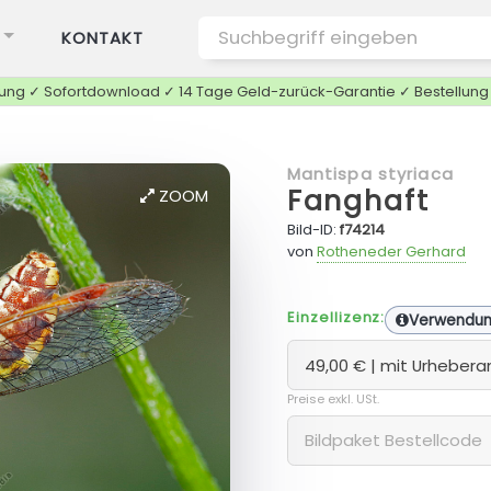
KONTAKT
tung ✓ Sofortdownload ✓ 14 Tage Geld-zurück-Garantie ✓ Bestellun
Mantispa styriaca
Fanghaft
ZOOM
Bild-ID:
f74214
von
Rotheneder Gerhard
Einzellizenz:
Verwendu
Preise exkl. USt.