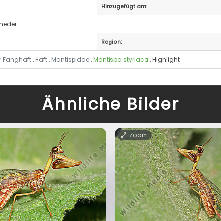
B
Hinzugefügt am:
eneder
Region:
er Fanghaft
,
Haft
,
Mantispidae
,
Mantispa styriaca
,
Highlight
Ähnliche Bilder
Zoom