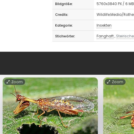
5760x3840 PX / 6 M
Bildgröße:
Wildlife.Media/Roth
Credits:
Insekten
Kategorie:
Fanghaft
,
Steirisch
Stichwörter:
Zoom
Zoom