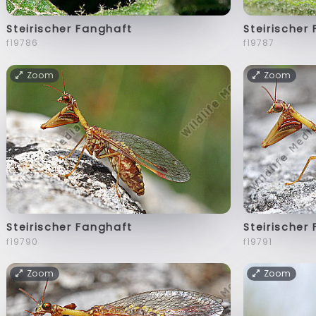
Steirischer Fanghaft
Steirischer
f19786
f19787
Zoom
Zoom
Steirischer Fanghaft
Steirischer
f19790
f19791
Zoom
Zoom