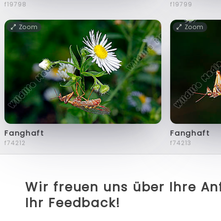
f19798
f19799
Zoom
Zoom
Fanghaft
Fanghaft
f74212
f74213
Wir freuen uns über Ihre A
Ihr Feedback!