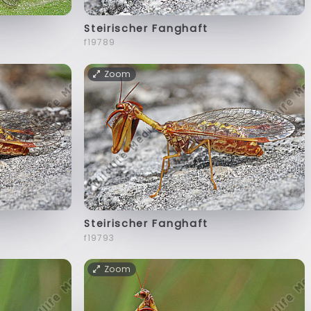
Steirischer Fanghaft
f19789
Zoom
Steirischer Fanghaft
f19793
Zoom