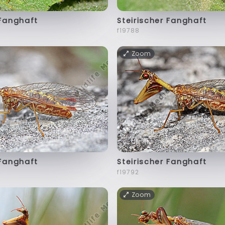
 Fanghaft
Steirischer Fanghaft
f19788
Zoom
 Fanghaft
Steirischer Fanghaft
f19792
Zoom