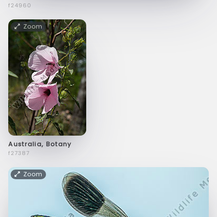
f24960
Zoom
Australia, Botany
f27387
Zoom