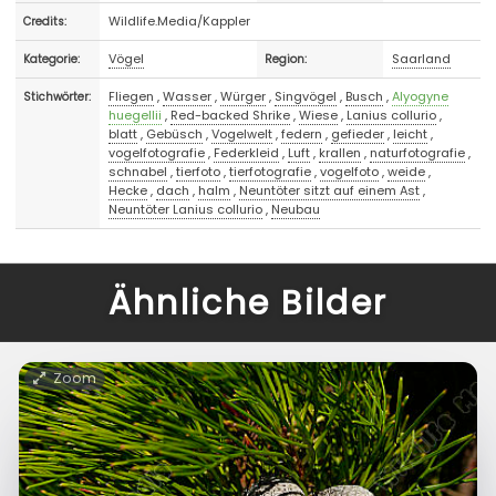
Wildlife.Media/Kappler
Credits:
Vögel
Saarland
Kategorie:
Region:
Fliegen
,
Wasser
,
Würger
,
Singvögel
,
Busch
,
Alyogyne
Stichwörter:
huegellii
,
Red-backed Shrike
,
Wiese
,
Lanius collurio
,
blatt
,
Gebüsch
,
Vogelwelt
,
federn
,
gefieder
,
leicht
,
vogelfotografie
,
Federkleid
,
Luft
,
krallen
,
naturfotografie
,
schnabel
,
tierfoto
,
tierfotografie
,
vogelfoto
,
weide
,
Hecke
,
dach
,
halm
,
Neuntöter sitzt auf einem Ast
,
Neuntöter Lanius collurio
,
Neubau
Ähnliche Bilder
Zoom