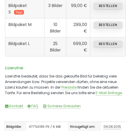
Bildpaket
3 Bilder
99,00 €
BESTELLEN
S
Tipp
Bildpaket M
10
299,00
BESTELLEN
Bilder
€
Bildpaket L
25
699,00
BESTELLEN
Bilder
€
Lizenzfrei
Lizenzfrei bedeutet, dass Sie das gekaufte Bild für beliebig viele
Anwendungen bzw. Projekte verwenden dürfen, ohne eine neue
Lizenz kaufen zu müssen. In der
Preisliste
finden Sie die aktuellen
Tarife. Für eine Bestellung senden Sie uns bitte eine
E-Mail Anfrage
.
Kontakt
FAQ
Sicheres Einkaufen
4777x3185 PX / 6 MB
09.08.2015
Bildgröße:
Hinzugefügt am: