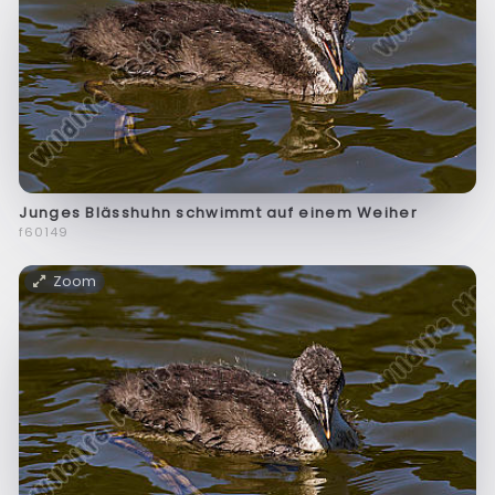
Junges Blässhuhn schwimmt auf einem Weiher
f60149
Zoom