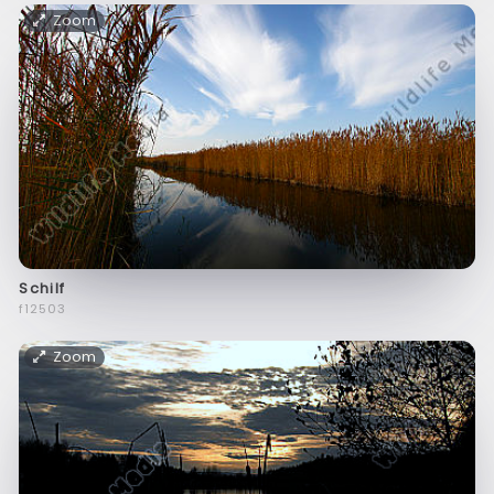
Zoom
Schilf
f12503
Zoom