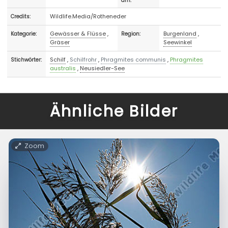
am:
Wildlife.Media/Rotheneder
Credits:
Gewässer & Flüsse
,
Burgenland
,
Kategorie:
Region:
Gräser
Seewinkel
Schilf
,
Schilfrohr
,
Phragmites communis
,
Phragmites
Stichwörter:
australis
,
Neusiedler-See
Ähnliche Bilder
Zoom