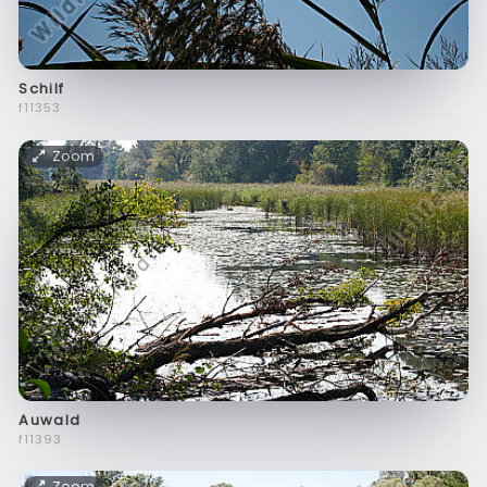
Schilf
f11353
Zoom
Auwald
f11393
Zoom