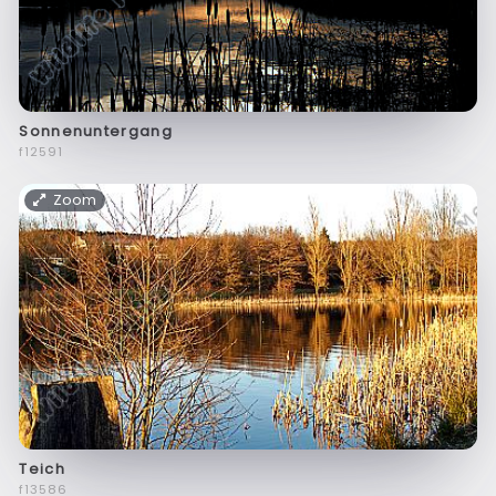
Sonnenuntergang
f12591
Zoom
Teich
f13586