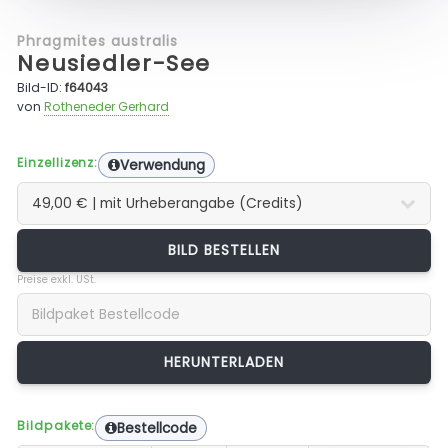
Phragmites australis
Neusiedler-See
Bild-ID:
f64043
von
Rotheneder Gerhard
Einzellizenz:
Verwendung
BILD BESTELLEN
Preise exkl. USt.
Bildpakete:
Bestellcode