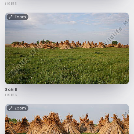
f19155
Zoom
Schilf
f19156
Zoom