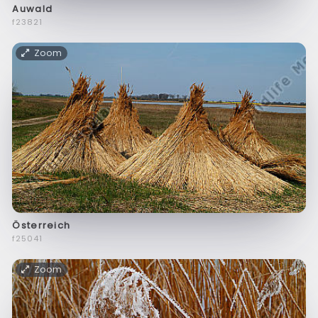
Auwald
f23821
Zoom
Österreich
f25041
Zoom