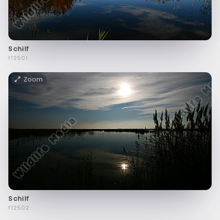
Schilf
f12501
Zoom
Schilf
f12502