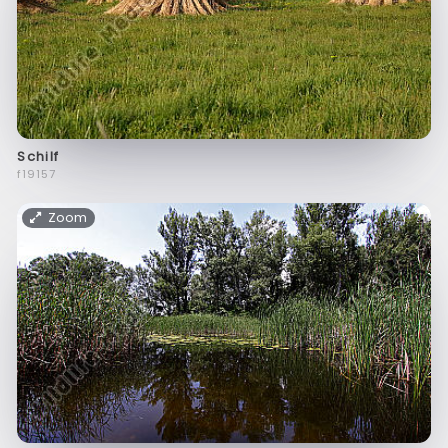
Schilf
f19157
Zoom