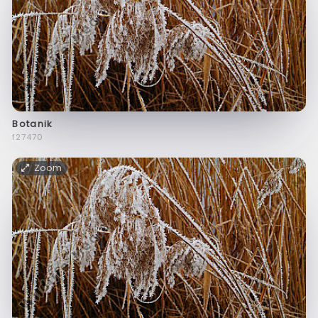
Botanik
f27470
Zoom