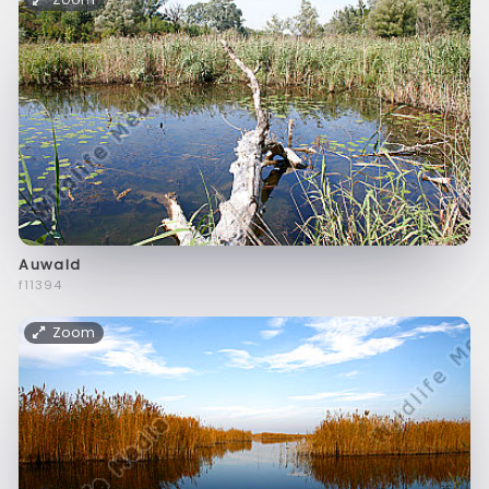
Auwald
f11394
Zoom