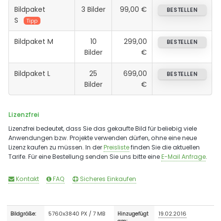
Bildpaket
3 Bilder
99,00 €
BESTELLEN
S
Tipp
Bildpaket M
10
299,00
BESTELLEN
Bilder
€
Bildpaket L
25
699,00
BESTELLEN
Bilder
€
Lizenzfrei
Lizenzfrei bedeutet, dass Sie das gekaufte Bild für beliebig viele
Anwendungen bzw. Projekte verwenden dürfen, ohne eine neue
Lizenz kaufen zu müssen. In der
Preisliste
finden Sie die aktuellen
Tarife. Für eine Bestellung senden Sie uns bitte eine
E-Mail Anfrage
.
Kontakt
FAQ
Sicheres Einkaufen
5760x3840 PX / 7 MB
19.02.2016
Bildgröße:
Hinzugefügt