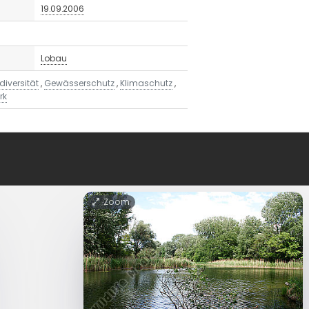
19.09.2006
Lobau
diversität
,
Gewässerschutz
,
Klimaschutz
,
rk
Zoom