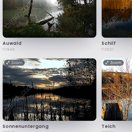
Auwald
Schilf
f11945
f12501
Zoom
Zoom
Sonnenuntergang
Teich