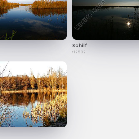
Schilf
f12502