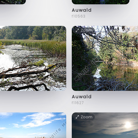
Auwald
f10563
Zoom
Auwald
f11627
Zoom