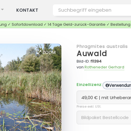
KONTAKT
tung ✓ Sofortdownload ✓ 14 Tage Geld-zurück-Garantie ✓ Bestellun
Phragmites australis
Auwald
ZOOM
Bild-ID:
f11394
von
Rotheneder Gerhard
Einzellizenz:
Verwendu
Preise exkl. USt.