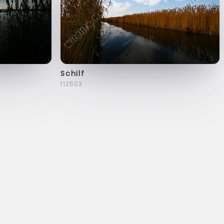
Schilf
f12503