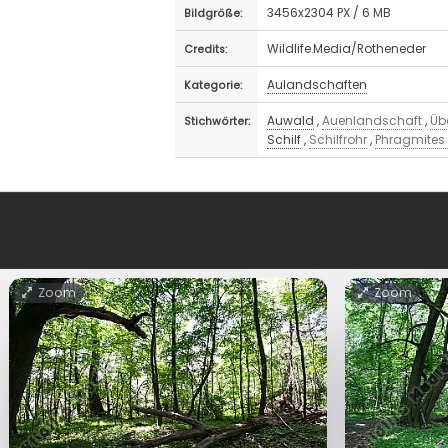
3456x2304 PX / 6 MB
Bildgröße:
Wildlife.Media/Rotheneder
Credits:
Aulandschaften
Kategorie:
Auwald
,
Auenlandschaft
,
Üb
Stichwörter:
Schilf
,
Schilfrohr
,
Phragmite
Zoom
Zoom