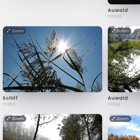
Auwald
f10532
Zoom
Zoom
Schilf
Auwald
f11353
f11393
Zoom
Zoom