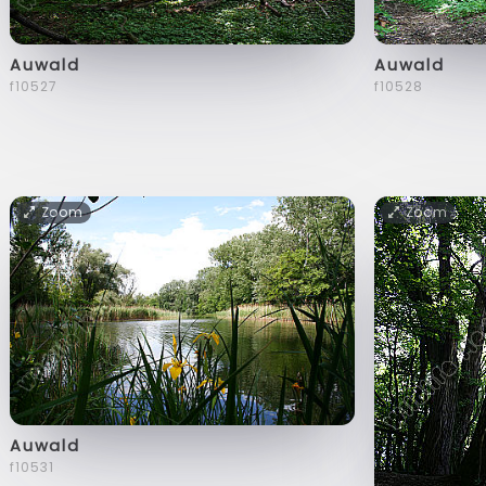
Auwald
Auwald
f10527
f10528
Zoom
Zoom
Auwald
f10531