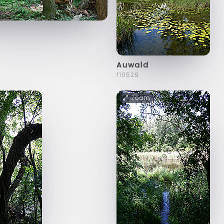
Auwald
f10529
Zoom