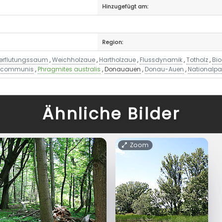
Hinzugefügt am:
Region:
erflutungssaum
,
Weichholzaue
,
Hartholzaue
,
Flussdynamik
,
Totholz
,
Bio
s communis
,
Phragmites australis
,
Donauauen
,
Donau-Auen
,
Nationalpa
Ähnliche Bilder
Zoom