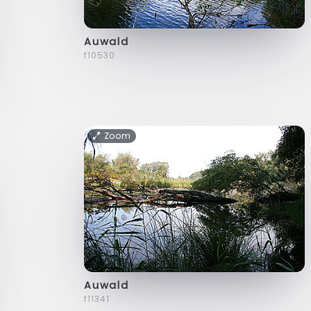
Auwald
f10530
Zoom
Auwald
f11341