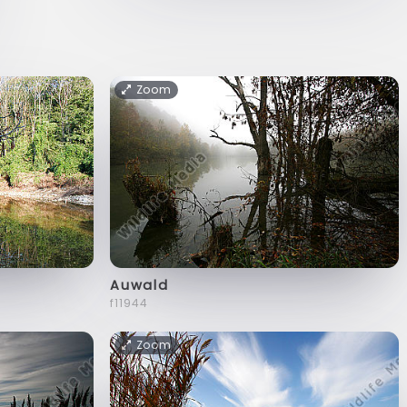
Zoom
Auwald
f11944
Zoom