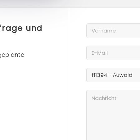
nfrage und
 geplante