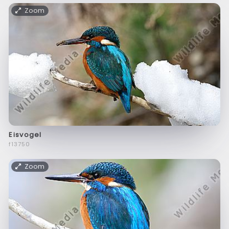
Zoom
Eisvogel
f13750
Zoom