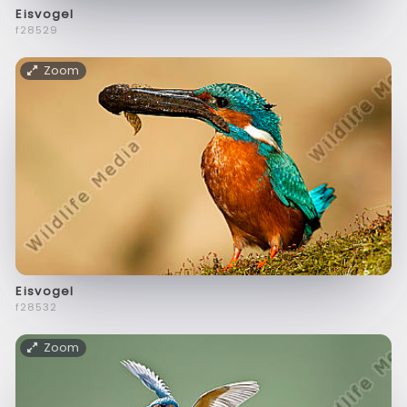
Eisvogel
f28529
Zoom
Eisvogel
f28532
Zoom