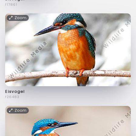
f17861
Zoom
Eisvogel
f26483
Zoom