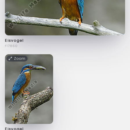
Eisvogel
f17860
Zoom
Eisvogel