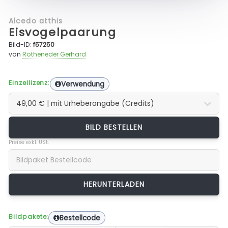
Alcedo atthis
Eisvogelpaarung
Bild-ID:
f57250
von
Rotheneder Gerhard
Einzellizenz:
Verwendung
BILD BESTELLEN
Preise exkl. USt.
Bildpakete:
Bestellcode