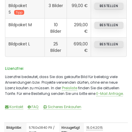
Bildpaket
3 Bilder
99,00 €
BESTELLEN
S
Tipp
Bildpaket M
10
299,00
BESTELLEN
Bilder
€
Bildpaket L
25
699,00
BESTELLEN
Bilder
€
Lizenzfrei
Lizenzfrei bedeutet, dass Sie das gekaufte Bild für beliebig viele
Anwendungen bzw. Projekte verwenden dürfen, ohne eine neue
Lizenz kaufen zu müssen. In der
Preisliste
finden Sie die aktuellen
Tarife. Für eine Bestellung senden Sie uns bitte eine
E-Mail Anfrage
.
Kontakt
FAQ
Sicheres Einkaufen
5760x3840 PX /
15.04.2015
Bildgröße:
Hinzugefügt