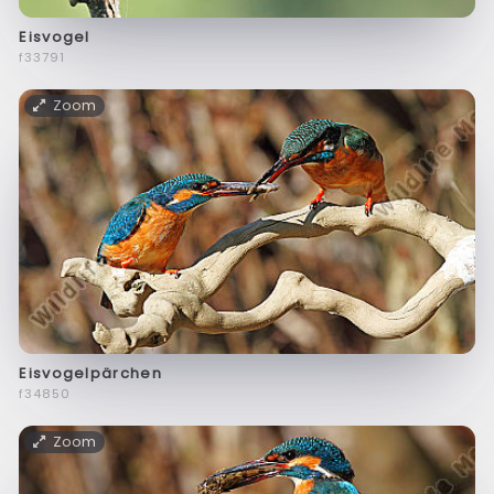
Eisvogel
f33791
Zoom
Eisvogelpärchen
f34850
Zoom