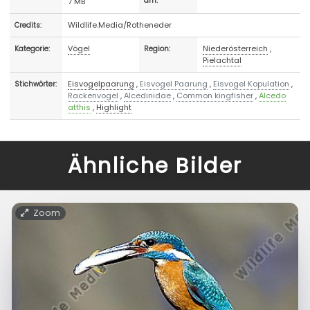
7 MB
am:
Wildlife.Media/Rotheneder
Credits:
Vögel
Niederösterreich
,
Kategorie:
Region:
Pielachtal
Eisvogelpaarung
,
Eisvogel Paarung
,
Eisvogel Kopulation
,
Stichwörter:
Rackenvogel
,
Alcedinidae
,
Common kingfisher
,
Alcedo
atthis
,
Highlight
Ähnliche Bilder
Zoom