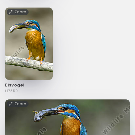
Zoom
Eisvogel
f17859
Zoom