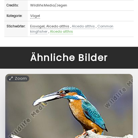
Wildlife.Media/Jegen
Credits:
Vögel
Kategorie:
Eisvogel, Alcedo atthis
,
Alcedo atthis
,
Common
Stichwörter:
kingfisher
,
Alcedo atthis
Ähnliche Bilder
Zoom