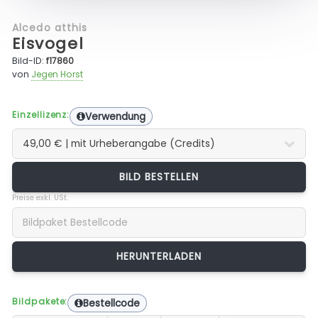
Alcedo atthis
Eisvogel
Bild-ID:
f17860
von
Jegen Horst
Einzellizenz:
Verwendung
BILD BESTELLEN
Preise exkl. USt.
Bildpakete:
Bestellcode