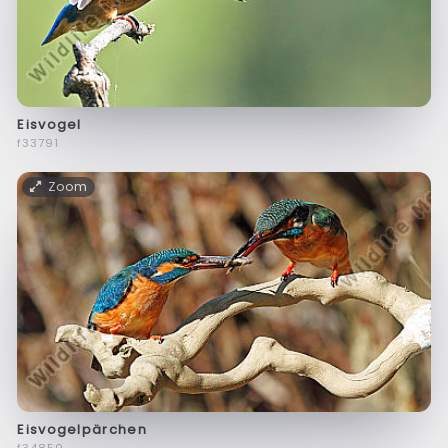
Eisvogel
f33791
Zoom
Eisvogelpärchen
f34850