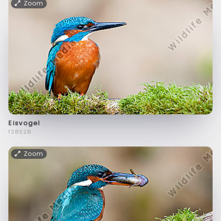
Zoom
Eisvogel
f28528
Zoom