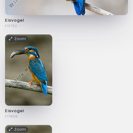
Eisvogel
f13752
Zoom
Eisvogel
f17858
Zoom