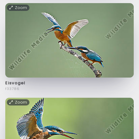
Zoom
Eisvogel
f33786
Zoom