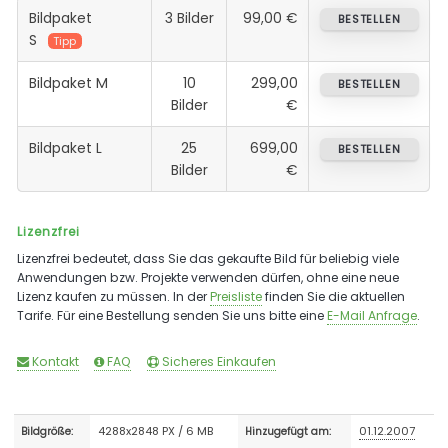
Bildpaket
3 Bilder
99,00 €
BESTELLEN
S
Tipp
Bildpaket M
10
299,00
BESTELLEN
Bilder
€
Bildpaket L
25
699,00
BESTELLEN
Bilder
€
Lizenzfrei
Lizenzfrei bedeutet, dass Sie das gekaufte Bild für beliebig viele
Anwendungen bzw. Projekte verwenden dürfen, ohne eine neue
Lizenz kaufen zu müssen. In der
Preisliste
finden Sie die aktuellen
Tarife. Für eine Bestellung senden Sie uns bitte eine
E-Mail Anfrage
.
Kontakt
FAQ
Sicheres Einkaufen
4288x2848 PX / 6 MB
01.12.2007
Bildgröße:
Hinzugefügt am: