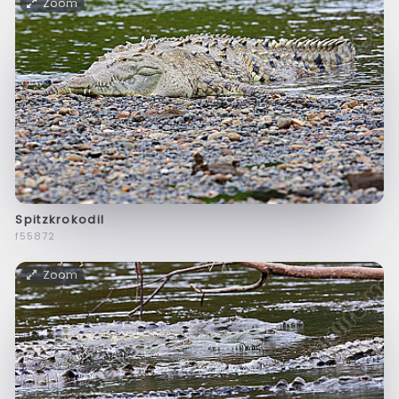
Zoom
Spitzkrokodil
f55872
Zoom