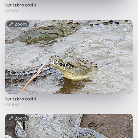
Spitzkrokodil
f55884
Zoom
Spitzkrokodil
f55885
Zoom