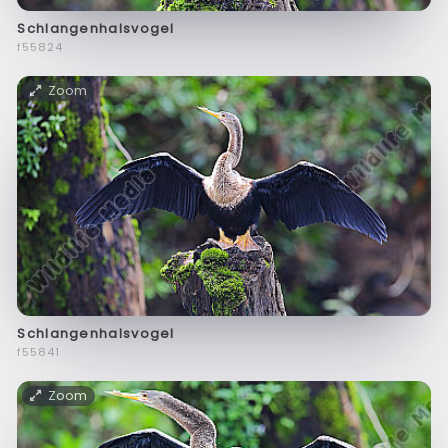
Schlangenhalsvogel
f55824
Zoom
Schlangenhalsvogel
f55841
Zoom