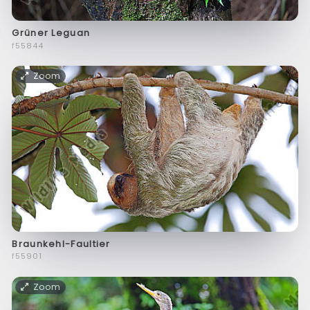
Grüner Leguan
f55844
Zoom
Braunkehl-Faultier
f55901
Zoom