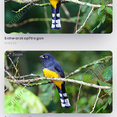
Schwarzkopftrogon
f59023
Zoom