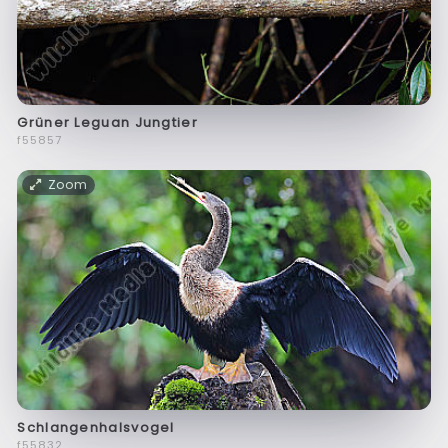
Grüner Leguan Jungtier
f55857
Zoom
Schlangenhalsvogel
f55832