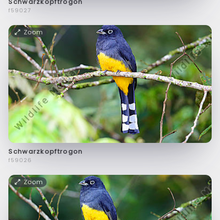
Schwarzkopftrogon
f59027
Zoom
Schwarzkopftrogon
f59026
Zoom