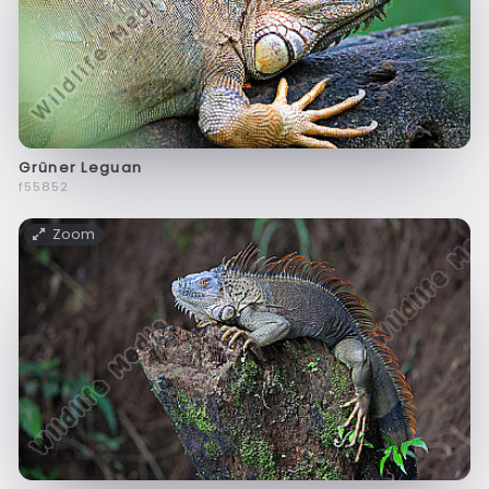
Grüner Leguan
f55852
Zoom