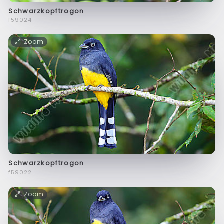
Schwarzkopftrogon
f59024
Zoom
Schwarzkopftrogon
f59022
Zoom