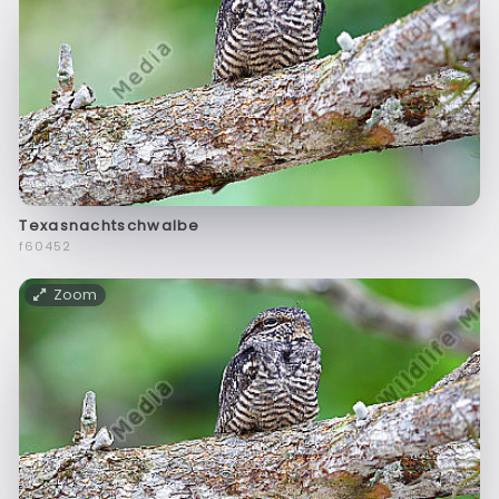
Texasnachtschwalbe
f60452
Zoom