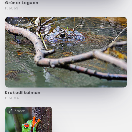
Grüner Leguan
f55853
Zoom
Krokodilkaiman
f55864
Zoom