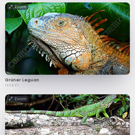
Zoom
Grüner Leguan
f55847
Zoom