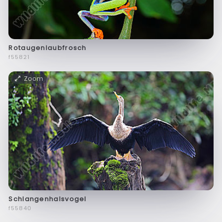
Rotaugenlaubfrosch
f55821
Zoom
Schlangenhalsvogel
f55840