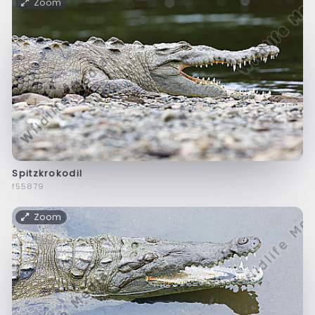
Zoom
Spitzkrokodil
f55879
Zoom