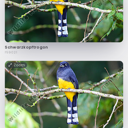
Schwarzkopftrogon
f59021
Zoom