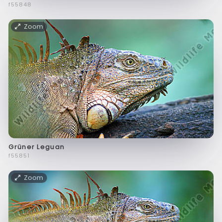
f55848
Zoom
Grüner Leguan
f55851
Zoom