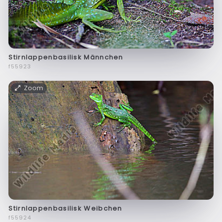
Stirnlappenbasilisk Männchen
f55923
Zoom
Stirnlappenbasilisk Weibchen
f55924