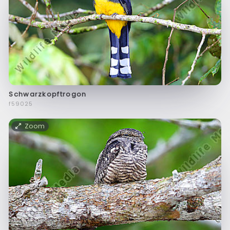
Schwarzkopftrogon
f59025
Zoom