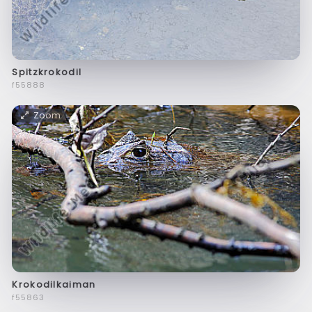
Spitzkrokodil
f55888
Zoom
Krokodilkaiman
f55863