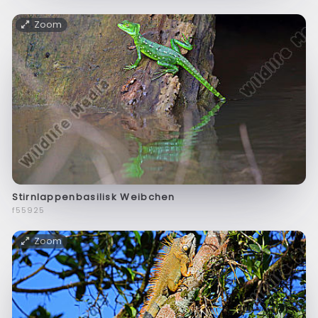
Zoom
Stirnlappenbasilisk Weibchen
f55925
Zoom