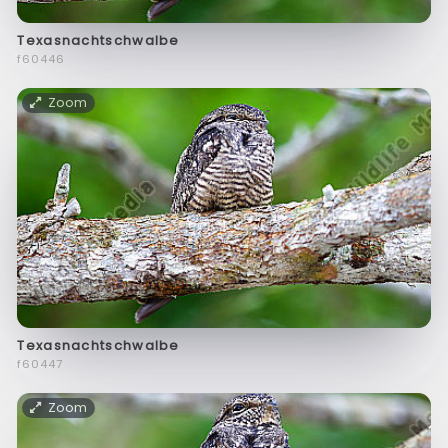
Texasnachtschwalbe
f60446
Zoom
Texasnachtschwalbe
f60447
Zoom