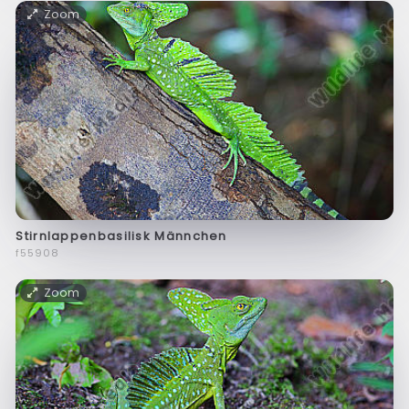
Zoom
Stirnlappenbasilisk Männchen
f55908
Zoom