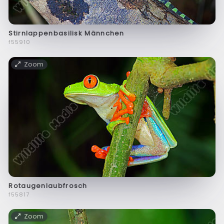
Stirnlappenbasilisk Männchen
f55910
Zoom
Rotaugenlaubfrosch
f55817
Zoom