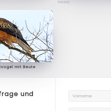
f55355
tvogel mit Beute
nfrage und