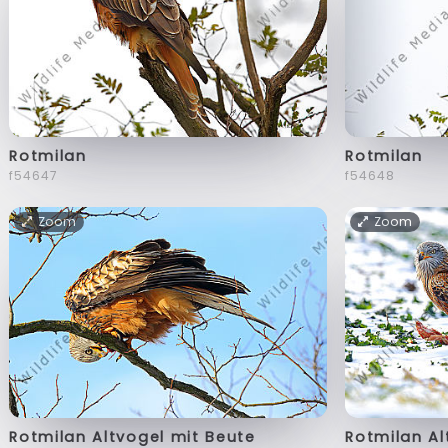
Rotmilan
Rotmilan
f54647
f54648
Zoom
Zoom
Rotmilan Altvogel mit Beute
Rotmilan Al