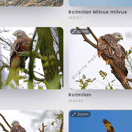
Rotmilan Milvus milvus
f41527
Zoom
Rotmilan
f54645
Zoom