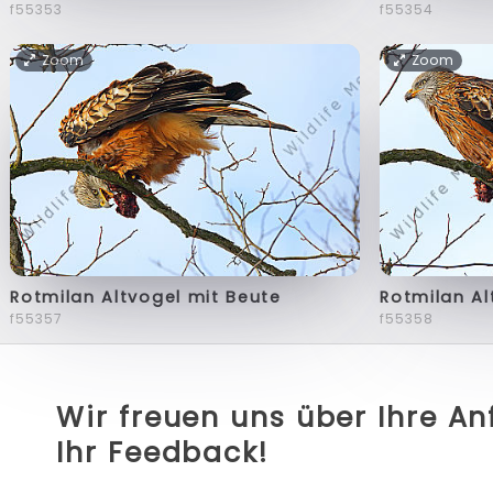
f55353
f55354
Zoom
Zoom
Rotmilan Altvogel mit Beute
Rotmilan Al
f55357
f55358
Wir freuen uns über Ihre A
Ihr Feedback!