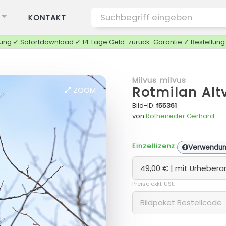
KONTAKT
tung ✓ Sofortdownload ✓ 14 Tage Geld-zurück-Garantie ✓ Bestellun
Milvus milvus
Rotmilan Alt
ZOOM
Bild-ID:
f55361
von
Rotheneder Gerhard
Einzellizenz:
Verwendu
Preise exkl. USt.