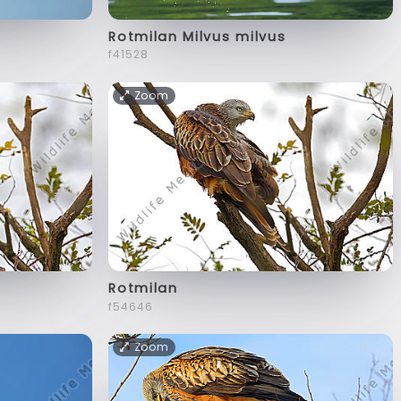
Rotmilan Milvus milvus
f41528
Zoom
Rotmilan
f54646
Zoom