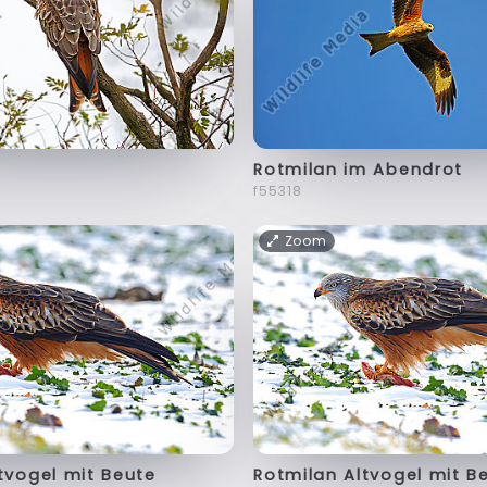
Rotmilan im Abendrot
f55318
Zoom
tvogel mit Beute
Rotmilan Altvogel mit B