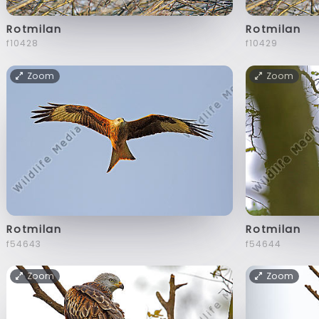
Rotmilan
Rotmilan
f10428
f10429
Zoom
Zoom
Rotmilan
Rotmilan
f54643
f54644
Zoom
Zoom