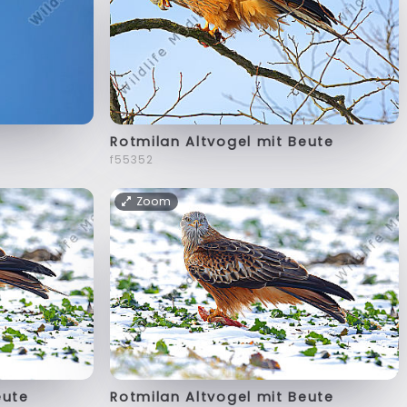
Rotmilan Altvogel mit Beute
f55352
Zoom
eute
Rotmilan Altvogel mit Beute