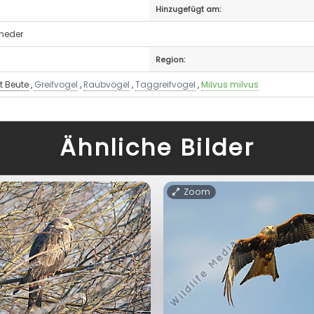
Hinzugefügt am:
eneder
Region:
t Beute
,
Greifvogel
,
Raubvogel
,
Taggreifvogel
,
Milvus milvus
Ähnliche Bilder
Zoom