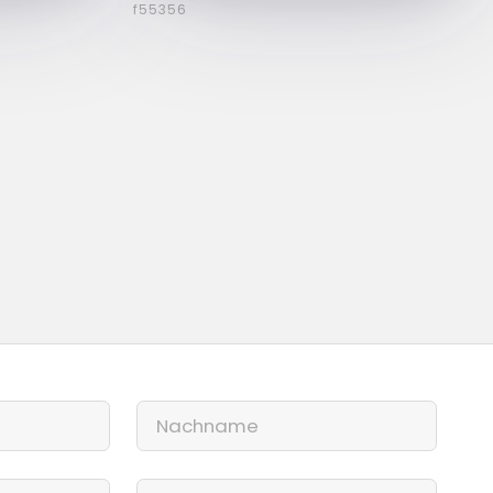
f55356