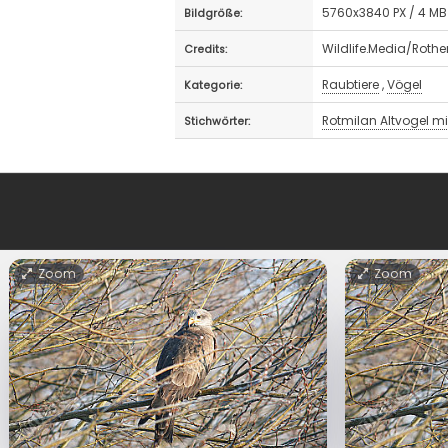
5760x3840 PX / 4 MB
Bildgröße:
Wildlife.Media/Roth
Credits:
Raubtiere
,
Vögel
Kategorie:
Rotmilan Altvogel mi
Stichwörter:
Zoom
Zoom