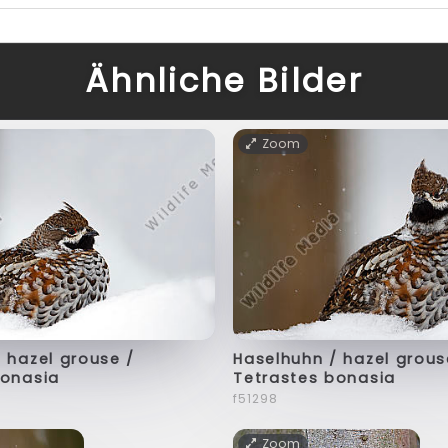
Ähnliche Bilder
Zoom
 hazel grouse /
Haselhuhn / hazel grous
bonasia
Tetrastes bonasia
f51298
Zoom