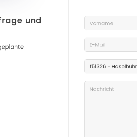
nfrage und
 geplante