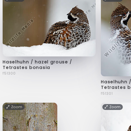
Haselhuhn / hazel grouse /
Tetrastes bonasia
f51300
Haselhuhn /
Tetrastes 
f51301
Zoom
Zoom