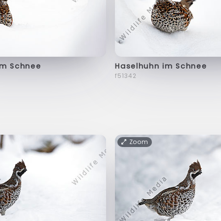
im Schnee
Haselhuhn im Schnee
f51342
Zoom