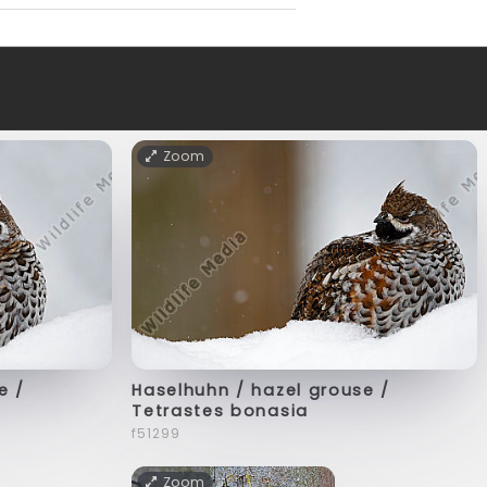
Zoom
e /
Haselhuhn / hazel grouse /
Tetrastes bonasia
f51299
Zoom