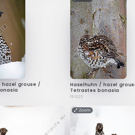
 hazel grouse /
Haselhuhn / hazel grous
bonasia
Tetrastes bonasia
f51323
Zoom