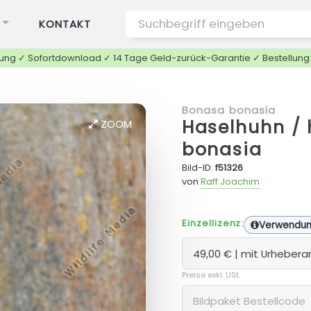
KONTAKT
tung ✓ Sofortdownload ✓ 14 Tage Geld-zurück-Garantie ✓ Bestellun
Bonasa bonasia
Haselhuhn / 
ZOOM
bonasia
Bild-ID:
f51326
von
Raff Joachim
Einzellizenz:
Verwendu
Preise exkl. USt.