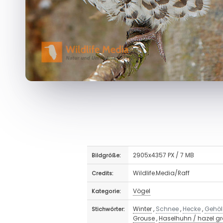
2905x4357 PX / 7 MB
Bildgröße:
Wildlife.Media/Raff
Credits:
Vögel
Kategorie:
Winter
,
Schnee
,
Hecke
,
Gehöl
Stichwörter:
Grouse
,
Haselhuhn / hazel gr