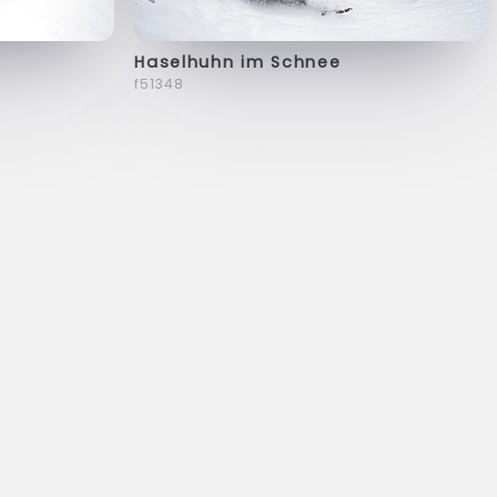
Haselhuhn im Schnee
f51348