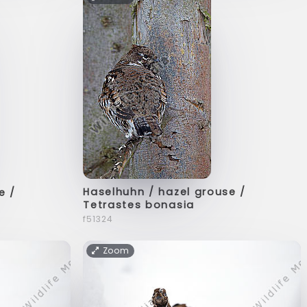
Haselhuhn / hazel grouse /
e /
Tetrastes bonasia
f51324
Zoom