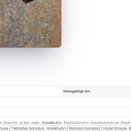
Hinzugefügt am:
z
,
Bäume
,
Acker
,
weiß
,
Haselhuhn
,
Rauhfußhuhn
,
Rauhfußhühner
,
Rauh
ouse / Tetrastes bonasia
,
Haselhuhn / Bonasa bonasia / Hazel Grouse
,