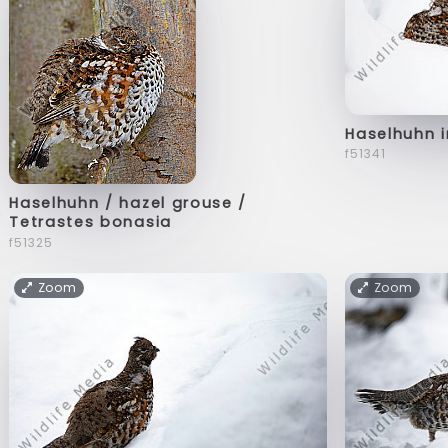
Haselhuhn 
f51341
Haselhuhn / hazel grouse /
Tetrastes bonasia
f51325
Zoom
Zoom