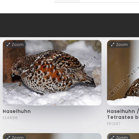
Zoom
Zoom
Haselhuhn
Haselhuhn /
Tetrastes 
f24896
f51297
Zoom
Zoom