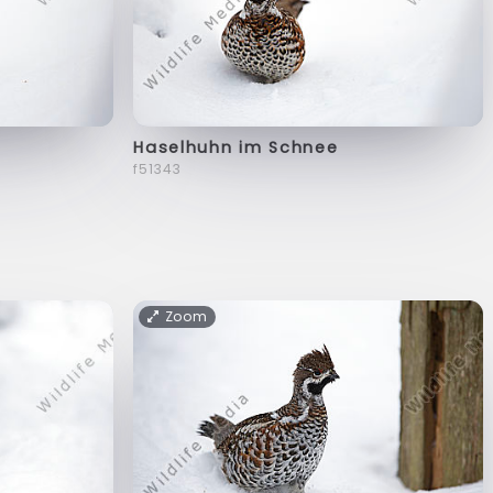
Haselhuhn im Schnee
f51343
Zoom