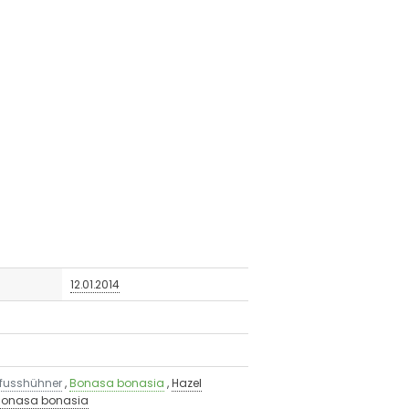
12.01.2014
fusshühner
,
Bonasa bonasia
,
Hazel
Bonasa bonasia