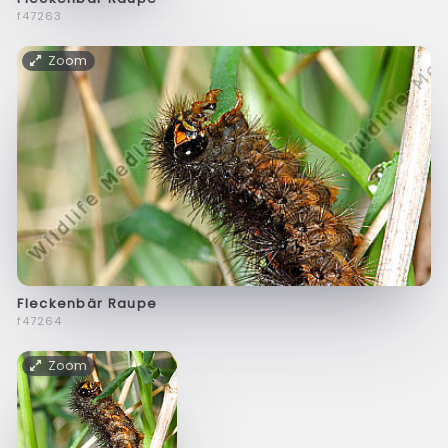
f47263
Zoom
Fleckenbär Raupe
f47264
Zoom