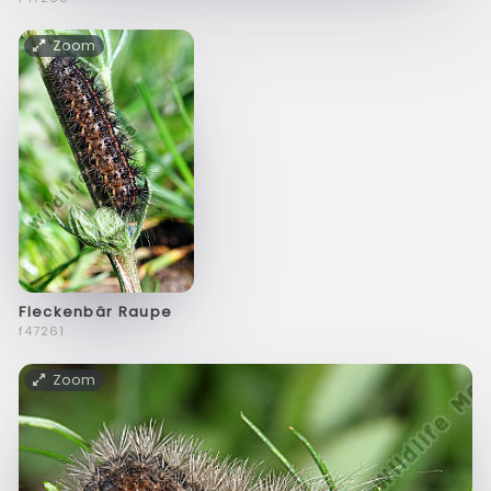
Zoom
Fleckenbär Raupe
f47261
Zoom