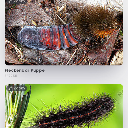
Zoom
Fleckenbär Puppe
f47255
Zoom