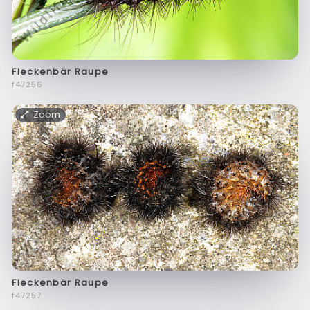
Fleckenbär Raupe
f47256
Zoom
Fleckenbär Raupe
f47257