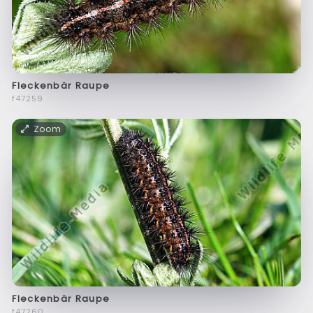
Fleckenbär Raupe
f47259
Zoom
Fleckenbär Raupe
f47260