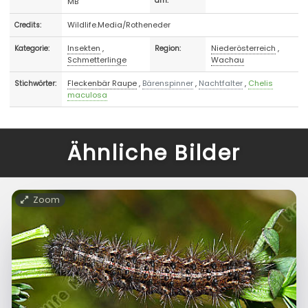
MB
am:
Wildlife.Media/Rotheneder
Credits:
Insekten
,
Niederösterreich
,
Kategorie:
Region:
Schmetterlinge
Wachau
Fleckenbär Raupe
,
Bärenspinner
,
Nachtfalter
,
Chelis
Stichwörter:
maculosa
Ähnliche Bilder
Zoom