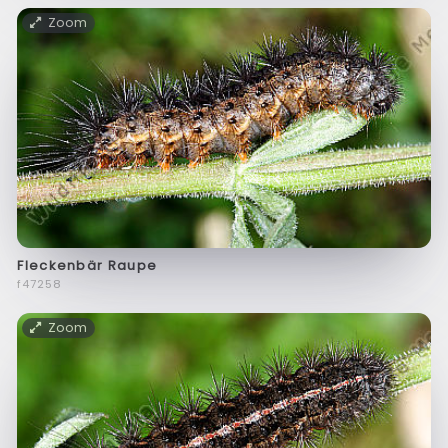
Zoom
Fleckenbär Raupe
f47258
Zoom