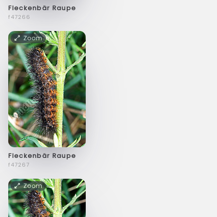
Fleckenbär Raupe
f47266
Zoom
Fleckenbär Raupe
f47267
Zoom