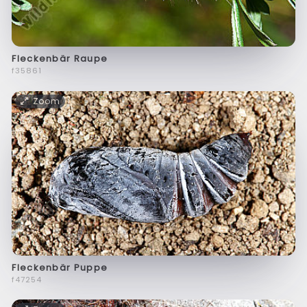
Fleckenbär Raupe
f35861
Zoom
Fleckenbär Puppe
f47254