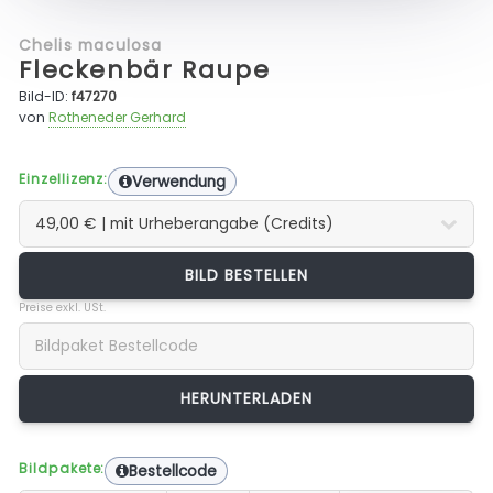
Chelis maculosa
Fleckenbär Raupe
Bild-ID:
f47270
von
Rotheneder Gerhard
Einzellizenz:
Verwendung
BILD BESTELLEN
Preise exkl. USt.
Bildpakete:
Bestellcode