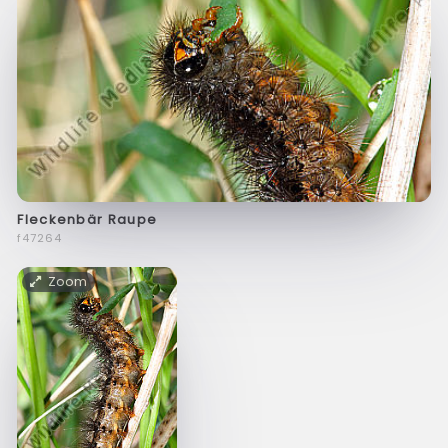
Fleckenbär Raupe
f47264
Zoom