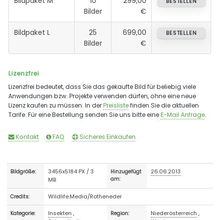
Bildpaket M
10
299,00
BESTELLEN
Bilder
€
Bildpaket L
25
699,00
BESTELLEN
Bilder
€
Lizenzfrei
Lizenzfrei bedeutet, dass Sie das gekaufte Bild für beliebig viele
Anwendungen bzw. Projekte verwenden dürfen, ohne eine neue
Lizenz kaufen zu müssen. In der
Preisliste
finden Sie die aktuellen
Tarife. Für eine Bestellung senden Sie uns bitte eine
E-Mail Anfrage
.
Kontakt
FAQ
Sicheres Einkaufen
3456x5184 PX / 3
26.06.2013
Bildgröße:
Hinzugefügt
MB
am:
Wildlife.Media/Rotheneder
Credits:
Insekten
,
Niederösterreich
,
Kategorie:
Region: