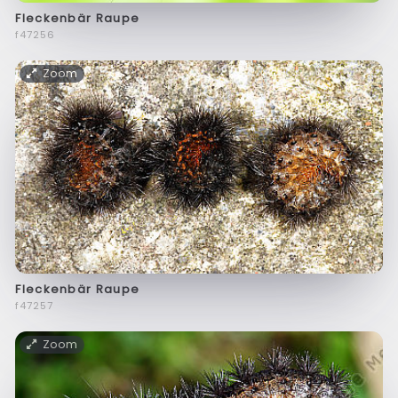
Fleckenbär Raupe
f47256
Zoom
Fleckenbär Raupe
f47257
Zoom