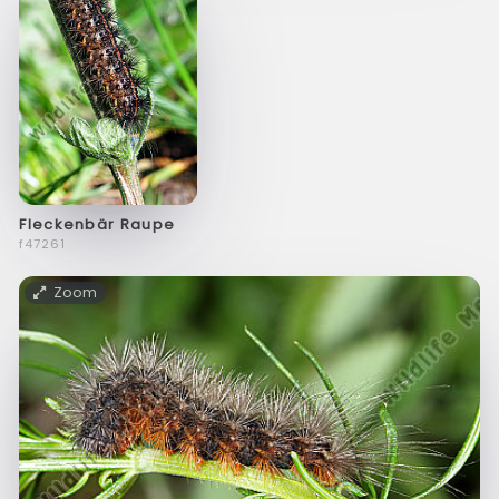
Fleckenbär Raupe
f47261
Zoom