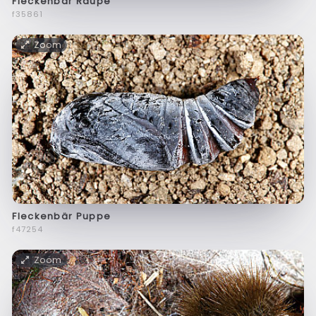
Fleckenbär Raupe
f35861
Zoom
Fleckenbär Puppe
f47254
Zoom