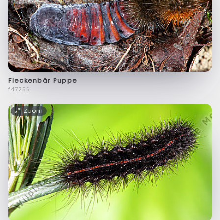
Fleckenbär Puppe
f47255
Zoom