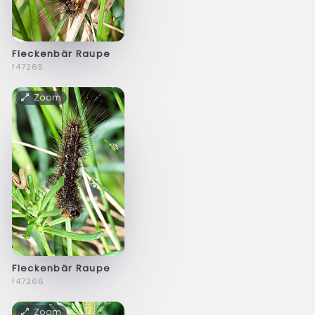
Fleckenbär Raupe
f47265
Zoom
Fleckenbär Raupe
f47266
Zoom