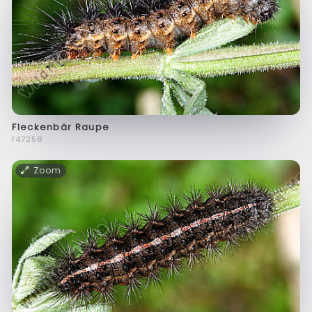
Fleckenbär Raupe
f47258
Zoom