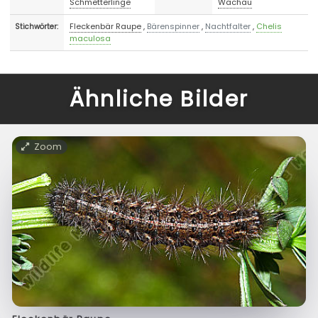
Schmetterlinge
Wachau
Fleckenbär Raupe
,
Bärenspinner
,
Nachtfalter
,
Chelis
Stichwörter:
maculosa
Ähnliche Bilder
Zoom