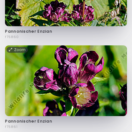
Pannonischer Enzian
f75860
Zoom
Pannonischer Enzian
f75861