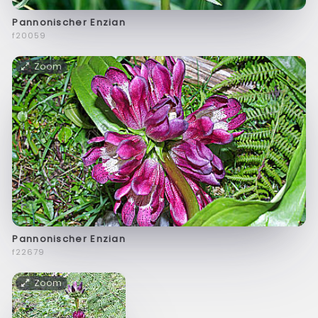
Pannonischer Enzian
f20059
Zoom
Pannonischer Enzian
f22679
Zoom