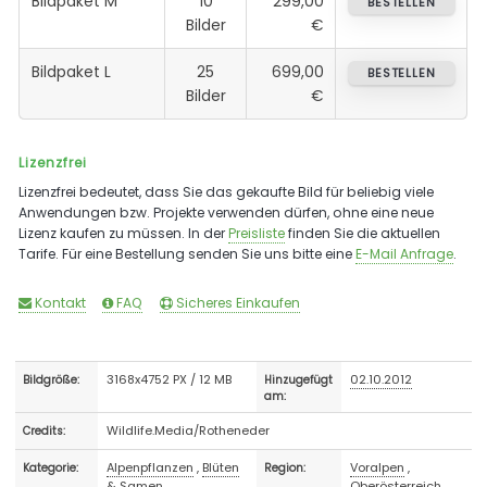
Bildpaket M
10
299,00
BESTELLEN
Bilder
€
Bildpaket L
25
699,00
BESTELLEN
Bilder
€
Lizenzfrei
Lizenzfrei bedeutet, dass Sie das gekaufte Bild für beliebig viele
Anwendungen bzw. Projekte verwenden dürfen, ohne eine neue
Lizenz kaufen zu müssen. In der
Preisliste
finden Sie die aktuellen
Tarife. Für eine Bestellung senden Sie uns bitte eine
E-Mail Anfrage
.
Kontakt
FAQ
Sicheres Einkaufen
3168x4752 PX / 12 MB
02.10.2012
Bildgröße:
Hinzugefügt
am:
Wildlife.Media/Rotheneder
Credits:
Alpenpflanzen
,
Blüten
Voralpen
,
Kategorie:
Region:
& Samen
Oberösterreich