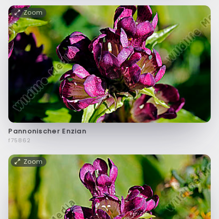
Zoom
Pannonischer Enzian
f75862
Zoom