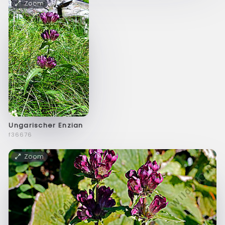
Zoom
Ungarischer Enzian
f36676
Zoom