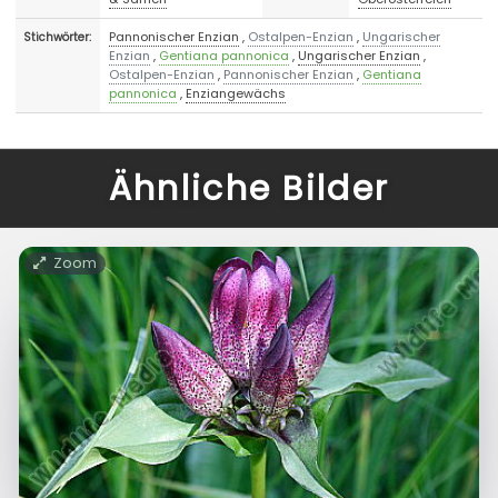
Pannonischer Enzian
,
Ostalpen-Enzian
,
Ungarischer
Stichwörter:
Enzian
,
Gentiana pannonica
,
Ungarischer Enzian
,
Ostalpen-Enzian
,
Pannonischer Enzian
,
Gentiana
pannonica
,
Enziangewächs
Ähnliche Bilder
Zoom