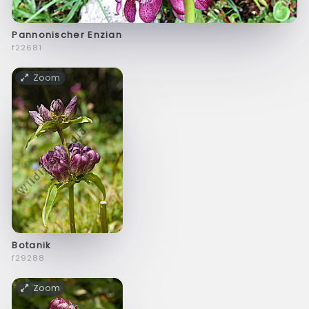
Pannonischer Enzian
f22681
Zoom
Botanik
f29288
Zoom