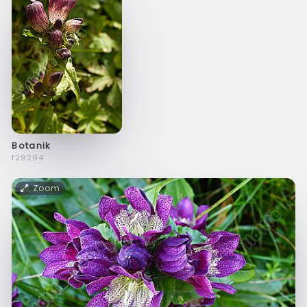
Botanik
f29294
Zoom