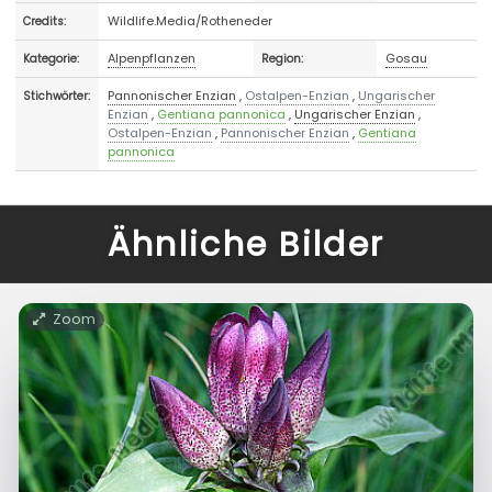
Wildlife.Media/Rotheneder
Credits:
Alpenpflanzen
Gosau
Kategorie:
Region:
Pannonischer Enzian
,
Ostalpen-Enzian
,
Ungarischer
Stichwörter:
Enzian
,
Gentiana pannonica
,
Ungarischer Enzian
,
Ostalpen-Enzian
,
Pannonischer Enzian
,
Gentiana
pannonica
Ähnliche Bilder
Zoom