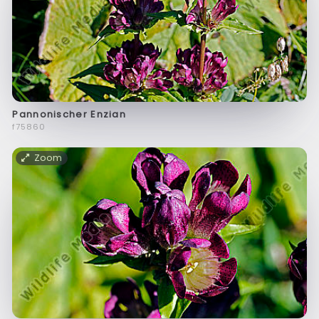
Pannonischer Enzian
f75860
Zoom