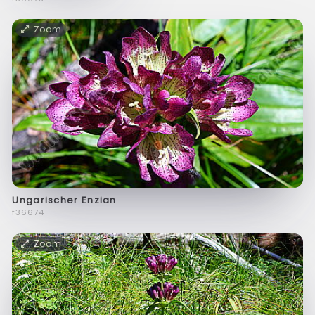
Zoom
Ungarischer Enzian
f36674
Zoom