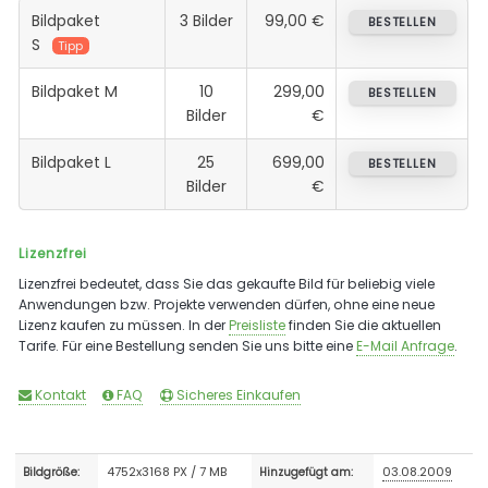
Bildpaket
3 Bilder
99,00 €
BESTELLEN
S
Tipp
Bildpaket M
10
299,00
BESTELLEN
Bilder
€
Bildpaket L
25
699,00
BESTELLEN
Bilder
€
Lizenzfrei
Lizenzfrei bedeutet, dass Sie das gekaufte Bild für beliebig viele
Anwendungen bzw. Projekte verwenden dürfen, ohne eine neue
Lizenz kaufen zu müssen. In der
Preisliste
finden Sie die aktuellen
Tarife. Für eine Bestellung senden Sie uns bitte eine
E-Mail Anfrage
.
Kontakt
FAQ
Sicheres Einkaufen
4752x3168 PX / 7 MB
03.08.2009
Bildgröße:
Hinzugefügt am: