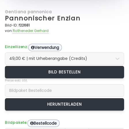
Gentiana pannonica
Pannonischer Enzian
Bild-ID:
f22681
von
Rotheneder Gerhard
Einzellizenz:
Verwendung
BILD BESTELLEN
Preise exkl. USt.
Bildpakete:
Bestellcode