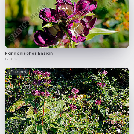
Pannonischer Enzian
f75863
Zoom