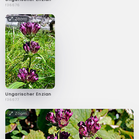
f36676
Zoom
Ungarischer Enzian
f36677
Zoom