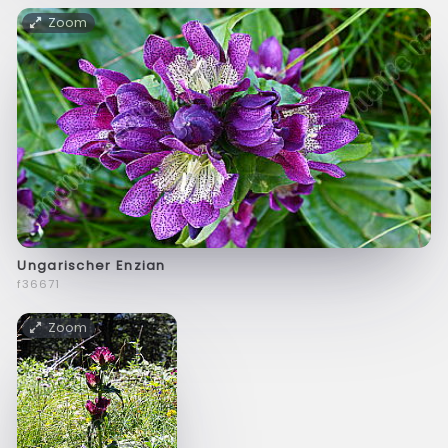
Zoom
Ungarischer Enzian
f36671
Zoom