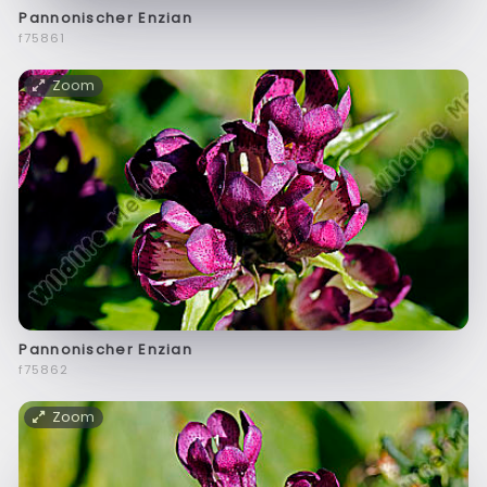
Pannonischer Enzian
f75861
Zoom
Pannonischer Enzian
f75862
Zoom