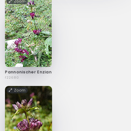
Zoom
Pannonischer Enzian
f22680
Zoom