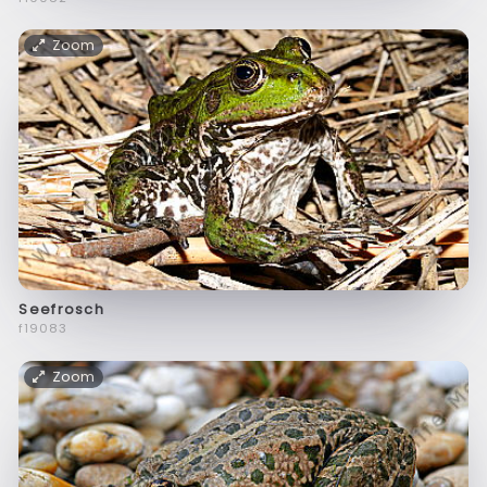
Zoom
Seefrosch
f19083
Zoom