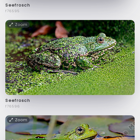
Seefrosch
f76595
Zoom
Seefrosch
f76596
Zoom