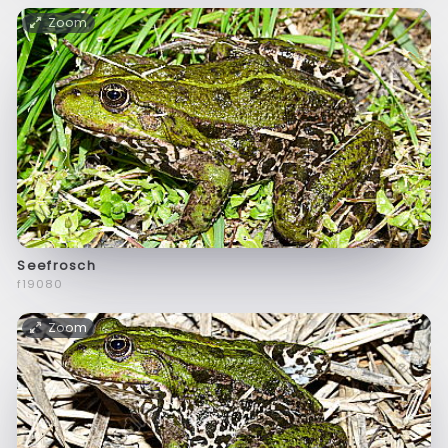
Zoom
Seefrosch
f19080
Zoom