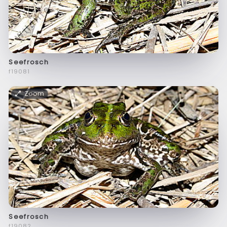
Seefrosch
f19081
Zoom
Seefrosch
f19082