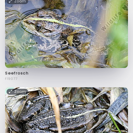
Zoom
Seefrosch
f19077
Zoom