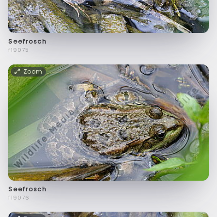
Seefrosch
f19075
Zoom
Seefrosch
f19076