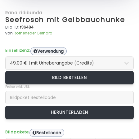
Rana ridibunda
Seefrosch mit Gelbbauchunke
Bild-ID:
f36484
von
Rotheneder Gerhard
Einzellizenz:
Verwendung
BILD BESTELLEN
Preise exkl. USt.
Bildpakete:
Bestellcode