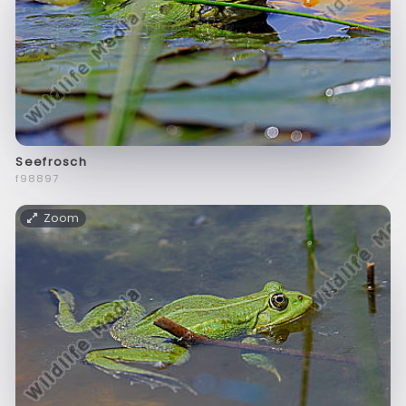
Seefrosch
f98897
Zoom