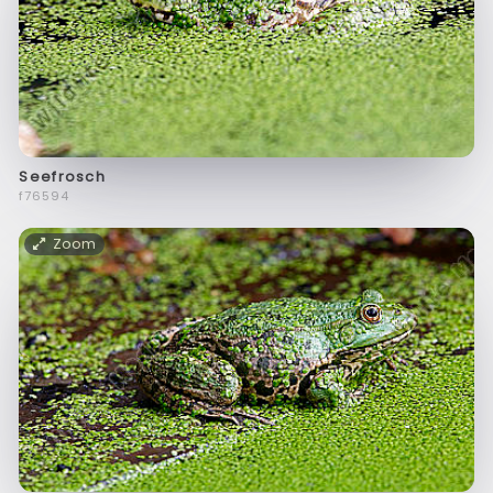
Seefrosch
f76594
Zoom