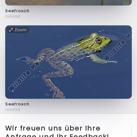
Seefrosch
f98898
Zoom
Seefrosch
f98899
Wir freuen uns über Ihre
Anfrage und Ihr Feedback!