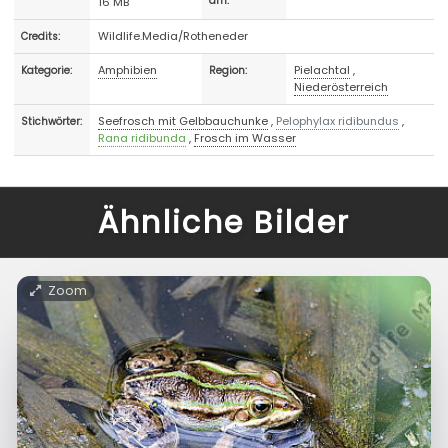
16 MB
am:
Wildlife.Media/Rotheneder
Credits:
Amphibien
Pielachtal
,
Kategorie:
Region:
Niederösterreich
Seefrosch mit Gelbbauchunke
,
Pelophylax ridibundus
,
Stichwörter:
Rana ridibunda
,
Frosch im Wasser
Ähnliche Bilder
Zoom