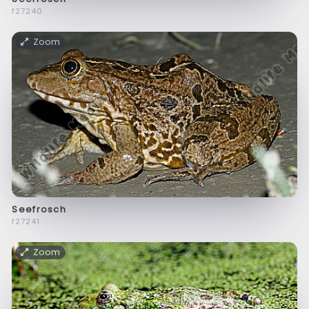
f27240
Zoom
Seefrosch
f27241
Zoom