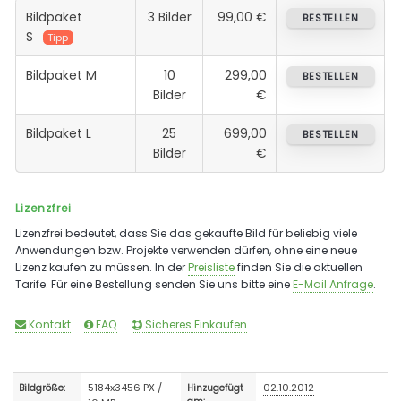
Bildpaket
3 Bilder
99,00 €
BESTELLEN
S
Tipp
Bildpaket M
10
299,00
BESTELLEN
Bilder
€
Bildpaket L
25
699,00
BESTELLEN
Bilder
€
Lizenzfrei
Lizenzfrei bedeutet, dass Sie das gekaufte Bild für beliebig viele
Anwendungen bzw. Projekte verwenden dürfen, ohne eine neue
Lizenz kaufen zu müssen. In der
Preisliste
finden Sie die aktuellen
Tarife. Für eine Bestellung senden Sie uns bitte eine
E-Mail Anfrage
.
Kontakt
FAQ
Sicheres Einkaufen
5184x3456 PX /
02.10.2012
Bildgröße:
Hinzugefügt