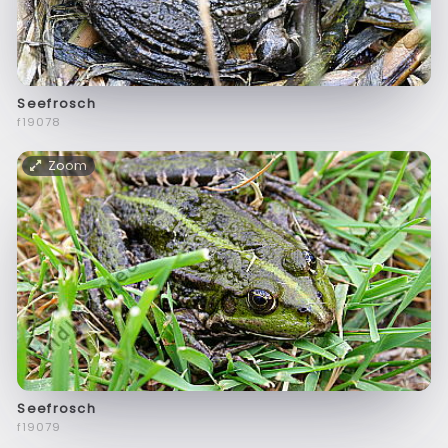
Seefrosch
f19078
Zoom
Seefrosch
f19079