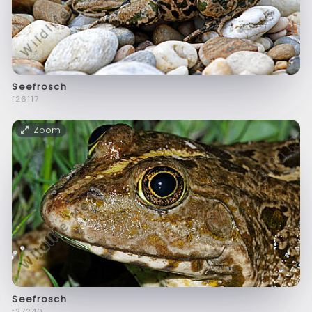
Seefrosch
f26117
Zoom
Seefrosch
f27240