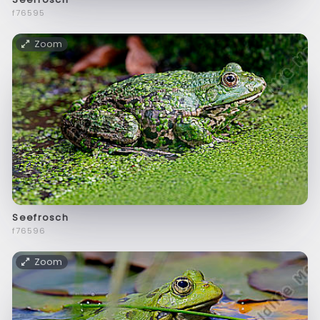
f76595
Zoom
Seefrosch
f76596
Zoom