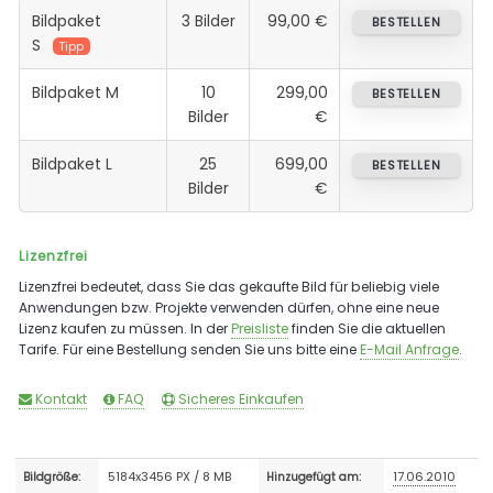
Bildpaket
3 Bilder
99,00 €
BESTELLEN
S
Tipp
Bildpaket M
10
299,00
BESTELLEN
Bilder
€
Bildpaket L
25
699,00
BESTELLEN
Bilder
€
Lizenzfrei
Lizenzfrei bedeutet, dass Sie das gekaufte Bild für beliebig viele
Anwendungen bzw. Projekte verwenden dürfen, ohne eine neue
Lizenz kaufen zu müssen. In der
Preisliste
finden Sie die aktuellen
Tarife. Für eine Bestellung senden Sie uns bitte eine
E-Mail Anfrage
.
Kontakt
FAQ
Sicheres Einkaufen
5184x3456 PX / 8 MB
17.06.2010
Bildgröße:
Hinzugefügt am: