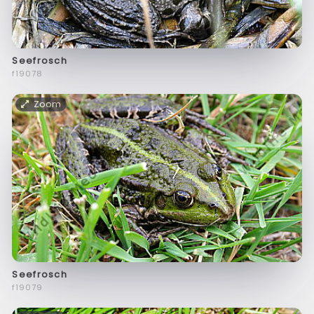
Seefrosch
f19078
Zoom
Seefrosch
f19079