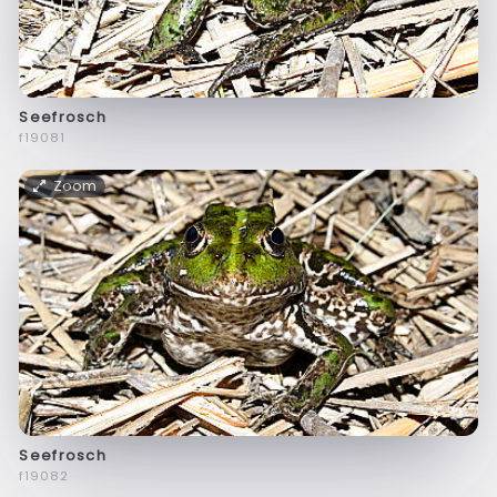
Seefrosch
f19081
Zoom
Seefrosch
f19082