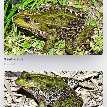
Zoom
Seefrosch
f19080
Zoom