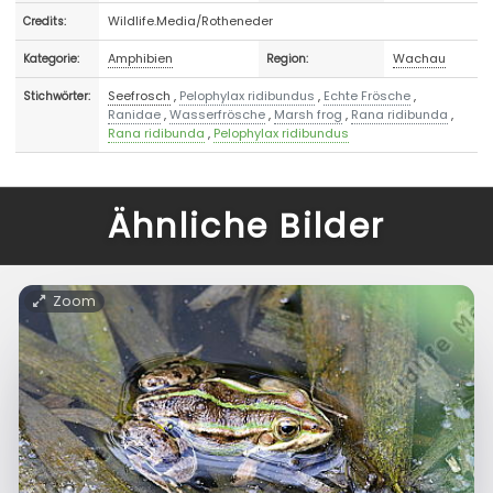
Wildlife.Media/Rotheneder
Credits:
Amphibien
Wachau
Kategorie:
Region:
Seefrosch
,
Pelophylax ridibundus
,
Echte Frösche
,
Stichwörter:
Ranidae
,
Wasserfrösche
,
Marsh frog
,
Rana ridibunda
,
Rana ridibunda
,
Pelophylax ridibundus
Ähnliche Bilder
Zoom