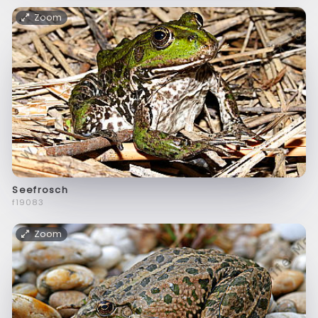
Zoom
Seefrosch
f19083
Zoom