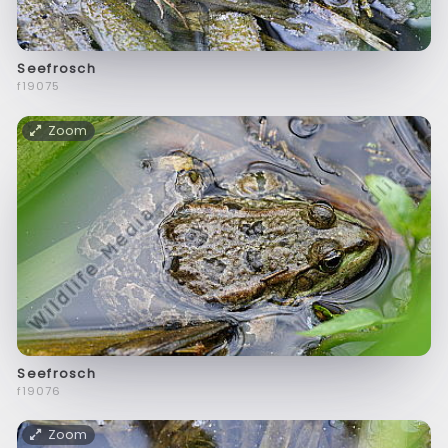
Seefrosch
f19075
Zoom
Seefrosch
f19076
Zoom