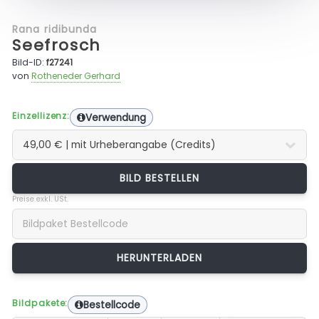
Rana ridibunda
Seefrosch
Bild-ID:
f27241
von
Rotheneder Gerhard
Einzellizenz:
Verwendung
BILD BESTELLEN
Preise exkl. USt.
Bildpakete:
Bestellcode