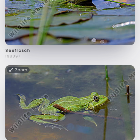
Seefrosch
f98897
Zoom