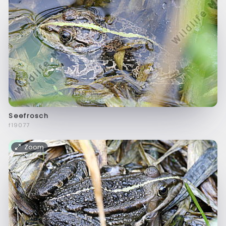
Seefrosch
f19077
Zoom