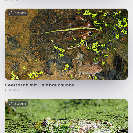
Zoom
Seefrosch mit Gelbbauchunke
f36484
Zoom