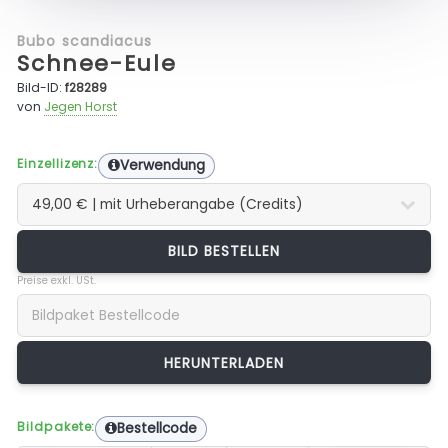
Bubo scandiacus
Schnee-Eule
Bild-ID:
f28289
von
Jegen Horst
Einzellizenz:
Verwendung
BILD BESTELLEN
Preise exkl. USt.
Bildpakete:
Bestellcode