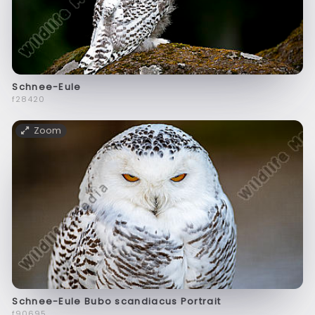
Schnee-Eule
f28420
Zoom
Schnee-Eule Bubo scandiacus Portrait
f90695