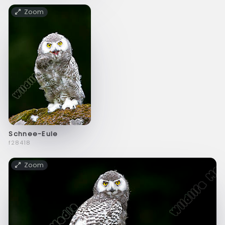
Zoom
Schnee-Eule
f28418
Zoom