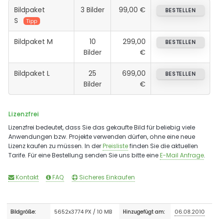
Bildpaket
3 Bilder
99,00 €
BESTELLEN
S
Tipp
Bildpaket M
10
299,00
BESTELLEN
Bilder
€
Bildpaket L
25
699,00
BESTELLEN
Bilder
€
Lizenzfrei
Lizenzfrei bedeutet, dass Sie das gekaufte Bild für beliebig viele
Anwendungen bzw. Projekte verwenden dürfen, ohne eine neue
Lizenz kaufen zu müssen. In der
Preisliste
finden Sie die aktuellen
Tarife. Für eine Bestellung senden Sie uns bitte eine
E-Mail Anfrage
.
Kontakt
FAQ
Sicheres Einkaufen
5652x3774 PX / 10 MB
06.08.2010
Bildgröße:
Hinzugefügt am: