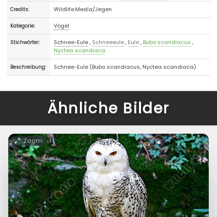
Wildlife.Media/Jegen
Credits:
Vögel
Kategorie:
Schnee-Eule
,
Schneeeule
,
Eule
,
Bubo scandiacus
,
Stichwörter:
Nyctea scandiaca
Schnee-Eule (Bubo scandiacus, Nyctea scandiaca)
Beschreibung:
Ähnliche Bilder
Zoom