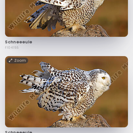
Schneeeule
f104155
Zoom
Schneeeule