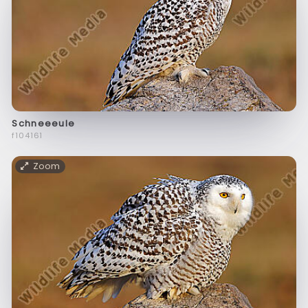
Schneeeule
f104161
Zoom