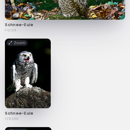
Schnee-Eule
f12139
Zoom
Schnee-Eule
f28286