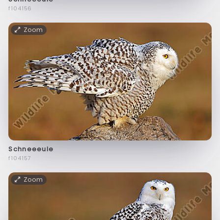
f104156
Zoom
Schneeeule
f104157
Zoom