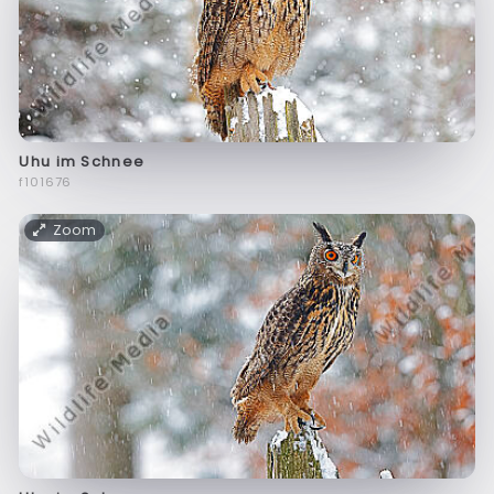
Uhu im Schnee
f101676
Zoom