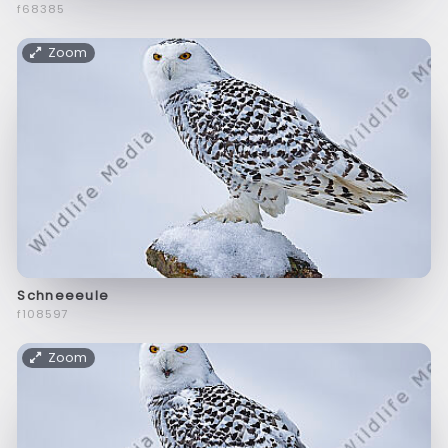
f68385
Zoom
Schneeeule
f108597
Zoom