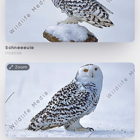
Schneeeule
f108599
Zoom