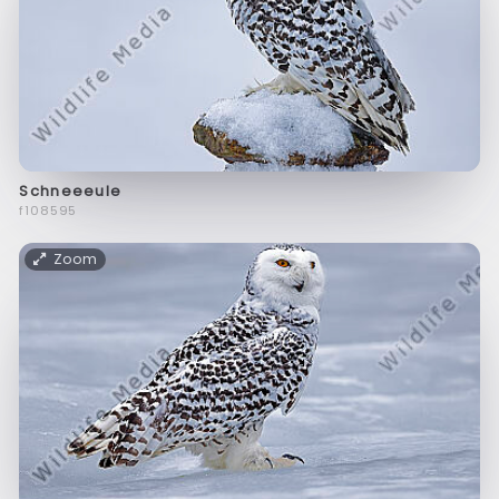
Schneeeule
f108595
Zoom