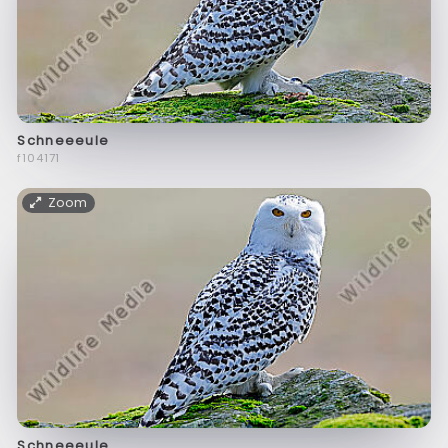
Schneeeule
f104171
Zoom
Schneeeule