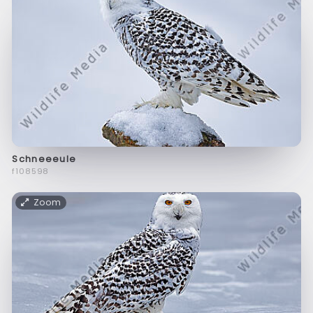
Schneeeule
f108598
Zoom