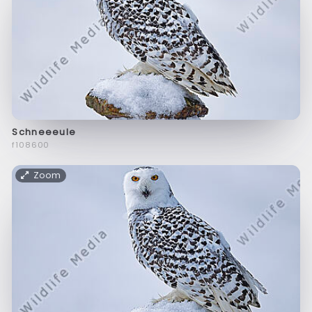
Schneeeule
f108600
Zoom