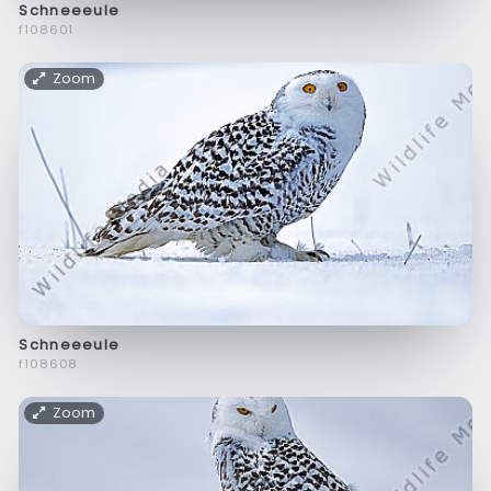
Schneeeule
f108601
Zoom
Schneeeule
f108608
Zoom