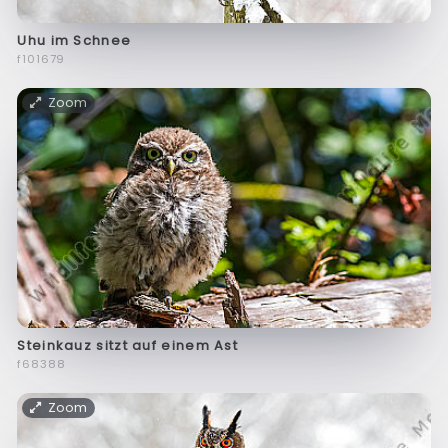
Uhu im Schnee
f101679
Zoom
Steinkauz sitzt auf einem Ast
f68388
Zoom