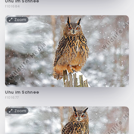
Uhu im Schnee
f101684
Zoom
Uhu im Schnee
f101677
Zoom