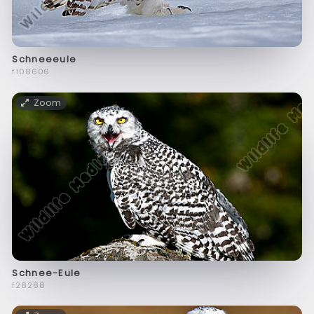
Schneeeule
f108606
Zoom
Schnee-Eule
f28288