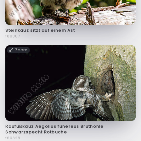
Steinkauz sitzt auf einem Ast
f68387
Zoom
Raufußkauz Aegolius funereus Bruthöhle
Schwarzspecht Rotbuche
f69328