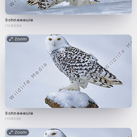
Schneeeule
f108604
Zoom
Schneeeule
f108596
Zoom