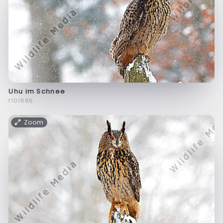
Uhu im Schnee
f101686
Zoom