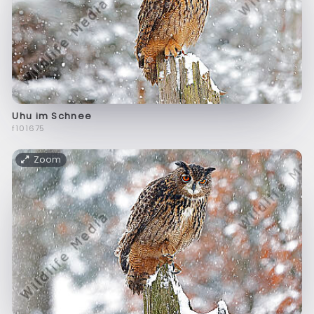
Uhu im Schnee
f101675
Zoom