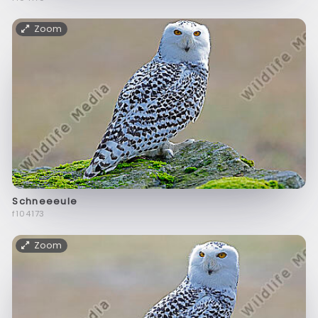
Zoom
Schneeeule
f104173
Zoom