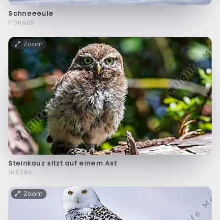
Schneeeule
f108605
Zoom
Steinkauz sitzt auf einem Ast
f68390
Zoom