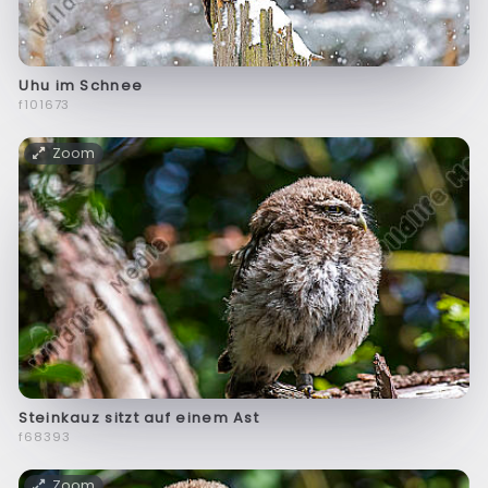
Uhu im Schnee
f101673
Zoom
Steinkauz sitzt auf einem Ast
f68393
Zoom