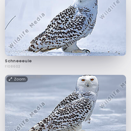
Schneeeule
f108602
Zoom