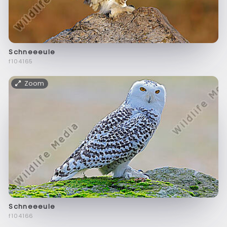
Schneeeule
f104165
Zoom
Schneeeule
f104166