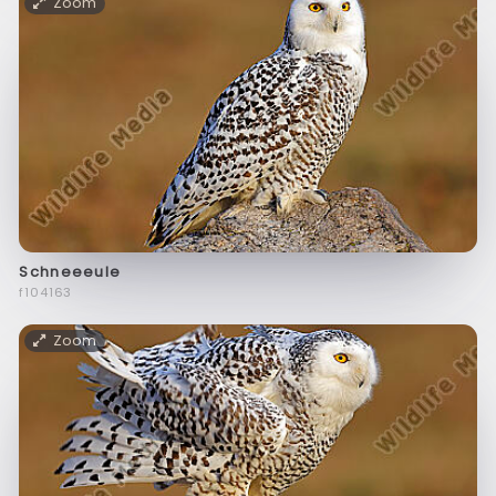
Zoom
Schneeeule
f104163
Zoom