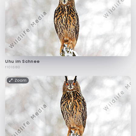
Uhu im Schnee
f101680
Zoom