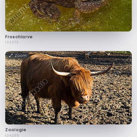
Froschlarve
f22373
Zoom
Zoologie
f24265