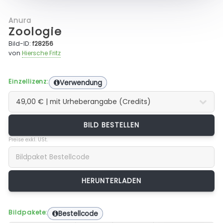
Anura
Zoologie
Bild-ID:
f28256
von
Hiersche Fritz
Einzellizenz:
Verwendung
BILD BESTELLEN
Preise exkl. USt.
Bildpakete:
Bestellcode