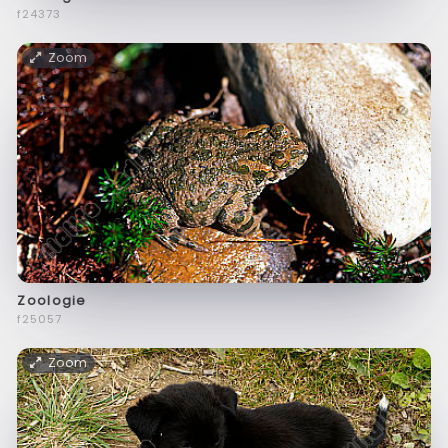
f24373
Zoom
Zoologie
f25057
Zoom