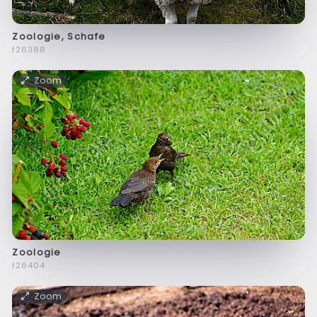
Zoologie, Schafe
f26388
Zoom
Zoologie
f26404
Zoom